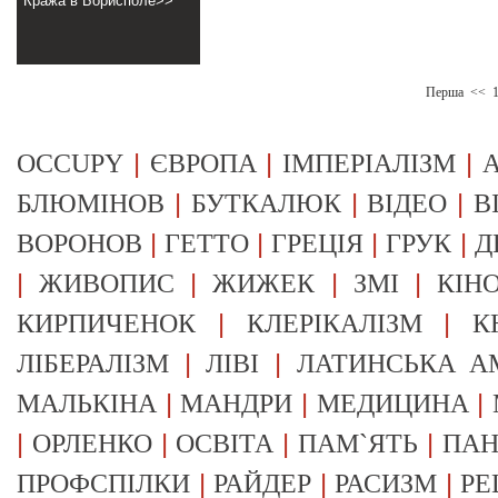
Кража в Борисполе>>
Перша
<<
|
|
|
OCCUPY
ЄВРОПА
ІМПЕРІАЛІЗМ
А
|
|
|
БЛЮМІНОВ
БУТКАЛЮК
ВІДЕО
В
|
|
|
|
ВОРОНОВ
ГЕТТО
ГРЕЦІЯ
ГРУК
Д
|
|
|
|
ЖИВОПИС
ЖИЖЕК
ЗМІ
КІН
|
|
КИРПИЧЕНОК
КЛЕРІКАЛІЗМ
К
|
|
ЛІБЕРАЛІЗМ
ЛІВІ
ЛАТИНСЬКА А
|
|
|
МАЛЬКІНА
МАНДРИ
МЕДИЦИНА
|
|
|
|
ОРЛЕНКО
ОСВІТА
ПАМ`ЯТЬ
ПА
|
|
|
ПРОФСПІЛКИ
РАЙДЕР
РАСИЗМ
РЕ