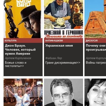
КУЛЬТУРА
АНТИФАШИЗМ
ДИСКУСІЯ
Джон Браун.
Украинская няня
Почему они
Человек, который
проигрыва
нужен Америке
Артем Кирпиченок
Фабиан Лер
Артем Кирпич
Божье слово и
Грани дискриминации>>
Войны патрио
пистолеты>>