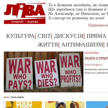
То в думання заходить, як гіган
Що зародився сам із думання й 
Не Александр, не Наполеон, не
А слюсар по ремонту на землі
Укрревкул
|
|
|
КУЛЬТУРА
СВІТ
ДИСКУСІЯ
ПРЯМА
|
|
ЖИТТЯ
АНТИФАШИЗМ
ЕКОНОМІКА
УОЛЛ-СТРИ
Илай Клифтон
Банковские аналити
вопросы о финансо
нове
|
популярне