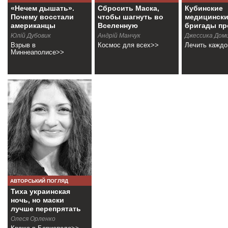
«Нечем дышать».
Сбросить Маска,
Кубинские
Почему восстали
чтобы шагнуть во
медицинск
американцы
Вселенную
бригады пр
COVID-19
Юлій Дубовик
Андрій Манчук
Джессика Дом
Взрыв в
Космос для всех>>
Лечить каждо
Миннеаполисе>>
АВТОРСЬКИЙ ПОГЛЯД
Тиха украинская
ночь, но маски
лучше перепрятать
Олеся Орленко