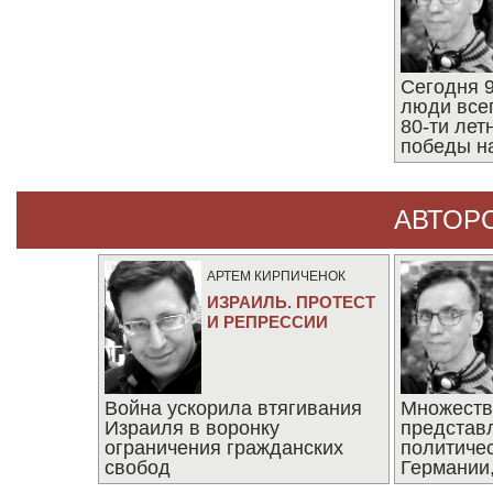
Сегодня 9
люди все
80-ти ле
победы н
АВТОР
АРТЕМ КИРПИЧЕНОК
ИЗРАИЛЬ. ПРОТЕСТ
И РЕПРЕССИИ
Война ускорила втягивания
Множеств
Израиля в воронку
представ
ограничения гражданских
политиче
свобод
Германии,
последни