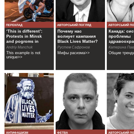
ПЕРЕКЛАД
АВТОРСЬКИЙ ПОГЛЯД
АВТОРСЬКИЙ П
‘This is different’:
Почему нас
Канада: си
Protests in Minsk
волнует кампания
проблемы
and pogroms in
Black Lives Matter?
здравоохра
Paris
Andriy Manchuk
Рустем Сафронов
Катерина Пав
This example is not
Мифы расизма>>
Общие тренд
unique>>
АНТИФАШИЗМ
ФЕТВА
АВТОРСЬКИЙ П