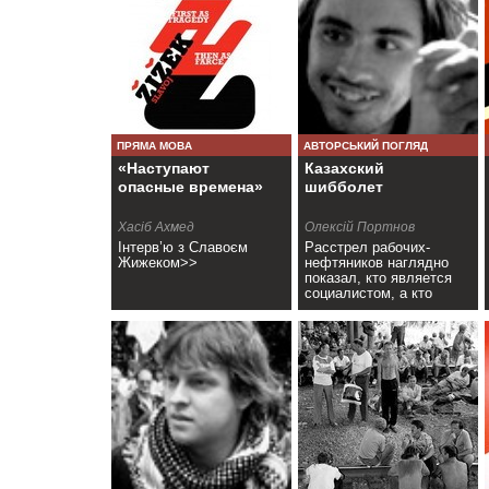
ПРЯМА МОВА
АВТОРСЬКИЙ ПОГЛЯД
«Наступают
Казахский
опасные времена»
шибболет
Хасіб Ахмед
Олексій Портнов
Інтерв’ю з Славоєм
Расстрел рабочих-
Жижеком>>
нефтяников наглядно
показал, кто является
социалистом, а кто
консерватором>>