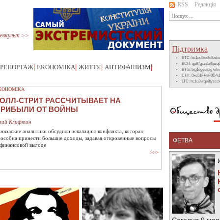
RSS
Редакція
евкульт >>
Підтримка
BTC: bc1qu5fqdlu8zd
BCH: qp87gcztla4lpzq
РЕПОРТАЖ
|
ЕКОНОМІКА
|
ЖИТТЯ
|
АНТИФАШИЗМ
|
BTG: btg1qgeq82g7ef
ETH: 0xe51FF8F0D4d
LTC: ltc1q3vrqe8tyzc
КОНОМІКА
ОЛЛ-СТРИТ РАССЧИТЫВАЕТ НА
ПРИБЫЛИ ОТ ВОЙНЫ
лай Клифтон
анковские аналитики обсудили эскалацию конфликта, которая
пособна принести большие доходы, задавая откровенные вопросы
ФЕТВА
 финансовой выгоде
>>>