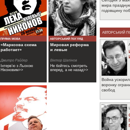
Сегодня 9 мая
мира праздную
годовщину по
АВТОРСЬКИЙ П
ПРЯМА МОВА
АВТОРСЬКИЙ ПОГЛЯД
«Марксова схема
Мировая реформа
работает»
и левые
Дмитро Райдер
Віктор Шапінов
Інтерв’ю з Льохою
Не бойтесь смотреть
Ніконовим>>
вперед, а не назад>>
Война ускорил
воронку огран
свобод