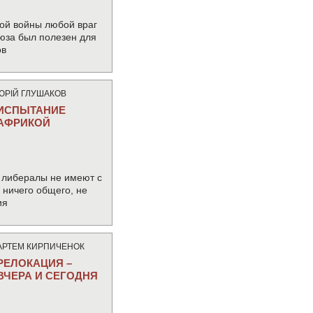
ой войны любой враг
юза был полезен для
ов
ЮРIЙ ГЛУШАКОВ
ИСПЫТАНИЕ
АФРИКОЙ
 либералы не имеют с
ничего общего, не
ия
АРТЕМ КИРПИЧЕНОК
РЕЛОКАЦИЯ –
ВЧЕРА И СЕГОДНЯ