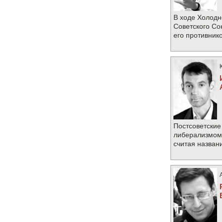
В ходе Холодн
Советского Со
его противник
Постсоветские
либерализмом 
считая назван