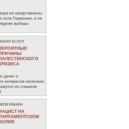
мцев не представлены
м поле Германии, и не
следние выборы
МАНАР БСОУЛ
ВЕРОЯТНЫЕ
ПРИЧИНЫ
ПАЛЕСТИНСКОГО
КРИЗИСА
х денег и
их интересов несколько
кажутся не слишком
й
ЯКОВ РАБКИН
НАЦИСТ НА
ПАРЛАМЕНТСКОМ
ХОЛМЕ