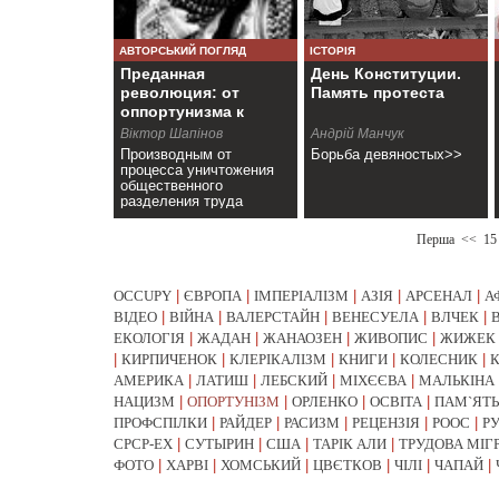
АВТОРСЬКИЙ ПОГЛЯД
ІСТОРІЯ
Преданная
День Конституции.
революция: от
Память протеста
оппортунизма к
измене
Віктор Шапінов
Андрій Манчук
Производным от
Борьба девяностых>>
процесса уничтожения
общественного
разделения труда
является и проблема
бюрократии>>
Перша
<<
15
OCCUPY
|
ЄВРОПА
|
ІМПЕРІАЛІЗМ
|
АЗІЯ
|
АРСЕНАЛ
|
А
ВІДЕО
|
ВІЙНА
|
ВАЛЕРСТАЙН
|
ВЕНЕСУЕЛА
|
ВЛЧЕК
|
ЕКОЛОГІЯ
|
ЖАДАН
|
ЖАНАОЗЕН
|
ЖИВОПИС
|
ЖИЖЕК
|
КИРПИЧЕНОК
|
КЛЕРІКАЛІЗМ
|
КНИГИ
|
КОЛЕСНИК
|
АМЕРИКА
|
ЛАТИШ
|
ЛЕБСКИЙ
|
МІХЄЄВА
|
МАЛЬКІНА
НАЦИЗМ
|
ОПОРТУНІЗМ
|
ОРЛЕНКО
|
ОСВІТА
|
ПАМ`ЯТЬ
ПРОФСПІЛКИ
|
РАЙДЕР
|
РАСИЗМ
|
РЕЦЕНЗІЯ
|
РООС
|
Р
СРСР-EX
|
СУТЫРИН
|
США
|
ТАРІК АЛИ
|
ТРУДОВА МІГ
ФОТО
|
ХАРВІ
|
ХОМСЬКИЙ
|
ЦВЄТКОВ
|
ЧІЛІ
|
ЧАПАЙ
|