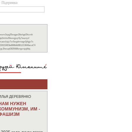
Підтримка
xwwm3vpg35wqgw28wlqpl2ltcvnh
6p2nlxhu56wwgjsyl3y7euzzjvf
nmawckajx7xr5wgdmnagn3j4gjv7x
23022AE8e888b8d9B1213846ecaC0
ckgc2hwuq43f29488vngvrejq4dq
ИЛЬЯ ДЕРЕВЯНКО
НАМ НУЖЕН
КОММУНИЗМ, ИМ -
ФАШИЗМ