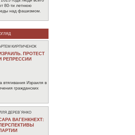
 2025 года люди всего
т 80-ти летнюю
беды над фашизмом.
ОГЛЯД
АРТЕМ КИРПИЧЕНОК
ИЗРАИЛЬ. ПРОТЕСТ
И РЕПРЕССИИ
а втягивания Израиля в
ичения гражданских
IЛЛЯ ДЕРЕВ`ЯНКО
САРА ВАГЕНКНЕХТ:
ПЕРСПЕКТИВЫ
ПАРТИИ