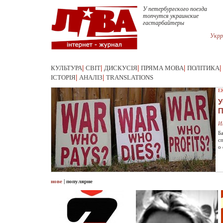
У петербургского поезда
топчутся украинские
Укрр
КУЛЬТУРА
|
СВІТ
|
ДИСКУСІЯ
|
ПРЯМА МОВА
|
ПОЛІТИКА
|
ІСТОРІЯ
|
АНАЛІЗ
|
TRANSLATIONS
Е
У
И
Б
с
о
нове
|
популярне