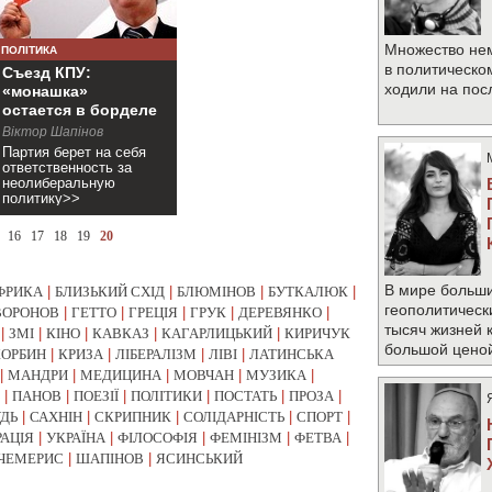
Множество не
ПОЛІТИКА
в политическо
Съезд КПУ:
ходили на по
«монашка»
остается в борделе
Віктор Шапінов
Партия берет на себя
ответственность за
неолиберальную
политику>>
16
17
18
19
20
В мире больши
ФРИКА
|
БЛИЗЬКИЙ СХІД
|
БЛЮМІНОВ
|
БУТКАЛЮК
|
геополитическ
ВОРОНОВ
|
ГЕТТО
|
ГРЕЦІЯ
|
ГРУК
|
ДЕРЕВЯНКО
|
тысяч жизней 
|
ЗМІ
|
КІНО
|
КАВКАЗ
|
КАГАРЛИЦЬКИЙ
|
КИРИЧУК
большой цено
КОРБИН
|
КРИЗА
|
ЛІБЕРАЛІЗМ
|
ЛІВІ
|
ЛАТИНСЬКА
|
МАНДРИ
|
МЕДИЦИНА
|
МОВЧАН
|
МУЗИКА
|
|
ПАНОВ
|
ПОЕЗІЇ
|
ПОЛІТИКИ
|
ПОСТАТЬ
|
ПРОЗА
|
УДЬ
|
САХНІН
|
СКРИПНИК
|
СОЛІДАРНІСТЬ
|
СПОРТ
|
РАЦІЯ
|
УКРАЇНА
|
ФІЛОСОФІЯ
|
ФЕМІНІЗМ
|
ФЕТВА
|
ЧЕМЕРИС
|
ШАПІНОВ
|
ЯСИНСЬКИЙ