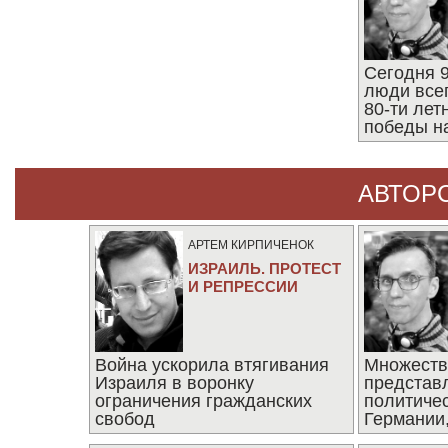
Сегодня 9
люди все
80-ти ле
победы н
АВТОР
АРТЕМ КИРПИЧЕНОК
ИЗРАИЛЬ. ПРОТЕСТ
И РЕПРЕССИИ
Война ускорила втягивания
Множеств
Израиля в воронку
представ
ограничения гражданских
политиче
свобод
Германии,
последни