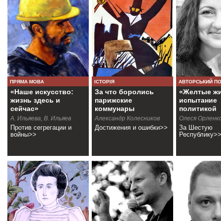
ПРЯМА МОВА
ІСТОРІЯ
АВТОРСЬКИЙ П
«Наше искусство:
За что боролись
«Желтые ж
жизнь здесь и
парижские
испытание
сейчас»
коммунары
политикой
А. Ильяева, В. Ильяев
Александр Колесников
Олеся Орленк
Против сегрегации и
Достижения и ошибки>>
За Шестую
войны>>
Республику>