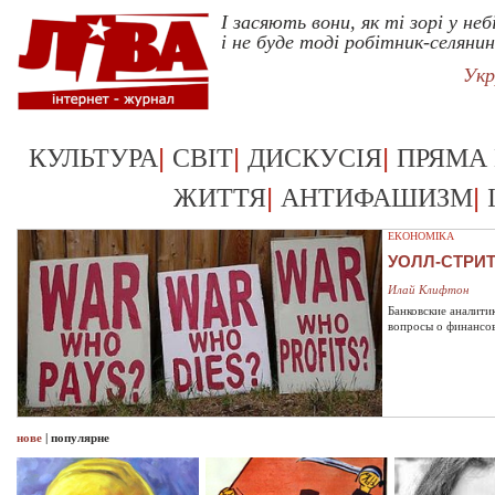
І засяють вони, як ті зорі у неб
і не буде тоді робітник-селяни
Укр
|
|
|
КУЛЬТУРА
СВІТ
ДИСКУСІЯ
ПРЯМА
|
|
ЖИТТЯ
АНТИФАШИЗМ
ЕКОНОМІКА
УОЛЛ-СТРИ
Илай Клифтон
Банковские аналити
вопросы о финансо
нове
|
популярне