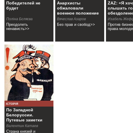
Победителей не
Анархисты
ZAZ: «Я хоч
будет
обжаловали
слышать го
военное положение
обездолен
Поліна Бєляєва
Вячеслав Азаров
Изабель Жеф
Преодолеть
Без прав и свобод>>
Против бизнес
ненависть>>
права молод
ІСТОРІЯ
По Западной
Белоруссии.
Путевые заметки
Валентин Катаев
Страна князей и