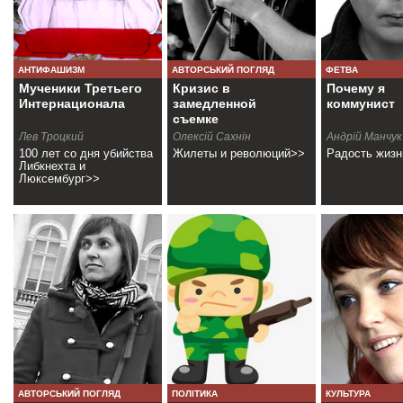
АНТИФАШИЗМ
АВТОРСЬКИЙ ПОГЛЯД
ФЕТВА
Мученики Третьего
Кризис в
Почему я
Интернационала
замедленной
коммунист
съемке
Лев Троцкий
Олексій Сахнін
Андрій Манчук
100 лет со дня убийства
Жилеты и революций>>
Радость жиз
Либкнехта и
Люксембург>>
АВТОРСЬКИЙ ПОГЛЯД
ПОЛІТИКА
КУЛЬТУРА