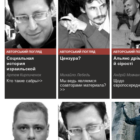
АВТОРСЬКИЙ ПОГЛЯД
АВТОРСЬКИЙ ПОГЛЯД
АВТОРСЬКИЙ П
Социальная
Цензура?
Альянс дрі
история
й сірості
израильской
культуры
Артем Кирпиченок
Михайло Лебедь
Андрій Мовчан
Кто такие сабры>>
Мы ведь являемся
Щодо
соавторами материала?
європосеред
>>