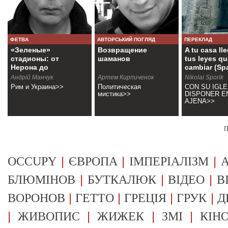
ФЕТВА
АВТОРСЬКИЙ ПОГЛЯД
ПЕРЕКЛАД
«Зеленые»
Возвращение
A tu casa ll
стадионы: от
шаманов
tus leyes qu
Нерона до
cambiar (Sp
Порошенко
Андрій Манчук
Артем Кирпиченок
Nikolai Sporik
Рим и Украина>>
Политическая
CON SU IGLE
мистика>>
DISPONER E
AJENA>>
П
|
|
|
OCCUPY
ЄВРОПА
ІМПЕРІАЛІЗМ
А
|
|
|
БЛЮМІНОВ
БУТКАЛЮК
ВІДЕО
В
|
|
|
|
ВОРОНОВ
ГЕТТО
ГРЕЦІЯ
ГРУК
Д
|
|
|
|
ЖИВОПИС
ЖИЖЕК
ЗМІ
КІН