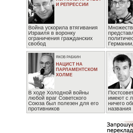
И РЕПРЕССИИ
Война ускорила втягивания
Множеств
Израиля в воронку
представ
ограничения гражданских
политиче
свобод
Германии,
последни
ЯКОВ РАБКИН
НАЦИСТ НА
ПАРЛАМЕНТСКОМ
ХОЛМЕ
В ходе Холодной войны
Постсове
любой враг Советского
имеют с 
Союза был полезен для его
ничего об
противников
названия