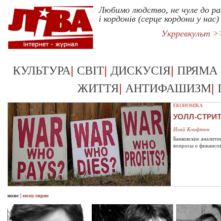
Любимо людство, не чуле до ра
і кордонів (серце кордони у нас)
Укрревкульт >
|
|
|
КУЛЬТУРА
СВІТ
ДИСКУСІЯ
ПРЯМА
|
|
ЖИТТЯ
АНТИФАШИЗМ
ЕКОНОМІКА
УОЛЛ-СТРИ
Илай Клифтон
Банковские аналити
вопросы о финансо
нове
|
популярне