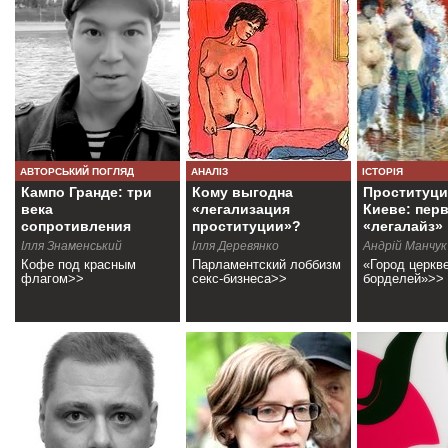
АВТОРСЬКИЙ ПОГЛЯД
АНАЛІЗ
ІСТОРІЯ
Кампо Гранде: три
Кому выгодна
Проституци
века
«легализация
Киеве: пер
сопротивления
проституции»?
«легалайз»
Ілля Знаменський
Ілля Деревянко
Андрій Манчук
Кофе под красным
Парламентский лоббизм
«Город церкв
флагом>>
секс-бизнеса>>
борделей»>>