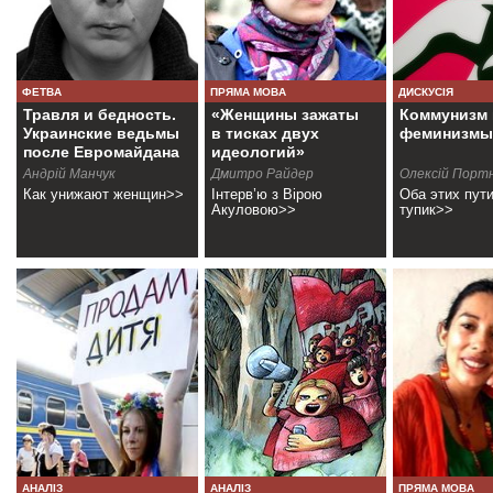
ФЕТВА
ПРЯМА МОВА
ДИСКУСІЯ
Травля и бедность.
«Женщины зажаты
Коммунизм 
Украинские ведьмы
в тисках двух
феминизмы
после Евромайдана
идеологий»
Андрiй Манчук
Дмитро Райдер
Олексій Порт
Как унижают женщин>>
Інтерв’ю з Вірою
Оба этих пути
Акуловою>>
тупик>>
АНАЛІЗ
АНАЛІЗ
ПРЯМА МОВА