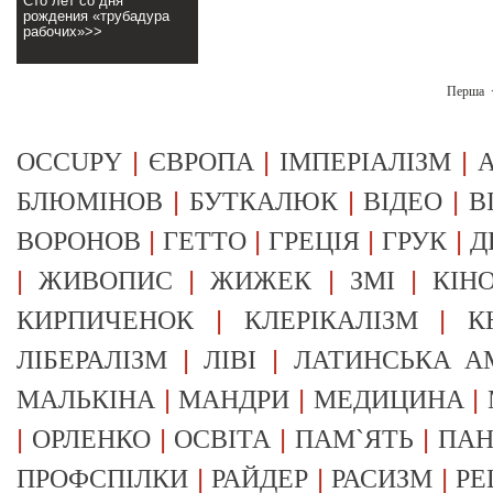
Сто лет со дня
рождения «трубадура
рабочих»>>
Перша
|
|
|
OCCUPY
ЄВРОПА
ІМПЕРІАЛІЗМ
А
|
|
|
БЛЮМІНОВ
БУТКАЛЮК
ВІДЕО
В
|
|
|
|
ВОРОНОВ
ГЕТТО
ГРЕЦІЯ
ГРУК
Д
|
|
|
|
ЖИВОПИС
ЖИЖЕК
ЗМІ
КІН
|
|
КИРПИЧЕНОК
КЛЕРІКАЛІЗМ
К
|
|
ЛІБЕРАЛІЗМ
ЛІВІ
ЛАТИНСЬКА А
|
|
|
МАЛЬКІНА
МАНДРИ
МЕДИЦИНА
|
|
|
|
ОРЛЕНКО
ОСВІТА
ПАМ`ЯТЬ
ПА
|
|
|
ПРОФСПІЛКИ
РАЙДЕР
РАСИЗМ
РЕ