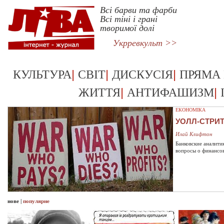
Всі барви та фарби
Всі тіні і грані
творимої долі
Укрревкульт >>
|
|
|
КУЛЬТУРА
СВІТ
ДИСКУСІЯ
ПРЯМА
|
|
ЖИТТЯ
АНТИФАШИЗМ
ЕКОНОМІКА
УОЛЛ-СТРИ
Илай Клифтон
Банковские аналити
вопросы о финансо
нове
|
популярне