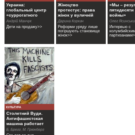
Украина:
Жіноцтво
«Мы – резу
глобальный центр
протестує: права
пятидесяти
«суррогатного
жінок у вуличній
войны»
материнства»
політиці
Андрiй Манчук
Дарина Коркач
Олег Ясинськ
Дети на продажу>>
Реформи уряду лише
Интервью с
погіршують становище
колумбийски
жінок>>
партизанами
КУЛЬТУРА
Столетний Вуди.
Антифашистская
машина работает
Б. Брегг, М. Грюнберг