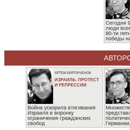
Сегодня 9
люди все
80-ти ле
победы н
АВТОР
АРТЕМ КИРПИЧЕНОК
ИЗРАИЛЬ. ПРОТЕСТ
И РЕПРЕССИИ
Война ускорила втягивания
Множеств
Израиля в воронку
представ
ограничения гражданских
политиче
свобод
Германии,
последни