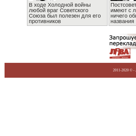
В ходе Холодной войны
Постсове
любой враг Советского
имеют с 
Союза был полезен для его
ничего об
противников
названия
2011-2020 © -