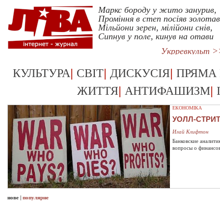
Маркс бороду у жито занурив,
Проміння в степ посіяв золотав
Мільйони зерен, мілійони снів,
Сипнув у поле, кинув на отави
Укрревкульт >
|
|
|
КУЛЬТУРА
СВІТ
ДИСКУСІЯ
ПРЯМА
|
|
ЖИТТЯ
АНТИФАШИЗМ
ЕКОНОМІКА
УОЛЛ-СТРИ
Илай Клифтон
Банковские аналити
вопросы о финансо
нове
|
популярне