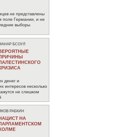
мцев не представлены
м поле Германии, и не
следние выборы
МАНАР БСОУЛ
ВЕРОЯТНЫЕ
ПРИЧИНЫ
ПАЛЕСТИНСКОГО
КРИЗИСА
х денег и
их интересов несколько
кажутся не слишком
й
ЯКОВ РАБКИН
НАЦИСТ НА
ПАРЛАМЕНТСКОМ
ХОЛМЕ