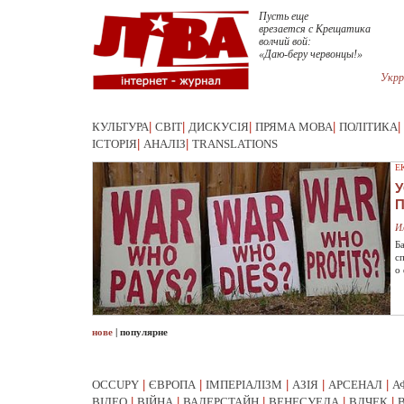
Пусть еще
врезается с Крещатика
волчий вой:
«Даю-беру червонцы!»
Укрр
КУЛЬТУРА
|
СВІТ
|
ДИСКУСІЯ
|
ПРЯМА МОВА
|
ПОЛІТИКА
|
ІСТОРІЯ
|
АНАЛІЗ
|
TRANSLATIONS
Е
У
И
Б
с
о
нове
|
популярне
OCCUPY
|
ЄВРОПА
|
ІМПЕРІАЛІЗМ
|
АЗІЯ
|
АРСЕНАЛ
|
А
ВІДЕО
|
ВІЙНА
|
ВАЛЕРСТАЙН
|
ВЕНЕСУЕЛА
|
ВЛЧЕК
|