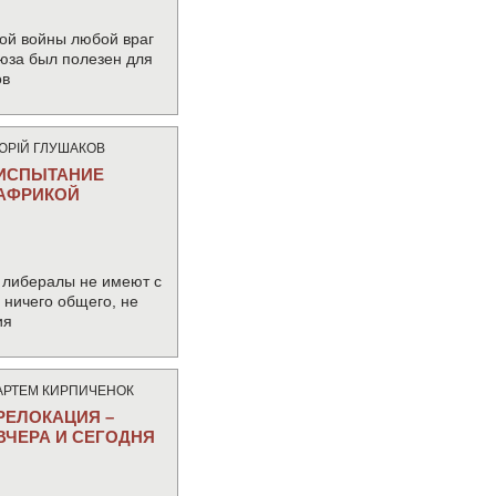
ой войны любой враг
юза был полезен для
ов
ЮРIЙ ГЛУШАКОВ
ИСПЫТАНИЕ
АФРИКОЙ
 либералы не имеют с
ничего общего, не
ия
АРТЕМ КИРПИЧЕНОК
РЕЛОКАЦИЯ –
ВЧЕРА И СЕГОДНЯ