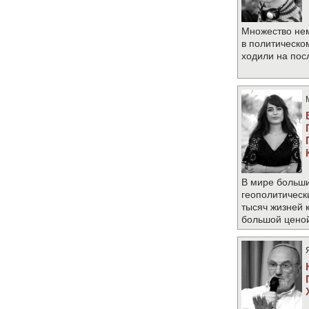
Множество не
в политическо
ходили на по
В мире больши
геополитическ
тысяч жизней 
большой цено