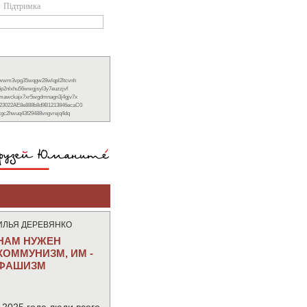
Підтримка
xwwm3vpg35wqgw28wlqpl2ltcvnh
6p2nlxhu56wwgjsyl3y7euzzjvf
nmawckajx7xr5wgdmnagn3j4gjv7x
23022AE8e888b8d9B1213846ecaC0
ckgc2hwuq43f29488vngvrejq4dq
ИЛЬЯ ДЕРЕВЯНКО
НАМ НУЖЕН
КОММУНИЗМ, ИМ -
ФАШИЗМ