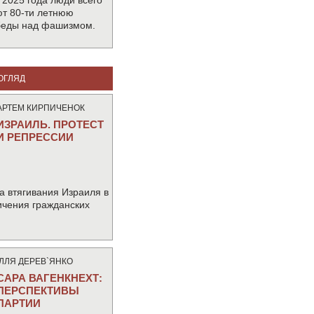
 2025 года люди всего
т 80-ти летнюю
беды над фашизмом.
ОГЛЯД
АРТЕМ КИРПИЧЕНОК
ИЗРАИЛЬ. ПРОТЕСТ
И РЕПРЕССИИ
а втягивания Израиля в
ичения гражданских
IЛЛЯ ДЕРЕВ`ЯНКО
САРА ВАГЕНКНЕХТ:
ПЕРСПЕКТИВЫ
ПАРТИИ