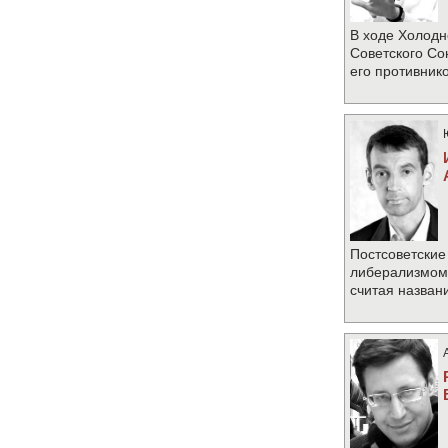
В ходе Холодн
Советского Со
его противник
Постсоветские
либерализмом 
считая назван