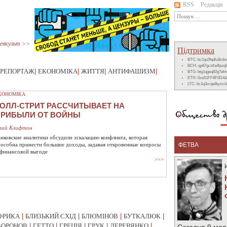
RSS
Редакція
евкульт >>
Підтримка
BTC: bc1qu5fqdlu8zd
BCH: qp87gcztla4lpzq
РЕПОРТАЖ
|
ЕКОНОМІКА
|
ЖИТТЯ
|
АНТИФАШИЗМ
|
BTG: btg1qgeq82g7ef
ETH: 0xe51FF8F0D4d
LTC: ltc1q3vrqe8tyzc
КОНОМІКА
ОЛЛ-СТРИТ РАССЧИТЫВАЕТ НА
ПРИБЫЛИ ОТ ВОЙНЫ
лай Клифтон
анковские аналитики обсудили эскалацию конфликта, которая
пособна принести большие доходы, задавая откровенные вопросы
ФЕТВА
 финансовой выгоде
>>>
ФРИКА
|
БЛИЗЬКИЙ СХІД
|
БЛЮМІНОВ
|
БУТКАЛЮК
|
ВОРОНОВ
|
ГЕТТО
|
ГРЕЦІЯ
|
ГРУК
|
ДЕРЕВЯНКО
|