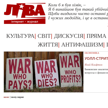
Коли б я був хімік, –
Я б винайшов був такий убійчий
Щоби виздихли чисто останні
І чужих людоїдів, і це в останн
|
|
|
КУЛЬТУРА
СВІТ
ДИСКУСІЯ
ПРЯМА
|
|
ЖИТТЯ
АНТИФАШИЗМ
ЕКОНОМІКА
УОЛЛ-СТРИ
Илай Клифтон
Банковские аналити
вопросы о финансо
нове
|
популярне