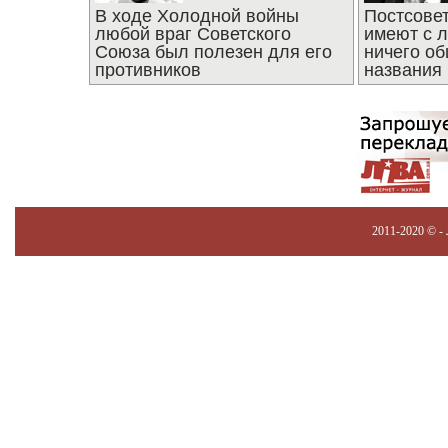
В ходе Холодной войны
Постсове
любой враг Советского
имеют с 
Союза был полезен для его
ничего об
противников
названия
2011-2020 © -