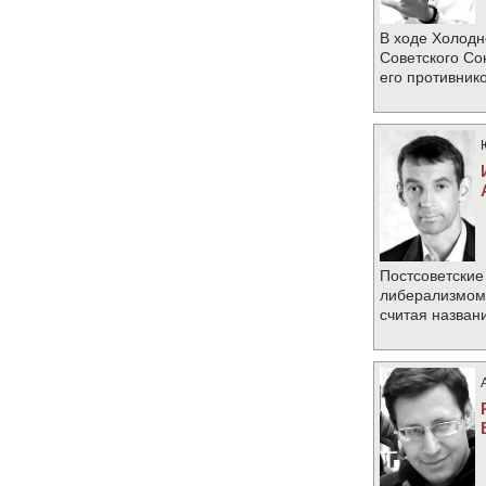
В ходе Холодн
Советского Со
его противник
Постсоветские
либерализмом 
считая назван