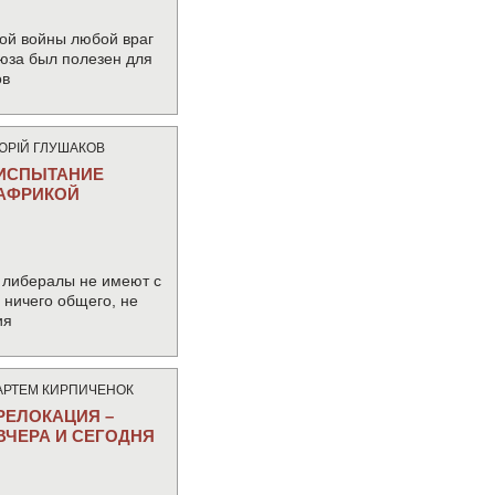
ой войны любой враг
юза был полезен для
ов
ЮРIЙ ГЛУШАКОВ
ИСПЫТАНИЕ
АФРИКОЙ
 либералы не имеют с
ничего общего, не
ия
АРТЕМ КИРПИЧЕНОК
РЕЛОКАЦИЯ –
ВЧЕРА И СЕГОДНЯ