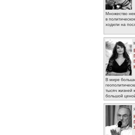
Множество не
в политическо
ходили на по
В мире больши
геополитическ
тысяч жизней 
большой цено