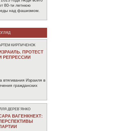
 2025 года люди всего
т 80-ти летнюю
беды над фашизмом.
ОГЛЯД
АРТЕМ КИРПИЧЕНОК
ИЗРАИЛЬ. ПРОТЕСТ
И РЕПРЕССИИ
а втягивания Израиля в
ичения гражданских
IЛЛЯ ДЕРЕВ`ЯНКО
САРА ВАГЕНКНЕХТ:
ПЕРСПЕКТИВЫ
ПАРТИИ