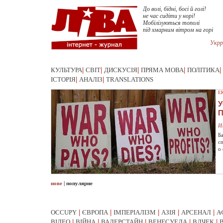
До волі, бідні, босі й голі!
не час сидіти у норі!
Мобілізуються тополі
під хмарним вітром на горі
Укрр
КУЛЬТУРА
|
СВІТ
|
ДИСКУСІЯ
|
ПРЯМА МОВА
|
ПОЛІТИКА
|
ІСТОРІЯ
|
АНАЛІЗ
|
TRANSLATIONS
Е
У
И
Б
с
о
нове
|
популярне
OCCUPY
|
ЄВРОПА
|
ІМПЕРІАЛІЗМ
|
АЗІЯ
|
АРСЕНАЛ
|
А
ВІДЕО
|
ВІЙНА
|
ВАЛЕРСТАЙН
|
ВЕНЕСУЕЛА
|
ВЛЧЕК
|