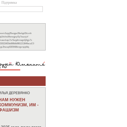
Підтримка
xwwm3vpg35wqgw28wlqpl2ltcvnh
6p2nlxhu56wwgjsyl3y7euzzjvf
nmawckajx7xr5wgdmnagn3j4gjv7x
23022AE8e888b8d9B1213846ecaC0
ckgc2hwuq43f29488vngvrejq4dq
ИЛЬЯ ДЕРЕВЯНКО
НАМ НУЖЕН
КОММУНИЗМ, ИМ -
ФАШИЗМ