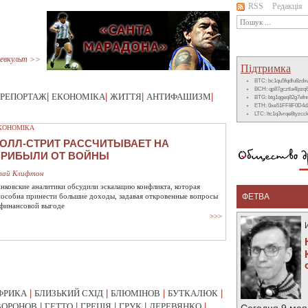
RSS
Редакція
евкульт >>
Підтримка
BTC: bc1qu5fqdlu8zd
BCH: qp87gcztla4lpzq
РЕПОРТАЖ
|
ЕКОНОМІКА
|
ЖИТТЯ
|
АНТИФАШИЗМ
|
BTG: btg1qgeq82g7ef
ETH: 0xe51FF8F0D4d
LTC: ltc1q3vrqe8tyzc
КОНОМІКА
ОЛЛ-СТРИТ РАССЧИТЫВАЕТ НА
ПРИБЫЛИ ОТ ВОЙНЫ
лай Клифтон
анковские аналитики обсудили эскалацию конфликта, которая
пособна принести большие доходы, задавая откровенные вопросы
ФЕТВА
 финансовой выгоде
>>>
ФРИКА
|
БЛИЗЬКИЙ СХІД
|
БЛЮМІНОВ
|
БУТКАЛЮК
|
ВОРОНОВ
|
ГЕТТО
|
ГРЕЦІЯ
|
ГРУК
|
ДЕРЕВЯНКО
|