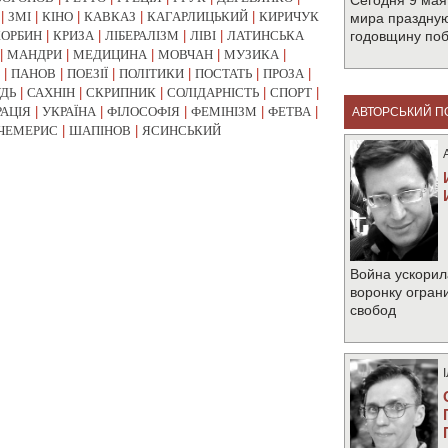
Сегодня 9 мая
|
ЗМІ
|
КІНО
|
КАВКАЗ
|
КАГАРЛИЦЬКИЙ
|
КИРИЧУК
мира праздную
КОРБИН
|
КРИЗА
|
ЛІБЕРАЛІЗМ
|
ЛІВІ
|
ЛАТИНСЬКА
годовщину по
|
МАНДРИ
|
МЕДИЦИНА
|
МОВЧАН
|
МУЗИКА
|
|
ПАНОВ
|
ПОЕЗІЇ
|
ПОЛІТИКИ
|
ПОСТАТЬ
|
ПРОЗА
|
УДЬ
|
САХНІН
|
СКРИПНИК
|
СОЛІДАРНІСТЬ
|
СПОРТ
|
РАЦІЯ
|
УКРАЇНА
|
ФІЛОСОФІЯ
|
ФЕМІНІЗМ
|
ФЕТВА
|
АВТОРСЬКИЙ П
ЧЕМЕРИС
|
ШАПІНОВ
|
ЯСИНСЬКИЙ
Война ускорил
воронку огран
свобод