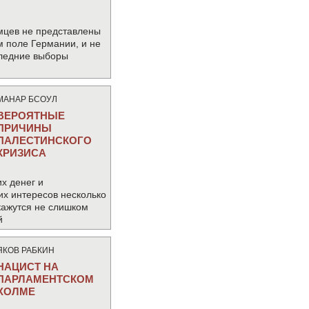
мцев не представлены
м поле Германии, и не
следние выборы
МАНАР БСОУЛ
ВЕРОЯТНЫЕ
ПРИЧИНЫ
ПАЛЕСТИНСКОГО
КРИЗИСА
х денег и
их интересов несколько
кажутся не слишком
й
ЯКОВ РАБКИН
НАЦИСТ НА
ПАРЛАМЕНТСКОМ
ХОЛМЕ