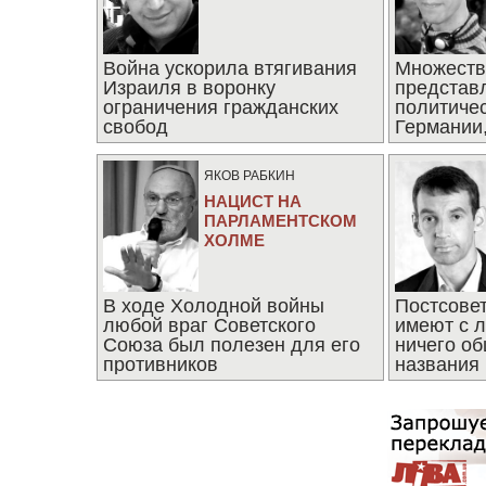
Война ускорила втягивания
Множеств
Израиля в воронку
представ
ограничения гражданских
политиче
свобод
Германии,
последни
ЯКОВ РАБКИН
НАЦИСТ НА
ПАРЛАМЕНТСКОМ
ХОЛМЕ
В ходе Холодной войны
Постсове
любой враг Советского
имеют с 
Союза был полезен для его
ничего об
противников
названия