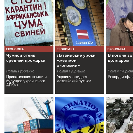
ЕКОНОМІКА
ЕКОНОМІКА
ЕКОНОМІКА
Чумной стейк
Латвийские уроки
В погоне за
средней прожарки
«жесткой
долларом
экономии»
Роман Губрієнко
Роман Губрієнко
Роман Губрієн
Приватизация земли и
Украину ожидает
Рекорд инфл
будущее украинского
латвийский путь>>
АПК>>