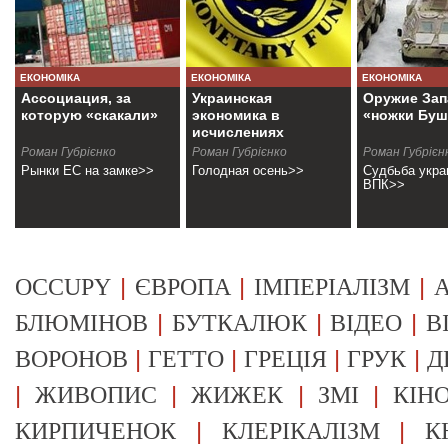
ЕКОНОМІКА
ЕКОНОМІКА
ЕКОНОМІКА
Ассоциация, за
Украинская
Оружие Зап
которую «скакали»
экономика в
«ножки Буш
исчислениях
Путина
Роман Губрієнко
Роман Губрієнко
Роман Губрієн
Рынки ЕС на замке>>
Голодная осень>>
Судбьба укра
ВПК>>
|
|
|
OCCUPY
ЄВРОПА
ІМПЕРІАЛІЗМ
А
|
|
|
БЛЮМІНОВ
БУТКАЛЮК
ВІДЕО
В
|
|
|
|
ВОРОНОВ
ГЕТТО
ГРЕЦІЯ
ГРУК
Д
|
|
|
|
ЖИВОПИС
ЖИЖЕК
ЗМІ
КІН
|
|
КИРПИЧЕНОК
КЛЕРІКАЛІЗМ
К