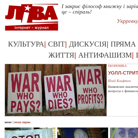
І закриє філософ книжку і зар
це – спіраль!
Укрревк
|
|
|
КУЛЬТУРА
СВІТ
ДИСКУСІЯ
ПРЯМА
|
|
ЖИТТЯ
АНТИФАШИЗМ
ЕКОНОМІКА
УОЛЛ-СТРИ
Илай Клифтон
Банковские аналити
вопросы о финансо
нове
|
популярне