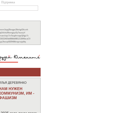
Підтримка
xwwm3vpg35wqgw28wlqpl2ltcvnh
6p2nlxhu56wwgjsyl3y7euzzjvf
nmawckajx7xr5wgdmnagn3j4gjv7x
23022AE8e888b8d9B1213846ecaC0
ckgc2hwuq43f29488vngvrejq4dq
ИЛЬЯ ДЕРЕВЯНКО
НАМ НУЖЕН
КОММУНИЗМ, ИМ -
ФАШИЗМ