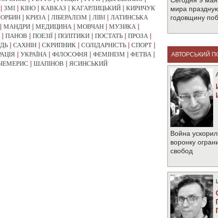
Сегодня 9 мая
|
ЗМІ
|
КІНО
|
КАВКАЗ
|
КАГАРЛИЦЬКИЙ
|
КИРИЧУК
мира праздную
КОРБИН
|
КРИЗА
|
ЛІБЕРАЛІЗМ
|
ЛІВІ
|
ЛАТИНСЬКА
годовщину по
|
МАНДРИ
|
МЕДИЦИНА
|
МОВЧАН
|
МУЗИКА
|
|
ПАНОВ
|
ПОЕЗІЇ
|
ПОЛІТИКИ
|
ПОСТАТЬ
|
ПРОЗА
|
УДЬ
|
САХНІН
|
СКРИПНИК
|
СОЛІДАРНІСТЬ
|
СПОРТ
|
РАЦІЯ
|
УКРАЇНА
|
ФІЛОСОФІЯ
|
ФЕМІНІЗМ
|
ФЕТВА
|
АВТОРСЬКИЙ П
ЧЕМЕРИС
|
ШАПІНОВ
|
ЯСИНСЬКИЙ
Война ускорил
воронку огран
свобод