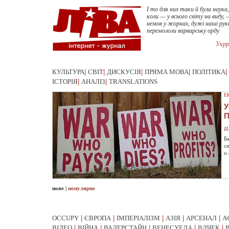
І то для них таки й була наука,
коли — у всього світу на виду, 
немов у жорнах, дужі наші рук
перемололи варварську орду
Укрр
КУЛЬТУРА
|
СВІТ
|
ДИСКУСІЯ
|
ПРЯМА МОВА
|
ПОЛІТИКА
|
ІСТОРІЯ
|
АНАЛІЗ
|
TRANSLATIONS
Е
У
И
Б
с
о
нове
|
популярне
OCCUPY
|
ЄВРОПА
|
ІМПЕРІАЛІЗМ
|
АЗІЯ
|
АРСЕНАЛ
|
А
ВІДЕО
|
ВІЙНА
|
ВАЛЕРСТАЙН
|
ВЕНЕСУЕЛА
|
ВЛЧЕК
|