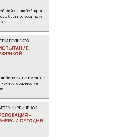
ой войны любой враг
юза был полезен для
ов
ЮРIЙ ГЛУШАКОВ
ИСПЫТАНИЕ
АФРИКОЙ
 либералы не имеют с
ничего общего, не
ия
АРТЕМ КИРПИЧЕНОК
РЕЛОКАЦИЯ –
ВЧЕРА И СЕГОДНЯ