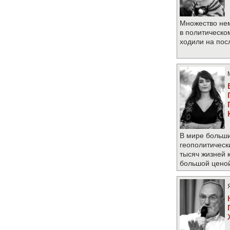
Множество не
в политическо
ходили на по
В мире больши
геополитическ
тысяч жизней 
большой цено