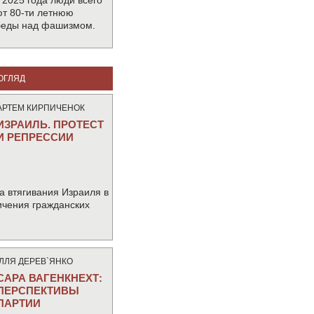
 2025 года люди всего
т 80-ти летнюю
беды над фашизмом.
ОГЛЯД
АРТЕМ КИРПИЧЕНОК
ИЗРАИЛЬ. ПРОТЕСТ
И РЕПРЕССИИ
а втягивания Израиля в
ичения гражданских
IЛЛЯ ДЕРЕВ`ЯНКО
САРА ВАГЕНКНЕХТ:
ПЕРСПЕКТИВЫ
ПАРТИИ