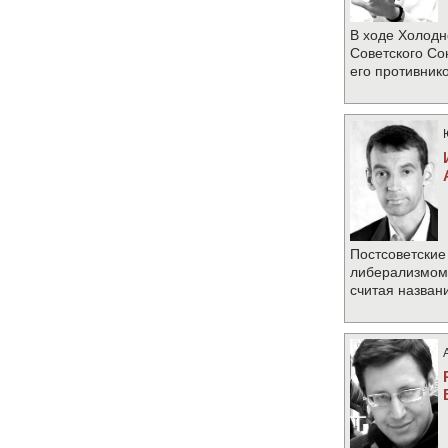
В ходе Холодн
Советского Со
его противник
Постсоветские
либерализмом 
считая назван