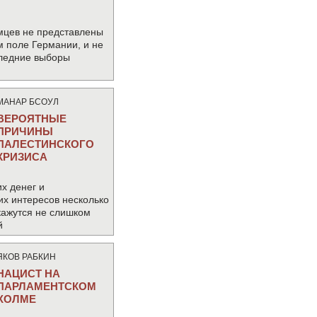
мцев не представлены
м поле Германии, и не
следние выборы
МАНАР БСОУЛ
ВЕРОЯТНЫЕ
ПРИЧИНЫ
ПАЛЕСТИНСКОГО
КРИЗИСА
х денег и
их интересов несколько
кажутся не слишком
й
ЯКОВ РАБКИН
НАЦИСТ НА
ПАРЛАМЕНТСКОМ
ХОЛМЕ