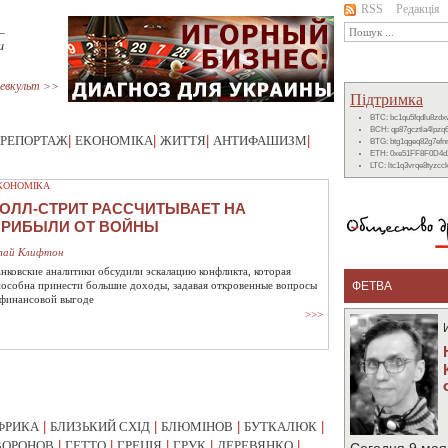
RSS
Редакція
—
и
евкульт >>
Підтримка
BTC: bc1qu5fqdlu8zd
BCH: qp87gcztla4lpzq
РЕПОРТАЖ
|
ЕКОНОМІКА
|
ЖИТТЯ
|
АНТИФАШИЗМ
|
BTG: btg1qgeq82g7ef
ETH: 0xe51FF8F0D4d
LTC: ltc1q3vrqe8tyzc
КОНОМІКА
ОЛЛ-СТРИТ РАССЧИТЫВАЕТ НА
ПРИБЫЛИ ОТ ВОЙНЫ
лай Клифтон
анковские аналитики обсудили эскалацию конфликта, которая
пособна принести большие доходы, задавая откровенные вопросы
ФЕТВА
 финансовой выгоде
>>>
ФРИКА
|
БЛИЗЬКИЙ СХІД
|
БЛЮМІНОВ
|
БУТКАЛЮК
|
ВОРОНОВ
|
ГЕТТО
|
ГРЕЦІЯ
|
ГРУК
|
ДЕРЕВЯНКО
|