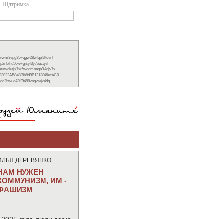
Підтримка
xwwm3vpg35wqgw28wlqpl2ltcvnh
6p2nlxhu56wwgjsyl3y7euzzjvf
nmawckajx7xr5wgdmnagn3j4gjv7x
23022AE8e888b8d9B1213846ecaC0
ckgc2hwuq43f29488vngvrejq4dq
ИЛЬЯ ДЕРЕВЯНКО
НАМ НУЖЕН
КОММУНИЗМ, ИМ -
ФАШИЗМ