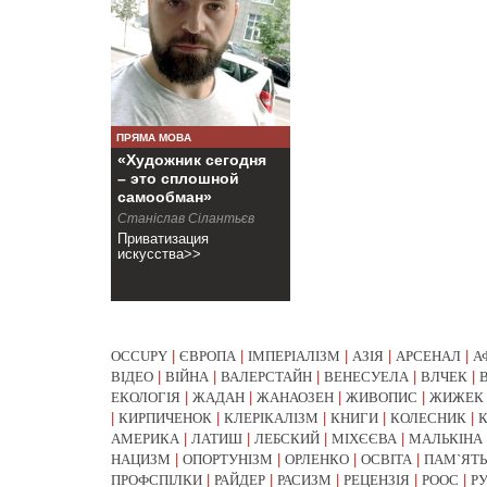
ПРЯМА МОВА
«Художник сегодня
– это сплошной
самообман»
Станіслав Сілантьєв
Приватизация
искусства>>
OCCUPY
|
ЄВРОПА
|
ІМПЕРІАЛІЗМ
|
АЗІЯ
|
АРСЕНАЛ
|
А
ВІДЕО
|
ВІЙНА
|
ВАЛЕРСТАЙН
|
ВЕНЕСУЕЛА
|
ВЛЧЕК
|
ЕКОЛОГІЯ
|
ЖАДАН
|
ЖАНАОЗЕН
|
ЖИВОПИС
|
ЖИЖЕК
|
КИРПИЧЕНОК
|
КЛЕРІКАЛІЗМ
|
КНИГИ
|
КОЛЕСНИК
|
АМЕРИКА
|
ЛАТИШ
|
ЛЕБСКИЙ
|
МІХЄЄВА
|
МАЛЬКІНА
НАЦИЗМ
|
ОПОРТУНІЗМ
|
ОРЛЕНКО
|
ОСВІТА
|
ПАМ`ЯТЬ
ПРОФСПІЛКИ
|
РАЙДЕР
|
РАСИЗМ
|
РЕЦЕНЗІЯ
|
РООС
|
Р