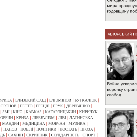
Сегодня 9 мая
мира праздную
годовщину по
АВТОРСЬКИЙ П
Война ускорил
воронку огран
свобод
ФРИКА
|
БЛИЗЬКИЙ СХІД
|
БЛЮМІНОВ
|
БУТКАЛЮК
|
ВОРОНОВ
|
ГЕТТО
|
ГРЕЦІЯ
|
ГРУК
|
ДЕРЕВЯНКО
|
|
ЗМІ
|
КІНО
|
КАВКАЗ
|
КАГАРЛИЦЬКИЙ
|
КИРИЧУК
КОРБИН
|
КРИЗА
|
ЛІБЕРАЛІЗМ
|
ЛІВІ
|
ЛАТИНСЬКА
|
МАНДРИ
|
МЕДИЦИНА
|
МОВЧАН
|
МУЗИКА
|
|
ПАНОВ
|
ПОЕЗІЇ
|
ПОЛІТИКИ
|
ПОСТАТЬ
|
ПРОЗА
|
УДЬ
|
САХНІН
|
СКРИПНИК
|
СОЛІДАРНІСТЬ
|
СПОРТ
|