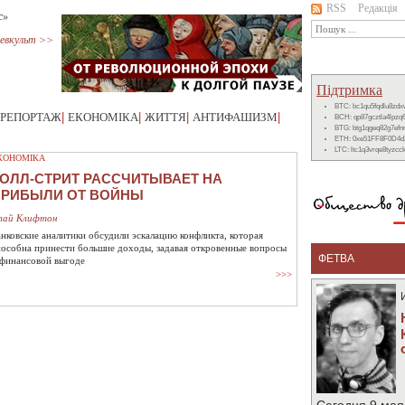
RSS
Редакція
с»
евкульт >>
Підтримка
BTC: bc1qu5fqdlu8zd
РЕПОРТАЖ
|
ЕКОНОМІКА
|
ЖИТТЯ
|
АНТИФАШИЗМ
|
BCH: qp87gcztla4lpzq
BTG: btg1qgeq82g7ef
ETH: 0xe51FF8F0D4d
LTC: ltc1q3vrqe8tyzc
КОНОМІКА
ОЛЛ-СТРИТ РАССЧИТЫВАЕТ НА
ПРИБЫЛИ ОТ ВОЙНЫ
лай Клифтон
анковские аналитики обсудили эскалацию конфликта, которая
пособна принести большие доходы, задавая откровенные вопросы
ФЕТВА
 финансовой выгоде
>>>