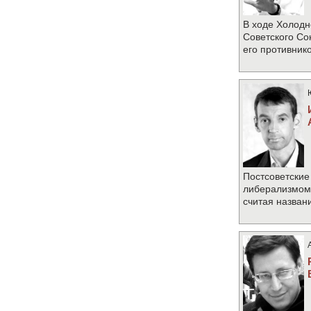
В ходе Холодн
Советского Со
его противник
Постсоветские
либерализмом 
считая назван