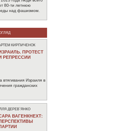
 2025 года люди всего
т 80-ти летнюю
беды над фашизмом.
ОГЛЯД
АРТЕМ КИРПИЧЕНОК
ИЗРАИЛЬ. ПРОТЕСТ
И РЕПРЕССИИ
а втягивания Израиля в
ичения гражданских
IЛЛЯ ДЕРЕВ`ЯНКО
САРА ВАГЕНКНЕХТ:
ПЕРСПЕКТИВЫ
ПАРТИИ