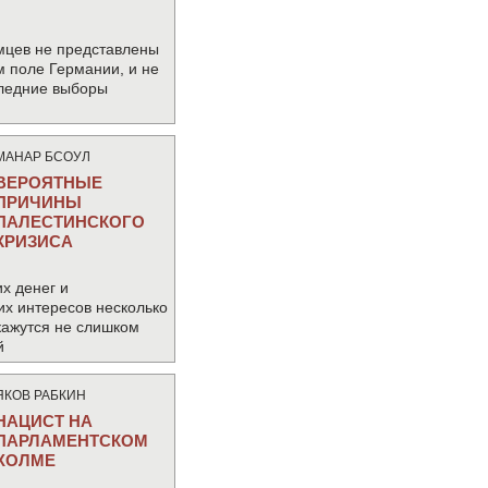
мцев не представлены
м поле Германии, и не
следние выборы
МАНАР БСОУЛ
ВЕРОЯТНЫЕ
ПРИЧИНЫ
ПАЛЕСТИНСКОГО
КРИЗИСА
х денег и
их интересов несколько
кажутся не слишком
й
ЯКОВ РАБКИН
НАЦИСТ НА
ПАРЛАМЕНТСКОМ
ХОЛМЕ