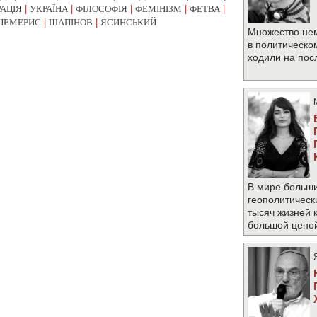
РАЦІЯ
|
УКРАЇНА
|
ФІЛОСОФІЯ
|
ФЕМІНІЗМ
|
ФЕТВА
|
ЧЕМЕРИС
|
ШАПІНОВ
|
ЯСИНСЬКИЙ
Множество не
в политическо
ходили на по
В мире больши
геополитическ
тысяч жизней 
большой цено