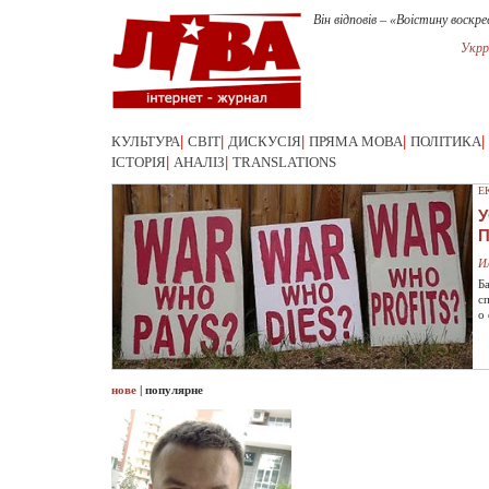
Він відповів – «Воістину воскре
Укрр
КУЛЬТУРА
|
СВІТ
|
ДИСКУСІЯ
|
ПРЯМА МОВА
|
ПОЛІТИКА
|
ІСТОРІЯ
|
АНАЛІЗ
|
TRANSLATIONS
Е
У
И
Б
с
о
нове
|
популярне