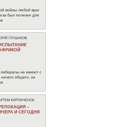
ой войны любой враг
юза был полезен для
ов
ЮРIЙ ГЛУШАКОВ
ИСПЫТАНИЕ
АФРИКОЙ
 либералы не имеют с
ничего общего, не
ия
АРТЕМ КИРПИЧЕНОК
РЕЛОКАЦИЯ –
ВЧЕРА И СЕГОДНЯ