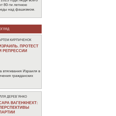
 2025 года люди всего
т 80-ти летнюю
беды над фашизмом.
ОГЛЯД
АРТЕМ КИРПИЧЕНОК
ИЗРАИЛЬ. ПРОТЕСТ
И РЕПРЕССИИ
а втягивания Израиля в
ичения гражданских
IЛЛЯ ДЕРЕВ`ЯНКО
САРА ВАГЕНКНЕХТ:
ПЕРСПЕКТИВЫ
ПАРТИИ