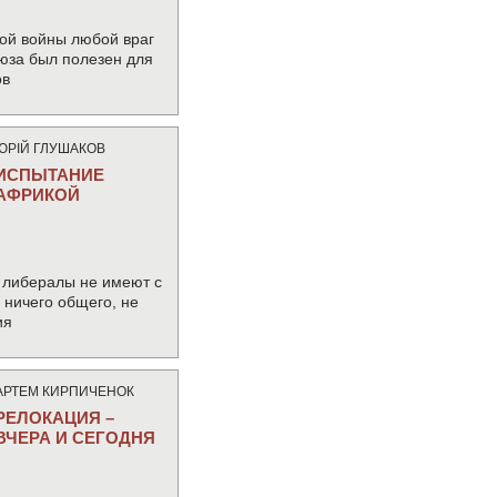
ой войны любой враг
юза был полезен для
ов
ЮРIЙ ГЛУШАКОВ
ИСПЫТАНИЕ
АФРИКОЙ
 либералы не имеют с
ничего общего, не
ия
АРТЕМ КИРПИЧЕНОК
РЕЛОКАЦИЯ –
ВЧЕРА И СЕГОДНЯ