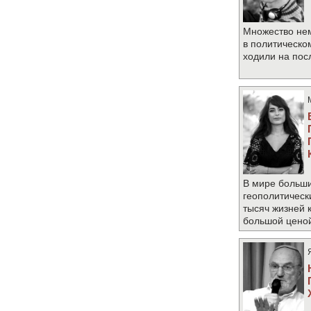
Множество не
в политическо
ходили на по
В мире больши
геополитическ
тысяч жизней 
большой цено