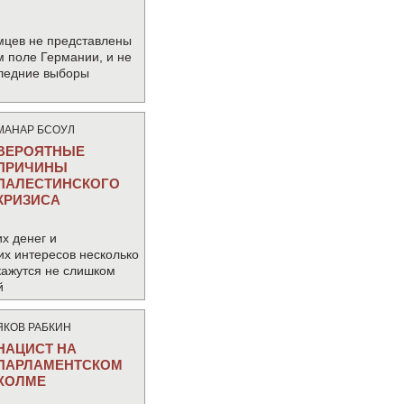
мцев не представлены
м поле Германии, и не
следние выборы
МАНАР БСОУЛ
ВЕРОЯТНЫЕ
ПРИЧИНЫ
ПАЛЕСТИНСКОГО
КРИЗИСА
х денег и
их интересов несколько
кажутся не слишком
й
ЯКОВ РАБКИН
НАЦИСТ НА
ПАРЛАМЕНТСКОМ
ХОЛМЕ