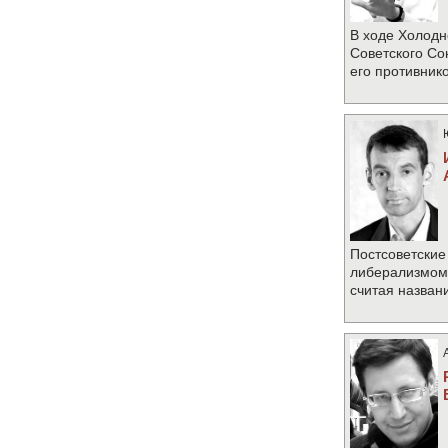
В ходе Холодн
Советского Со
его противник
Постсоветские
либерализмом 
считая назван