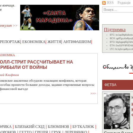
RSS
Редакція
м вовчиця.
в
евкульт >>
Підтримка
BTC: bc1qu5fqdlu8zd
BCH: qp87gcztla4lpzq
РЕПОРТАЖ
|
ЕКОНОМІКА
|
ЖИТТЯ
|
АНТИФАШИЗМ
|
BTG: btg1qgeq82g7ef
ETH: 0xe51FF8F0D4d
LTC: ltc1q3vrqe8tyzc
КОНОМІКА
ОЛЛ-СТРИТ РАССЧИТЫВАЕТ НА
ПРИБЫЛИ ОТ ВОЙНЫ
лай Клифтон
анковские аналитики обсудили эскалацию конфликта, которая
пособна принести большие доходы, задавая откровенные вопросы
ФЕТВА
 финансовой выгоде
>>>
ФРИКА
|
БЛИЗЬКИЙ СХІД
|
БЛЮМІНОВ
|
БУТКАЛЮК
|
ВОРОНОВ
|
ГЕТТО
|
ГРЕЦІЯ
|
ГРУК
|
ДЕРЕВЯНКО
|