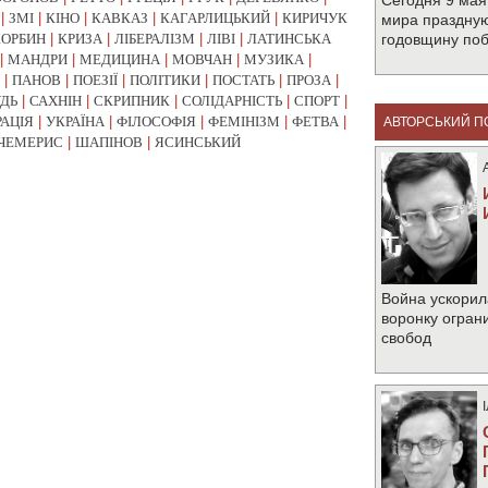
Сегодня 9 мая
|
ЗМІ
|
КІНО
|
КАВКАЗ
|
КАГАРЛИЦЬКИЙ
|
КИРИЧУК
мира праздную
КОРБИН
|
КРИЗА
|
ЛІБЕРАЛІЗМ
|
ЛІВІ
|
ЛАТИНСЬКА
годовщину по
|
МАНДРИ
|
МЕДИЦИНА
|
МОВЧАН
|
МУЗИКА
|
|
ПАНОВ
|
ПОЕЗІЇ
|
ПОЛІТИКИ
|
ПОСТАТЬ
|
ПРОЗА
|
УДЬ
|
САХНІН
|
СКРИПНИК
|
СОЛІДАРНІСТЬ
|
СПОРТ
|
РАЦІЯ
|
УКРАЇНА
|
ФІЛОСОФІЯ
|
ФЕМІНІЗМ
|
ФЕТВА
|
АВТОРСЬКИЙ П
ЧЕМЕРИС
|
ШАПІНОВ
|
ЯСИНСЬКИЙ
Война ускорил
воронку огран
свобод