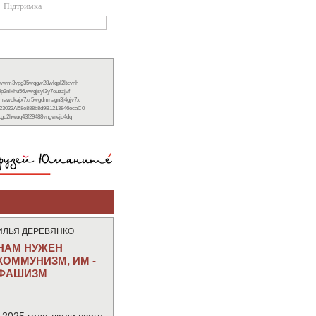
Підтримка
xwwm3vpg35wqgw28wlqpl2ltcvnh
6p2nlxhu56wwgjsyl3y7euzzjvf
nmawckajx7xr5wgdmnagn3j4gjv7x
23022AE8e888b8d9B1213846ecaC0
ckgc2hwuq43f29488vngvrejq4dq
ИЛЬЯ ДЕРЕВЯНКО
НАМ НУЖЕН
КОММУНИЗМ, ИМ -
ФАШИЗМ