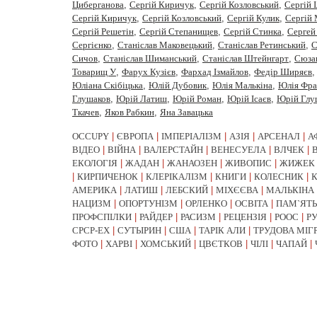
Циберганова
,
Сергiй Киричук
,
Сергiй Козловський
,
Сергій 
Сергій Киричук
,
Сергій Козловський
,
Сергій Кулик
,
Сергій
Сергій Решетін
,
Сергій Степанищев
,
Сергій Стинка
,
Сергей
Сергiєнко
,
Станіслав Маковецький
,
Станіслав Ретинський
,
С
Сичов
,
Станіслав Шиманський
,
Станіслав Штейнгарт
,
Сюза
Товарищ У
,
Фарух Кузієв
,
Фархад Ізмайлов
,
Федір Ширяєв
Юліана Скібіцька
,
Юлій Дубовик
,
Юлія Малькіна
,
Юлія Фра
Глушаков
,
Юрiй Латиш
,
Юрiй Роман
,
Юрій Ісаєв
,
Юрій Глу
Ткачев
,
Яков Рабкин
,
Яна Завацька
OCCUPY
|
ЄВРОПА
|
ІМПЕРІАЛІЗМ
|
АЗІЯ
|
АРСЕНАЛ
|
А
ВІДЕО
|
ВІЙНА
|
ВАЛЕРСТАЙН
|
ВЕНЕСУЕЛА
|
ВЛЧЕК
|
ЕКОЛОГІЯ
|
ЖАДАН
|
ЖАНАОЗЕН
|
ЖИВОПИС
|
ЖИЖЕК
|
КИРПИЧЕНОК
|
КЛЕРІКАЛІЗМ
|
КНИГИ
|
КОЛЕСНИК
|
АМЕРИКА
|
ЛАТИШ
|
ЛЕБСКИЙ
|
МІХЄЄВА
|
МАЛЬКІНА
НАЦИЗМ
|
ОПОРТУНІЗМ
|
ОРЛЕНКО
|
ОСВІТА
|
ПАМ`ЯТЬ
ПРОФСПІЛКИ
|
РАЙДЕР
|
РАСИЗМ
|
РЕЦЕНЗІЯ
|
РООС
|
Р
СРСР-EX
|
СУТЫРИН
|
США
|
ТАРІК АЛИ
|
ТРУДОВА МІГ
ФОТО
|
ХАРВІ
|
ХОМСЬКИЙ
|
ЦВЄТКОВ
|
ЧІЛІ
|
ЧАПАЙ
|