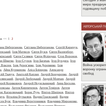
Сегодня 9 мая
мира праздную
годовщину по
АВТОРСЬКИЙ П
ша
<<
1
2
ана Циберганова
,
Cвітлана Циберганова
,
Cергiй Киричук
,
менський
,
Iлля Матвєєв
,
Євген Бузєв
,
Євген Валленберг
,
кінський
,
Євген Селяков
,
Євген Філіндаш
,
Єгор Воронов
,
ан Шматко
,
Ігор Єгупов
,
Ігор Багачак
,
Ігор Бурдига
,
Ігор
Война ускорил
я Власюк
,
Ілля Дерев`янко
,
Ілля Деревянко
,
Ілля
воронку огран
а
,
Айна Курманова
,
Аліса Блінцова
,
Александр
свобод
лiй Ткачук
,
Анатолій Каплан
,
Андрiй Бондаренко
,
Андрiй
олянський
,
Андрій Любецький
,
Андрій Мовчан
,
Андрій
рей Коряковцев
,
Андрей Недзельницкий
,
Анна Брехова
,
омська
,
Артем Кирпиченок
,
Артем Теміров
,
Артем
ис Кагарлицький
,
Борис Рудь
,
Вiктор Шапiнов
,
Віктор
щук
,
Віталіна Буткалюк
,
Вадим Граєвський
,
Вадим
сен Буле
,
Владимир Веретенников
,
Владимир Мироненко
,
рачов
,
Володимир Фрідман
,
Володимир Чемерис
,