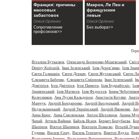
Франция: причины
Макрон, Ле Пен и
массовых
французские
забастовок
левые
Олеся Орленко
Олеся Орленко
Сопротивление
Без выбора>>
профсоюзов>>
Пер
Віталіна Буткалюк
,
Олександр Богаченко-Мішевський
,
Cвiтл
Dmitry Kolesnik
,
Iван Зеленський
,
Iлля Дерев`янко
,
Iлля Зна
Євген Голишкін
,
Євген Деркач
,
Євген Жутовський
,
Євген Ла
Єлизавета Бабенко
,
Єлизавета Смірнова
,
Іван Зеленський
,
Ів
Дімітрієв
,
Ігор Дмітрієв
,
Ігор Панюта
,
Ілля Будрайтскіс
,
Ілл
Знаменський
,
Ілля Матвєєв
,
Ілля Фєдосєєв
,
Ірина Чеботніков
Колесников
,
Ана Лусия Кальдерон
,
Анастасiя Котляр
,
Анато
Манчук
,
Андрій Бондаренко
,
Андрій Бродецький
,
Андрій В
Недзельницький
,
Андрій Український
,
Андрій Яковенко
,
Анд
Анна Брюс
,
Анна Смоленская
,
Антон Шеховцов
,
Арина Мур
Чапай
,
Аттила Вайнаи
,
Байэль Исаев
,
Бермет Борубаєва
,
Бор
Шапінов
,
Віктор Шапинов
,
Вікторія Ломаско
,
Віталій Лука
Гудима
,
Василе Єрну
,
Василь Терещук
,
Виктор Ядуха
,
Вин
Володимир Іщенко
,
Володимир Веретенніков
,
Володимир Г