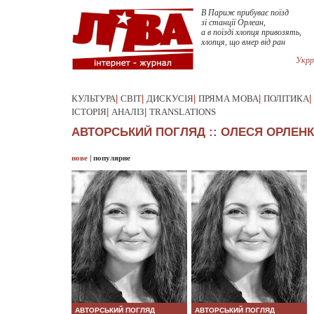
В Париж прибуває поїзд
зі станції Орлеан,
а в поїзді хлопця привозять,
хлопця, що вмер від ран
Укрр
КУЛЬТУРА
|
СВІТ
|
ДИСКУСІЯ
|
ПРЯМА МОВА
|
ПОЛІТИКА
|
ІСТОРІЯ
|
АНАЛІЗ
|
TRANSLATIONS
АВТОРСЬКИЙ ПОГЛЯД :: ОЛЕСЯ ОРЛЕН
нове
|
популярне
АВТОРСЬКИЙ ПОГЛЯД
АВТОРСЬКИЙ ПОГЛЯД