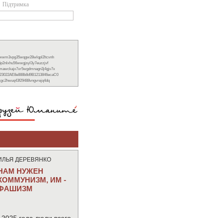
Підтримка
xwwm3vpg35wqgw28wlqpl2ltcvnh
6p2nlxhu56wwgjsyl3y7euzzjvf
nmawckajx7xr5wgdmnagn3j4gjv7x
23022AE8e888b8d9B1213846ecaC0
ckgc2hwuq43f29488vngvrejq4dq
ИЛЬЯ ДЕРЕВЯНКО
НАМ НУЖЕН
КОММУНИЗМ, ИМ -
ФАШИЗМ