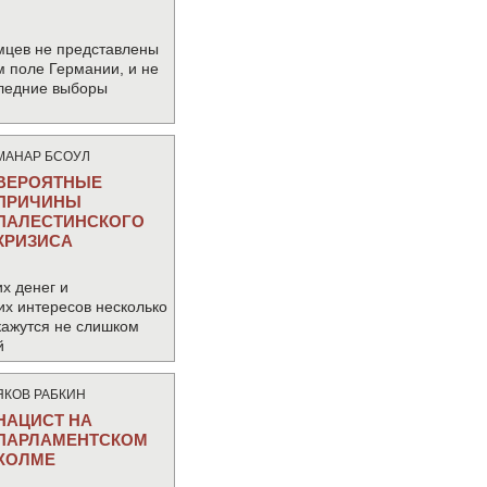
мцев не представлены
м поле Германии, и не
следние выборы
МАНАР БСОУЛ
ВЕРОЯТНЫЕ
ПРИЧИНЫ
ПАЛЕСТИНСКОГО
КРИЗИСА
х денег и
их интересов несколько
кажутся не слишком
й
ЯКОВ РАБКИН
НАЦИСТ НА
ПАРЛАМЕНТСКОМ
ХОЛМЕ