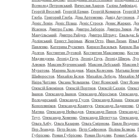
Всеволод Петровський
,
Вячеслав Азаров
,
Галіна Амфіміаді
Георгій Веселий
,
Георгій Ерман
,
Георгій Комаров
,
Георгій
Глоба
,
Григорий Глоба
,
Діна Артеменко
,
Давiд Арутюнов
,
Д
Деніс Левін
,
Деніс Пілаш
,
Деніс Строєв
,
Денис Жарких
,
Де
Исаенок
,
Дмитро Галко
,
Дмитро Заборiн
,
Дмитро Зиков
,
Дм
Мануїльський
,
Дмитро Райдер
,
Дмитро Штраус
,
Евальдас Б
Долінський
,
Ернест Заріньш
,
Женя Отто
,
Иван Лизан
,
Илья 
Павленко
,
Катерина Рускевич
,
Кирилл Васильев
,
Кирило Вас
Долгов
,
Костянтин Луговой
,
Костянтин Максименко
,
Костя
Мядзведзева
,
Леонiд Грук
,
Леонід Грук
,
Леонід Швець
,
Луи
Алюков
,
Максим Курчинський
,
Максим Лебський
,
Максим 
Муратова
,
Марина Холодная
,
Марк Колесник
,
Матьяш Бени
Шафоростов
,
Михайло Бєлов
,
Михайло Лебедь
,
Михайло М
Наіра Чатілян
,
Оксана Челышева
,
Олег Ясинский
,
Олег Ясин
Олексій Блюмінов
,
Олексій Портнов
,
Олексій Сахнін
,
Олекс
Iванов
,
Олександр Іванов
,
Олександр Абросімов
,
Олександр 
Володарський
,
Олександр Гусев
,
Олександр Кінаш
,
Олекса
Конопляніков
,
Олександр Кравчук
,
Олександр Ладиненко
,
О
Матяш
,
Олександр Нефьодов
,
Олександр Панов
,
Олександр 
Теут
,
Олександр Хоменко
,
Олександр Шепетуха
,
Олександр
Ольга Албу
,
Ольга Казарян
,
Ольга Смірнова
,
Павло Вездене
Пер Леандер
,
Петр Белло
,
Петр Сафронов
,
Полiна Бєляєва
,
Губрiєнко
,
Роман Губрієнко
,
Роман Подолян
,
Роман Скиба
,