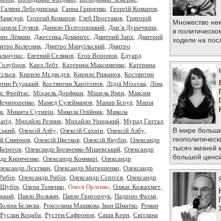
,
Галина Лебединська
,
Ганна Гриценко
,
Георгiй Комаров
,
 Мамедов
,
Георгий Комаров
,
Глеб Простаков
,
Григорій
Множество не
анила Глумов
,
Данило Полторацький
,
Дар`я Душечкіна
,
в политическо
нис Лёвкин
,
Джессика Домингес
,
Дмитрий Зарх
,
Дмитрий
ходили на по
итро Колесник
,
Дмитро Мануїльский
,
Дмитро
альчунас
,
Евгений Селяков
,
Егор Воронов
,
Едуард
Голубцов
,
Карл Лебт
,
Катерина Максименко
,
Катерина
ільєв
,
Кирило Мєдвєдєв
,
Кирило Рижанов
,
Костянтин
нтин Рєуцький
,
Костянтин Харітонов
,
Лідія Міхєєва
,
Ліна
с Фрейтас
,
Міхаель Дорфман
,
Мішель Ямін
,
Максим
Нечипоренко
,
Мамед Сулейманов
,
Манар Бсоул
,
Марія
к
,
Микита Сутирін
,
Микола Олійник
,
Микола
агід
,
Михайло Резник
,
Михайло Урицький
,
Мурад Гаттал
,
В мире больши
ський
,
Олексiй Албу
,
Олексiй Сахнiн
,
Олексій Албу
,
геополитическ
ій Смирнов
,
Олексій Цвєтков
,
Олексій Якубін
,
Олександр
тысяч жизней 
Берегов
,
Олександр Богаченко-Мішевський
,
Олександр
большой цено
ндр Кириченко
,
Олександр Коммарі
,
Олександр
лександр Лехтман
,
Олександр Матюшенко
,
Олександр
Рибiн
,
Олександр Рибін
,
Олександр Сєргєєв
,
Олександр
 Шубін
,
Олена Томенко
,
Олеся Орленко
,
Олжас Кожахмет
,
цький
,
Павло Вольвач
,
Павло Григорчук
,
Падріно Фахмі
,
Поліна Бєляєва
,
Роксолана Машкова, Іван Шматко
,
Роман
Руслан Коцаба
,
Рустем Сафронов
,
Саша Керн
,
Світлана