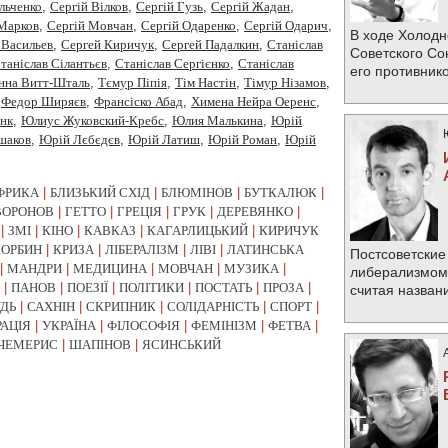
Ільченко
,
Сергій Вілков
,
Сергій Гузь
,
Сергій Жадан
,
 Марков
,
Сергій Мовчан
,
Сергій Одаренко
,
Сергій Одарич
,
В ходе Холодн
 Васильев
,
Сергей Киричук
,
Сергей Падалкин
,
Станiслав
Советского Со
таніслав Сілантьєв
,
Станіслав Сергієнко
,
Станіслав
его противник
нна Витт-Шталь
,
Тємур Піпія
,
Тім Настін
,
Тімур Нізамов
,
,
Федор Ширяєв
,
Франсіско Абад
,
Химена Нейра Оеренс
,
нк
,
Юлиус Жуковский-Кребс
,
Юлия Малькина
,
Юрiй
шаков
,
Юрій Лєбєдєв
,
Юрій Латиш
,
Юрій Роман
,
Юрій
ФРИКА
|
БЛИЗЬКИЙ СХІД
|
БЛЮМІНОВ
|
БУТКАЛЮК
|
ВОРОНОВ
|
ГЕТТО
|
ГРЕЦІЯ
|
ГРУК
|
ДЕРЕВЯНКО
|
|
ЗМІ
|
КІНО
|
КАВКАЗ
|
КАГАРЛИЦЬКИЙ
|
КИРИЧУК
КОРБИН
|
КРИЗА
|
ЛІБЕРАЛІЗМ
|
ЛІВІ
|
ЛАТИНСЬКА
Постсоветские
|
МАНДРИ
|
МЕДИЦИНА
|
МОВЧАН
|
МУЗИКА
|
либерализмом 
|
ПАНОВ
|
ПОЕЗІЇ
|
ПОЛІТИКИ
|
ПОСТАТЬ
|
ПРОЗА
|
считая назван
УДЬ
|
САХНІН
|
СКРИПНИК
|
СОЛІДАРНІСТЬ
|
СПОРТ
|
РАЦІЯ
|
УКРАЇНА
|
ФІЛОСОФІЯ
|
ФЕМІНІЗМ
|
ФЕТВА
|
ЧЕМЕРИС
|
ШАПІНОВ
|
ЯСИНСЬКИЙ