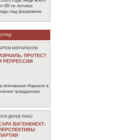
 2025 года люди всего
т 80-ти летнюю
беды над фашизмом.
ОГЛЯД
АРТЕМ КИРПИЧЕНОК
ИЗРАИЛЬ. ПРОТЕСТ
И РЕПРЕССИИ
а втягивания Израиля в
ичения гражданских
IЛЛЯ ДЕРЕВ`ЯНКО
САРА ВАГЕНКНЕХТ:
ПЕРСПЕКТИВЫ
ПАРТИИ