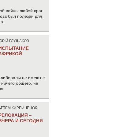
ой войны любой враг
юза был полезен для
ов
ЮРIЙ ГЛУШАКОВ
ИСПЫТАНИЕ
АФРИКОЙ
 либералы не имеют с
ничего общего, не
ия
АРТЕМ КИРПИЧЕНОК
РЕЛОКАЦИЯ –
ВЧЕРА И СЕГОДНЯ