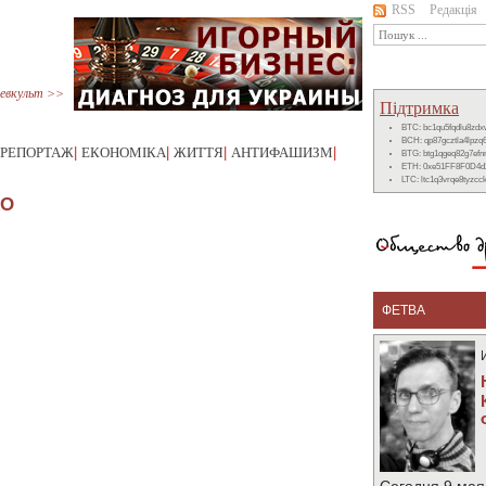
RSS
Редакція
евкульт >>
Підтримка
BTC: bc1qu5fqdlu8zd
BCH: qp87gcztla4lpzq
РЕПОРТАЖ
|
ЕКОНОМІКА
|
ЖИТТЯ
|
АНТИФАШИЗМ
|
BTG: btg1qgeq82g7ef
ETH: 0xe51FF8F0D4d
LTC: ltc1q3vrqe8tyzc
КО
ФЕТВА