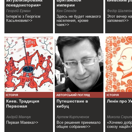
актуализирована
Британской
киевским р
псевдоистория»
империи
Георгій Ерман
Кен Оленде
Федір Шаляпін
Інтерв’ю з Георгієм
Здесь не будет никакого
Этот вечер н
Касьяновим>>
населения, кроме
запомнил>>
чаек>>
ІСТОРІЯ
АВТОРСЬКИЙ ПОГЛЯД
ІСТОРІЯ
Киев. Традиция
Путешествие в
Ленін про У
Первомая
кибуц
Андрій Манчук
Артем Кирпиченок
Микола Скрип
Первая Маевка>>
Все решения принимало
«Хочемо добр
общее собрание>>
союзу націй»