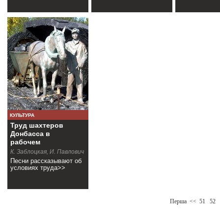
КУЛЬТУРА
Труд шахтеров
Донбасса в
рабочем
фольклоре
К. Заблоцкая, И. Павлович
Песни рассказывают об
условиях труда>>
Перша
<<
51
52