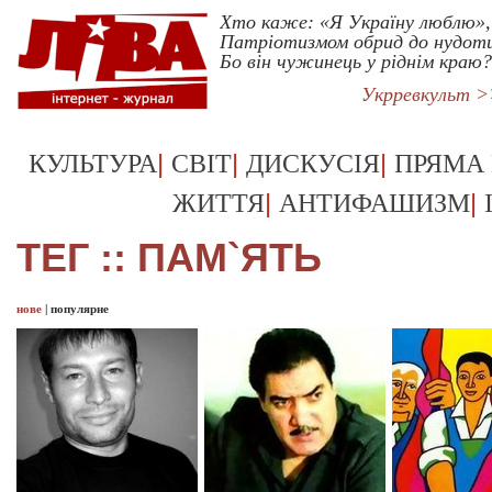
Хто каже: «Я Україну люблю»,
Патріотизмом обрид до нудот
Бо він чужинець у ріднім краю?
Укрревкульт >
|
|
|
КУЛЬТУРА
СВІТ
ДИСКУСІЯ
ПРЯМА
|
|
ЖИТТЯ
АНТИФАШИЗМ
ТЕГ :: ПАМ`ЯТЬ
нове
|
популярне