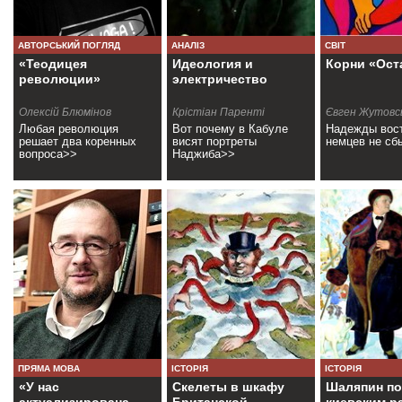
АВТОРСЬКИЙ ПОГЛЯД
АНАЛІЗ
СВІТ
«Теодицея
Идеология и
Корни «Ост
революции»
электричество
Олексій Блюмінов
Крістіан Паренті
Євген Жутовс
Любая революция
Вот почему в Кабуле
Надежды вос
решает два коренных
висят портреты
немцев не сб
вопроса>>
Наджиба>>
ПРЯМА МОВА
ІСТОРІЯ
ІСТОРІЯ
«У нас
Скелеты в шкафу
Шаляпин по