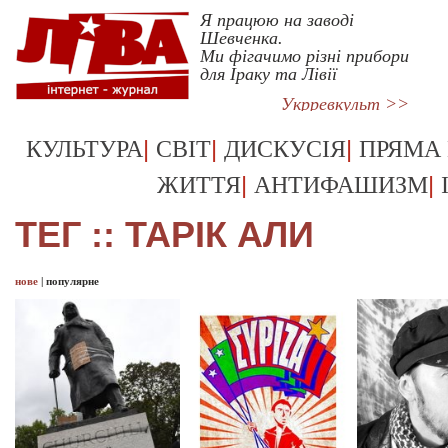
Я працюю на заводі
Шевченка.
Ми фігачимо різні прибори
для Іраку та Лівії
Укрревкульт >>
|
|
|
КУЛЬТУРА
СВІТ
ДИСКУСІЯ
ПРЯМА
|
|
ЖИТТЯ
АНТИФАШИЗМ
ТЕГ :: ТАРІК АЛИ
нове
|
популярне