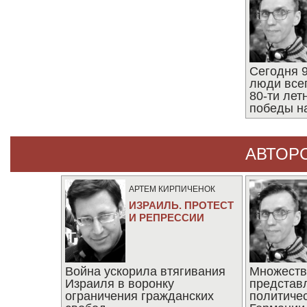
Сегодня 9
люди все
80-ти ле
победы н
АВТОР
АРТЕМ КИРПИЧЕНОК
ИЗРАИЛЬ. ПРОТЕСТ
И РЕПРЕССИИ
Война ускорила втягивания
Множеств
Израиля в воронку
представ
ограничения гражданских
политиче