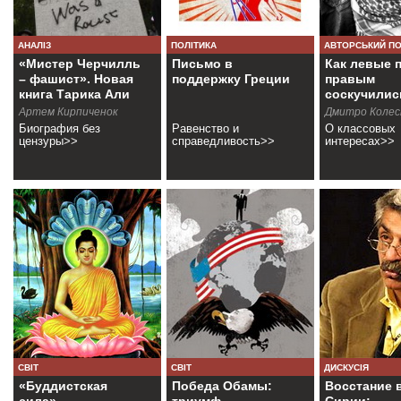
АНАЛІЗ
ПОЛІТИКА
АВТОРСЬКИЙ П
«Мистер Черчилль
Письмо в
Как левые 
– фашист». Новая
поддержку Греции
правым
книга Тарика Али
соскучилис
Артем Кирпиченок
Дмитро Колес
Биография без
Равенство и
О классовых
цензуры>>
справедливость>>
интересах>>
СВІТ
СВІТ
ДИСКУСІЯ
«Буддистская
Победа Обамы:
Восстание 