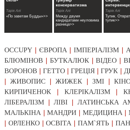
сила»
триумф
Сирии:
консерватизма
интервенци
переговор
Тарік Алі
Тарік Алі
Тарік Алі
«По заветам Будды»>>
Между двумя
Тупик. Отвра
кандидатами неуловима
тупик>>
разница>>
|
|
|
OCCUPY
ЄВРОПА
ІМПЕРІАЛІЗМ
А
|
|
|
БЛЮМІНОВ
БУТКАЛЮК
ВІДЕО
В
|
|
|
|
ВОРОНОВ
ГЕТТО
ГРЕЦІЯ
ГРУК
Д
|
|
|
|
ЖИВОПИС
ЖИЖЕК
ЗМІ
КІН
|
|
КИРПИЧЕНОК
КЛЕРІКАЛІЗМ
К
|
|
ЛІБЕРАЛІЗМ
ЛІВІ
ЛАТИНСЬКА А
|
|
|
МАЛЬКІНА
МАНДРИ
МЕДИЦИНА
|
|
|
|
ОРЛЕНКО
ОСВІТА
ПАМ`ЯТЬ
ПА