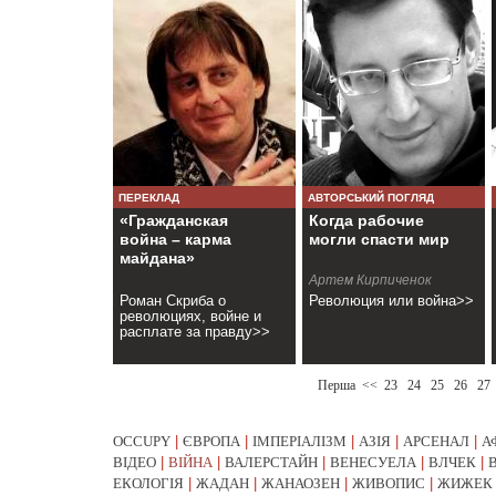
ПЕРЕКЛАД
АВТОРСЬКИЙ ПОГЛЯД
«Гражданская
Когда рабочие
война – карма
могли спасти мир
майдана»
Артем Кирпиченок
Роман Скриба о
Революция или война>>
революциях, войне и
расплате за правду>>
Перша
<<
23
24
25
26
27
OCCUPY
|
ЄВРОПА
|
ІМПЕРІАЛІЗМ
|
АЗІЯ
|
АРСЕНАЛ
|
А
ВІДЕО
|
ВІЙНА
|
ВАЛЕРСТАЙН
|
ВЕНЕСУЕЛА
|
ВЛЧЕК
|
ЕКОЛОГІЯ
|
ЖАДАН
|
ЖАНАОЗЕН
|
ЖИВОПИС
|
ЖИЖЕК