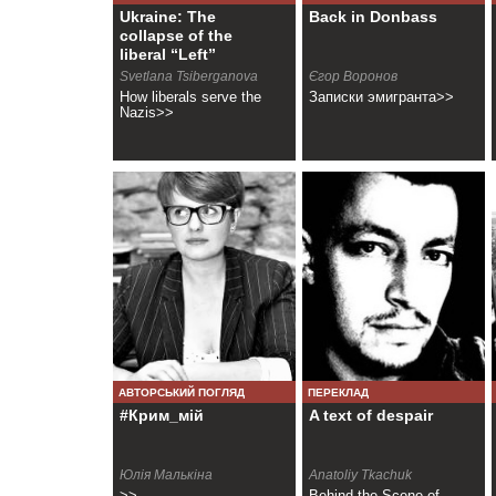
Ukraine: The
Back in Donbass
collapse of the
liberal “Left”
Svetlana Tsiberganova
Єгор Воронов
How liberals serve the
Записки эмигранта>>
Nazis>>
АВТОРСЬКИЙ ПОГЛЯД
ПЕРЕКЛАД
#Крим_мій
A text of despair
Юлія Малькіна
Anatoliy Tkachuk
>>
Behind the Scene of