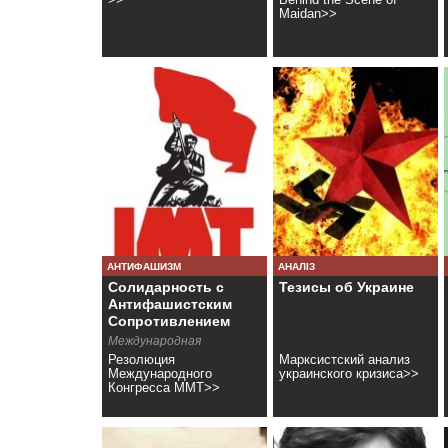
Maidan>>
АНТИФАШИЗМ
АНАЛІЗ
Солидарность с
Тезисы об Украине
Антифашистским
Сопротивлением
Украины
Международная
Марксистская Тенденция
Резолюция
Марксистский анализ
Международного
украинского кризиса>>
Конгресса ММТ>>