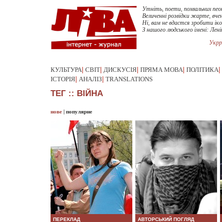
Утніть, поети, похвальних пеон
Величенні розвідки жарте, вчен
Ні, вам не вдастся зробити ік
З нашого людського імені: Лені
Укрр
КУЛЬТУРА
|
СВІТ
|
ДИСКУСІЯ
|
ПРЯМА МОВА
|
ПОЛІТИКА
|
ІСТОРІЯ
|
АНАЛІЗ
|
TRANSLATIONS
ТЕГ :: ВІЙНА
нове
|
популярне
ПЕРЕКЛАД
АВТОРСЬКИЙ ПОГЛЯД