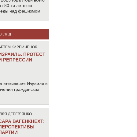
 2025 года люди всего
т 80-ти летнюю
беды над фашизмом.
ОГЛЯД
АРТЕМ КИРПИЧЕНОК
ИЗРАИЛЬ. ПРОТЕСТ
И РЕПРЕССИИ
а втягивания Израиля в
ичения гражданских
IЛЛЯ ДЕРЕВ`ЯНКО
САРА ВАГЕНКНЕХТ:
ПЕРСПЕКТИВЫ
ПАРТИИ