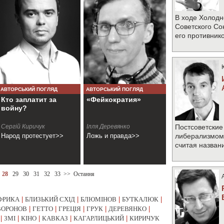
В ходе Холодн
Советского Со
его противник
АВТОРСЬКИЙ ПОГЛЯД
АВТОРСЬКИЙ ПОГЛЯД
Кто заплатит за
«Фейкократия»
войну?
Сергій Киричук
Ілля Деревянко
Постсоветские
Народ протестует>>
Ложь и правда>>
либерализмом 
считая назван
28
29
30
31
32
33
>>
Остання
ФРИКА
|
БЛИЗЬКИЙ СХІД
|
БЛЮМІНОВ
|
БУТКАЛЮК
|
ВОРОНОВ
|
ГЕТТО
|
ГРЕЦІЯ
|
ГРУК
|
ДЕРЕВЯНКО
|
|
ЗМІ
|
КІНО
|
КАВКАЗ
|
КАГАРЛИЦЬКИЙ
|
КИРИЧУК