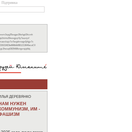
Підтримка
xwwm3vpg35wqgw28wlqpl2ltcvnh
6p2nlxhu56wwgjsyl3y7euzzjvf
nmawckajx7xr5wgdmnagn3j4gjv7x
23022AE8e888b8d9B1213846ecaC0
ckgc2hwuq43f29488vngvrejq4dq
ИЛЬЯ ДЕРЕВЯНКО
НАМ НУЖЕН
КОММУНИЗМ, ИМ -
ФАШИЗМ