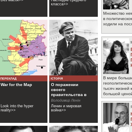
класса>>
Множество не
в политическо
ходили на по
В мире больши
ПЕРЕКЛАД
ІСТОРІЯ
геополитическ
War for the Map
О поражении
тысяч жизней 
своего
большой цено
правительства в
империалистической
Володимир Ленін
войне
Look into the hyper
Ленин и мировая
reality>>
война>>