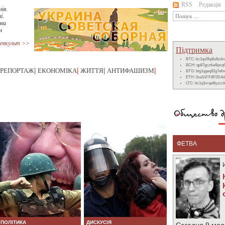
RSS
Редакція
ів.
і.
они
н
евкульт >>
Підтримка
BTC: bc1qu5fqdlu8zd
BCH: qp87gcztla4lpzq
РЕПОРТАЖ
|
ЕКОНОМІКА
|
ЖИТТЯ
|
АНТИФАШИЗМ
|
BTG: btg1qgeq82g7ef
ETH: 0xe51FF8F0D4d
LTC: ltc1q3vrqe8tyzc
ФЕТВА
ПОЛІТИКА
ДИСКУСІЯ