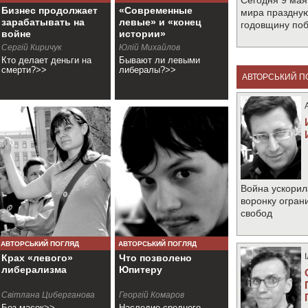
Сегодня 9 мая
Бизнес продолжает
«Cовременные
мира праздную
зарабатывать на
левые» и «конец
годовщину по
войне
истории»
Сергій Киричук
Юлій Михайлов
Кто делает деньги на
Бывают ли левыми
смерти?>>
либералы?>>
АВТОРСЬКИЙ П
Война ускорил
воронку огран
свобод
АВТОРСЬКИЙ ПОГЛЯД
АВТОРСЬКИЙ ПОГЛЯД
Крах «левого»
Что позволено
либерализма
Юпитеру
Cвітлана Циберганова
Георгій Комаров
Без масок>>
Наследие среднего