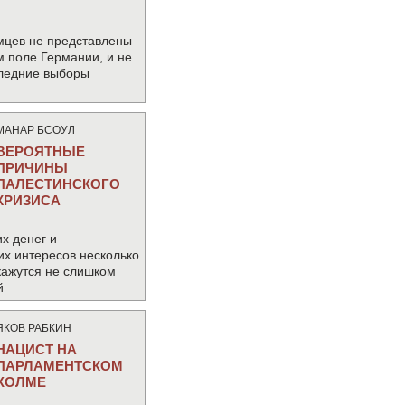
мцев не представлены
м поле Германии, и не
следние выборы
МАНАР БСОУЛ
ВЕРОЯТНЫЕ
ПРИЧИНЫ
ПАЛЕСТИНСКОГО
КРИЗИСА
х денег и
их интересов несколько
кажутся не слишком
й
ЯКОВ РАБКИН
НАЦИСТ НА
ПАРЛАМЕНТСКОМ
ХОЛМЕ