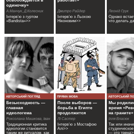
освобождается в
работает»
одиночку»
А.Манчук, Д.Колесник
Дмитро Райдер
Леонід Грук
Інтерв’ю з гуртом
Інтерв’ю з Льохою
Однако встае
«Bandista»>>
Ніконовим>>
что делать д
АВТОРСЬКИЙ ПОГЛЯД
ПРЯМА МОВА
АВТОРСЬКИЙ П
Безысходность —
После выборов —
Мы родили
главная
борьба в Египте
время «Ре
идеологема
продолжится
на граните»
Роксолана Машкова, Іван
Лі Састер
Ілля Власюк
Шматко
Традиционная критика
Інтерв’ю з Мостафою
Так или иначе
идеологии становится
Алі>>
студенческое
таким же ритуалом, как
— это тренд>