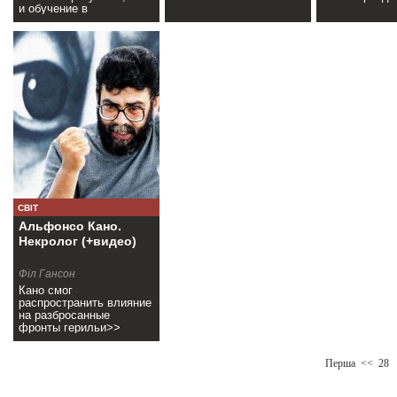
и обучение в
университете или
выборы>>
СВІТ
Альфонсо Кано.
Некролог (+видео)
Філ Гансон
Кано смог
распространить влияние
на разбросанные
фронты герильи>>
Перша
<<
28