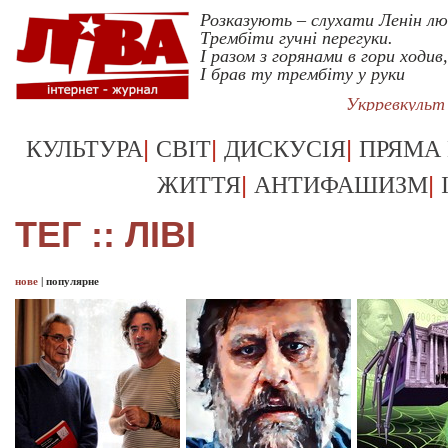
Розказують – слухати Ленін л
Трембіти гучні перегуки.
І разом з горянами в гори ходив,
І брав ту трембіту у руки
Укрревкульт
|
|
|
КУЛЬТУРА
СВІТ
ДИСКУСІЯ
ПРЯМА
|
|
ЖИТТЯ
АНТИФАШИЗМ
ТЕГ :: ЛІВІ
нове
|
популярне