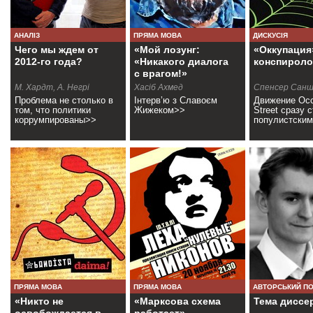
АНАЛІЗ
ПРЯМА МОВА
ДИСКУСІЯ
Чего мы ждем от
«Мой лозунг:
«Оккупация
2012-го года?
«Никакого диалога
конспироло
с врагом!»
М. Хардт, А. Негрі
Хасіб Ахмед
Спенсер Сан
Проблема не столько в
Інтерв’ю з Славоєм
Движение Occ
том, что политики
Жижеком>>
Street сразу 
коррумпированы>>
популистски
ПРЯМА МОВА
ПРЯМА МОВА
АВТОРСЬКИЙ П
«Никто не
«Марксова схема
Тема диссе