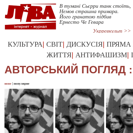
В тумані Сьєрри танк стоїть,
Немов страшна примара.
Його гранатою підбив
Ернесто Че Гевара
Укрревкульт >>
|
|
|
КУЛЬТУРА
СВІТ
ДИСКУСІЯ
ПРЯМА
|
|
ЖИТТЯ
АНТИФАШИЗМ
АВТОРСЬКИЙ ПОГЛЯД :
нове
|
популярне