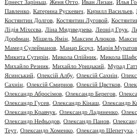
Ернест Заріньш
,
Женя Отто
,
Иван Лизан
,
Илья Г
Павленко
,
Катерина Рускевич
,
Кирилл Васильев
,
Костянтин Долгов
,
Костянтин Луговой
,
Костянти
Лідія Міхєєва
,
Ліна Мядзведзева
,
Леонiд Грук
,
Л
Дорфман
,
Мішель Ямін
,
Максим Алюков
,
Макси
Мамед Сулейманов
,
Манар Бсоул
,
Марія Муратов
Микита Сутирін
,
Микола Олійник
,
Микола Шафо
Михайло Резник
,
Михайло Урицький
,
Мурад Гат
Ясинський
,
Олексiй Албу
,
Олексiй Сахнiн
,
Олекс
Сахнін
,
Олексій Смирнов
,
Олексій Цвєтков
,
Олек
Олександр Абросімов
,
Олександр Берегов
,
Олекс
Олександр Гусев
,
Олександр Кінаш
,
Олександр К
Олександр Кравчук
,
Олександр Ладиненко
,
Олекс
Олександр Нефьодов
,
Олександр Панов
,
Олександ
Теут
,
Олександр Хоменко
,
Олександр Шепетуха
,