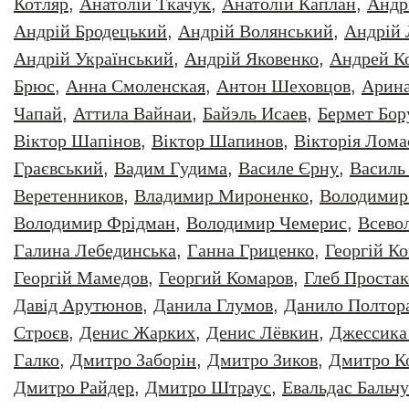
Котляр
,
Анатолiй Ткачук
,
Анатолій Каплан
,
Андр
Андрій Бродецький
,
Андрій Волянський
,
Андрій
Андрій Український
,
Андрій Яковенко
,
Андрей К
Брюс
,
Анна Смоленская
,
Антон Шеховцов
,
Арин
Чапай
,
Аттила Вайнаи
,
Байэль Исаев
,
Бермет Бор
Віктор Шапінов
,
Віктор Шапинов
,
Вікторія Лома
Граєвський
,
Вадим Гудима
,
Василе Єрну
,
Василь
Веретенников
,
Владимир Мироненко
,
Володимир
Володимир Фрідман
,
Володимир Чемерис
,
Всево
Галина Лебединська
,
Ганна Гриценко
,
Георгiй К
Георгій Мамедов
,
Георгий Комаров
,
Глеб Простак
Давiд Арутюнов
,
Данила Глумов
,
Данило Полтор
Строєв
,
Денис Жарких
,
Денис Лёвкин
,
Джессика
Галко
,
Дмитро Заборiн
,
Дмитро Зиков
,
Дмитро К
Дмитро Райдер
,
Дмитро Штраус
,
Евальдас Бальч