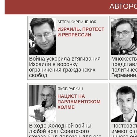
АВТОР
АРТЕМ КИРПИЧЕНОК
ИЗРАИЛЬ. ПРОТЕСТ
И РЕПРЕССИИ
Война ускорила втягивания
Множеств
Израиля в воронку
представ
ограничения гражданских
политиче
свобод
Германии,
последни
ЯКОВ РАБКИН
НАЦИСТ НА
ПАРЛАМЕНТСКОМ
ХОЛМЕ
В ходе Холодной войны
Постсове
любой враг Советского
имеют с 
Союза был полезен для его
ничего об