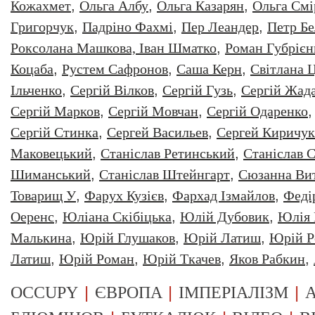
Кожахмет
,
Ольга Албу
,
Ольга Казарян
,
Ольга Смі
Григорчук
,
Падріно Фахмі
,
Пер Леандер
,
Петр Бе
Роксолана Машкова, Іван Шматко
,
Роман Губрiєн
Коцаба
,
Рустем Сафронов
,
Саша Керн
,
Світлана 
Ільченко
,
Сергій Вілков
,
Сергій Гузь
,
Сергій Жад
Сергій Марков
,
Сергій Мовчан
,
Сергій Одаренко
Сергій Стинка
,
Сергей Васильев
,
Сергей Киричук
Маковецький
,
Станіслав Ретинський
,
Станіслав С
Шиманський
,
Станіслав Штейнгарт
,
Сюзанна Ви
Товарищ У
,
Фарух Кузієв
,
Фархад Ізмайлов
,
Феді
Оеренс
,
Юліана Скібіцька
,
Юлій Дубовик
,
Юлія 
Малькина
,
Юрiй Глушаков
,
Юрiй Латиш
,
Юрiй Р
Латиш
,
Юрій Роман
,
Юрій Ткачев
,
Яков Рабкин
,
|
|
|
OCCUPY
ЄВРОПА
ІМПЕРІАЛІЗМ
А