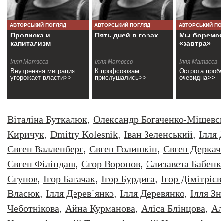
АВТОРСЬКИЙ ПОГЛЯД
АВТОРСЬКИЙ ПОГЛЯД
АВТОРСЬКИЙ П
Прописка и
Пять дней в горах
Мы боремся
капитализм
«завтра»
Ілля Матвєєв
Ілля Матвєєв
Ілля Матвєєв
Внутренняя миграция
К профсоюзам
Острота про
угорожает власти>>
прислушались>>
очевидна>>
Віталіна Буткалюк
,
Олександр Богаченко-Мішевс
Киричук
,
Dmitry Kolesnik
,
Iван Зеленський
,
Iлля
Євген Валленберг
,
Євген Голишкін
,
Євген Деркач
Євген Філіндаш
,
Єгор Воронов
,
Єлизавета Бабенк
Єгупов
,
Ігор Багачак
,
Ігор Бурдига
,
Ігор Дімітрієв
Власюк
,
Ілля Дерев`янко
,
Ілля Деревянко
,
Ілля З
Чеботнікова
,
Айна Курманова
,
Аліса Блінцова
,
Ал