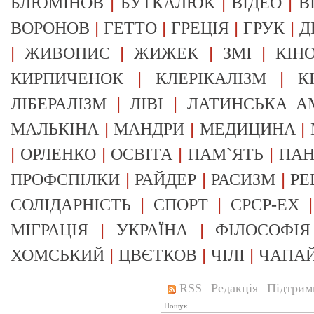
|
|
|
БЛЮМІНОВ
БУТКАЛЮК
ВІДЕО
В
|
|
|
|
ВОРОНОВ
ГЕТТО
ГРЕЦІЯ
ГРУК
Д
|
|
|
|
ЖИВОПИС
ЖИЖЕК
ЗМІ
КІН
|
|
КИРПИЧЕНОК
КЛЕРІКАЛІЗМ
К
|
|
ЛІБЕРАЛІЗМ
ЛІВІ
ЛАТИНСЬКА А
|
|
|
МАЛЬКІНА
МАНДРИ
МЕДИЦИНА
|
|
|
|
ОРЛЕНКО
ОСВІТА
ПАМ`ЯТЬ
ПА
|
|
|
ПРОФСПІЛКИ
РАЙДЕР
РАСИЗМ
РЕ
|
|
СОЛІДАРНІСТЬ
СПОРТ
СРСР-EX
|
|
МІГРАЦІЯ
УКРАЇНА
ФІЛОСОФІЯ
|
|
|
ХОМСЬКИЙ
ЦВЄТКОВ
ЧІЛІ
ЧАПА
RSS
Редакція
Підтрим