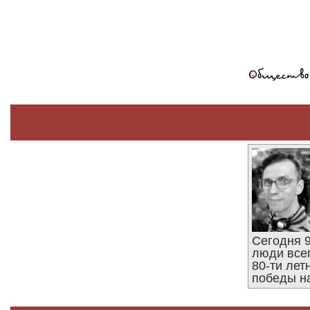
Сегодня 9
люди все
80-ти ле
победы н