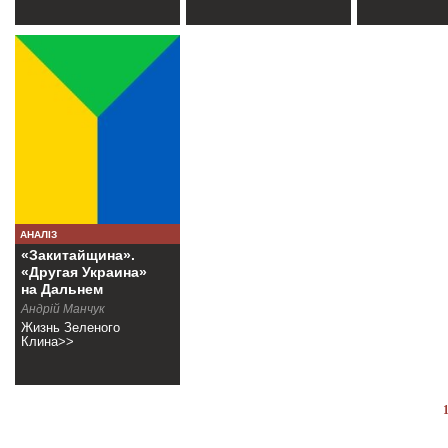
АНАЛІЗ
«Закитайщина».
«Другая Украина»
на Дальнем
Востоке
Андрій Манчук
Жизнь Зеленого
Клина>>