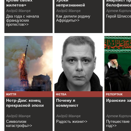
кроме своих
Уроки
анархист п
жилетов»
непризнанной
белофинно
республики
Андрій Манчук
Андрій Манчук
Артем Кирпич
Два года с начала
Как делили родину
Герой Шлисс
французских
Афродиты>>
протестов>>
ЖИТТЯ
ФЕТВА
РЕПОРТАЖ
Нотр-Дам: конец
Почему я
Иранские з
прекрасной эпохи
коммунист
Андрій Манчук
Андрій Манчук
Артем Кирпич
Символизм
Радость жизни>>
Путешествие 
катастрофы>>
год>>