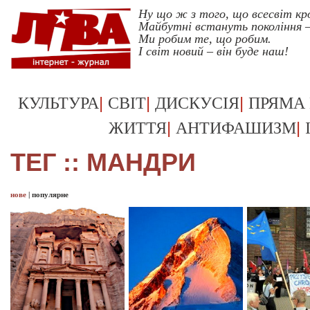
Ну що ж з того, що всесвіт кр
Майбутні встануть покоління –
Ми робим те, що робим.
І світ новий – він буде наш!
|
|
|
КУЛЬТУРА
СВІТ
ДИСКУСІЯ
ПРЯМА
|
|
ЖИТТЯ
АНТИФАШИЗМ
ТЕГ :: МАНДРИ
нове
|
популярне