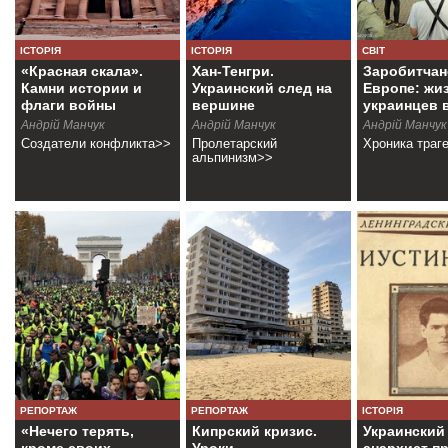
ІСТОРІЯ
ІСТОРІЯ
СВІТ
«Красная скала».
Хан-Тенгри.
Заробитчан
Камни истории и
Украинский след на
Европе: жи
флаги войны
вершине
украинцев 
Андрій Манчук
Андрiй Манчук
Андрiй Манчук
Создатели конфликта>>
Пролетарский
Хроника траг
альпинизм>>
РЕПОРТАЖ
РЕПОРТАЖ
ІСТОРІЯ
«Нечего терять,
Кипрский кризис.
Украинский