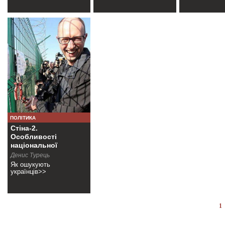
ПОЛІТИКА
Стіна-2.
Особливості
національної
корупції
Денис Турець
Як ошукують
українців>>
1