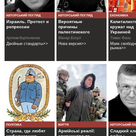
АВТОРСЬКИЙ ПОГЛЯД
АВТОРСЬКИЙ ПОГЛЯД
ЕКОНОМІКА
Израиль. Протест и
Вероятные
Капиталис
репрессии
причины
кружат над
палестинского
Украиной
кризиса
Артем Кирпиченок
Манар Бсоул
Томас Фази
Двойные стандарты>>
Нова версия>>
Маяк свободн
рынка>>
ПОЛІТИКА
ЖИТТЯ
АВТОРСЬКИЙ П
Страна, где любят
Армійські реалії:
Сладкий хл