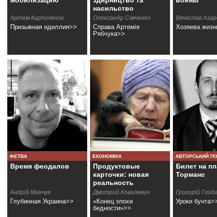
мобилизацию
здирництво та
войны
насильство
Артем Кирпиченок
Олександр Сімченко
Вячеслав Азар
Призывная идиллия>>
Справа Артемія
Хозяева жизн
Рябчука>>
ФЕТВА
ЕКОНОМІКА
АВТОРСЬКИЙ П
Время феодалов
Продуктовые
Билет на пл
карточки: новая
Торманс
реальность
Андрiй Манчук
Дмитрий Ковалевич
Григорій Глоб
Глубинная Украина>>
«Конец эпохи
Уроки бунта>
бедности»>>