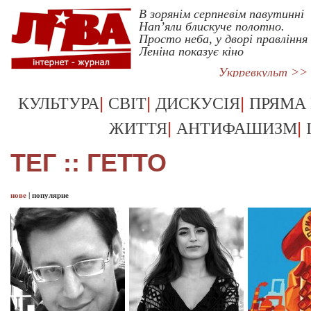
В зорянім серпневім павутинні
Нап’яли блискуче полотно.
Просто неба, у дворі правління
Леніна показує кіно
Укрревкульт >>
|
|
|
КУЛЬТУРА
СВІТ
ДИСКУСІЯ
ПРЯМА
|
|
ЖИТТЯ
АНТИФАШИЗМ
ТЕГ :: ГЕТТО
нове
|
популярне