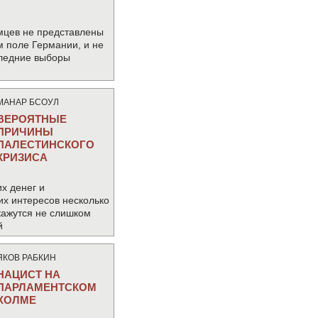
мцев не представлены
м поле Германии, и не
следние выборы
МАНАР БСОУЛ
ВЕРОЯТНЫЕ
ПРИЧИНЫ
ПАЛЕСТИНСКОГО
КРИЗИСА
х денег и
их интересов несколько
кажутся не слишком
й
ЯКОВ РАБКИН
НАЦИСТ НА
ПАРЛАМЕНТСКОМ
ХОЛМЕ