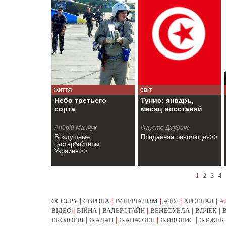
ЖИТТЯ
СВІТ
Небо третьего
Тунис: январь,
сорта
месяц восстаний
Андрiй Манчук
Фаусто Джудиче
Воздушные
Преданная революция>>
гастарбайтеры
Украины>>
1
2
3
4
OCCUPY
|
ЄВРОПА
|
ІМПЕРІАЛІЗМ
|
АЗІЯ
|
АРСЕНАЛ
|
А
ВІДЕО
|
ВІЙНА
|
ВАЛЕРСТАЙН
|
ВЕНЕСУЕЛА
|
ВЛЧЕК
|
ЕКОЛОГІЯ
|
ЖАДАН
|
ЖАНАОЗЕН
|
ЖИВОПИС
|
ЖИЖЕК