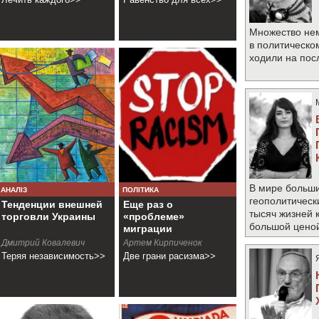
Множество не
в политическо
ходили на по
В мире больши
АНАЛІЗ
ПОЛІТИКА
геополитическ
Тенденции внешней
Еще раз о
тысяч жизней 
торговли Украины
«проблеме»
большой цено
миграции
Дмитрий Ковалевич
Артем Кирпиченок
Теряя независимость>>
Две грани расизма>>