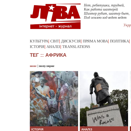
Нет, ребятушки, трудней,
Как работа шахтерей
Шахтер рубит, шахтер бьет,
Под землею ход ведет ведет
Укрр
КУЛЬТУРА
|
СВІТ
|
ДИСКУСІЯ
|
ПРЯМА МОВА
|
ПОЛІТИКА
|
ІСТОРІЯ
|
АНАЛІЗ
|
TRANSLATIONS
ТЕГ :: АФРИКА
нове
|
популярне
ІСТОРІЯ
АНАЛІЗ