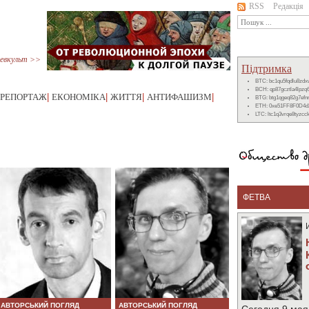
RSS
Редакція
евкульт >>
Підтримка
BTC: bc1qu5fqdlu8zd
BCH: qp87gcztla4lpzq
РЕПОРТАЖ
|
ЕКОНОМІКА
|
ЖИТТЯ
|
АНТИФАШИЗМ
|
BTG: btg1qgeq82g7ef
ETH: 0xe51FF8F0D4d
LTC: ltc1q3vrqe8tyzc
ФЕТВА
АВТОРСЬКИЙ ПОГЛЯД
АВТОРСЬКИЙ ПОГЛЯД