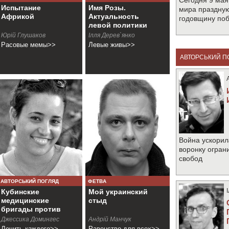
Сегодня 9 мая
Испытание
Имя Розы.
мира праздную
Африкой
Актуальность
годовщину по
левой политики
Юрiй Глушаков
Ілля Дерев`янко
Расовые мемы>>
Левые живы>>
АВТОРСЬКИЙ П
Война ускорил
воронку огран
свобод
АВТОРСЬКИЙ ПОГЛЯД
ФЕТВА
Кубинские
Мой украинский
медицинские
стыд
бригады против
COVID-19
Джессика Домингес
Андрій Манчук
Лечить каждого>>
Равенство для всех>>