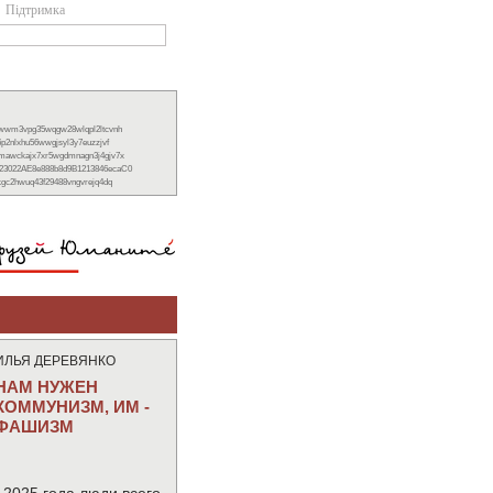
Підтримка
xwwm3vpg35wqgw28wlqpl2ltcvnh
6p2nlxhu56wwgjsyl3y7euzzjvf
nmawckajx7xr5wgdmnagn3j4gjv7x
23022AE8e888b8d9B1213846ecaC0
ckgc2hwuq43f29488vngvrejq4dq
ИЛЬЯ ДЕРЕВЯНКО
НАМ НУЖЕН
КОММУНИЗМ, ИМ -
ФАШИЗМ