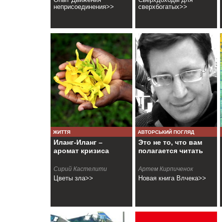
неприсоединения>>
сверхбогатых>>
ЖИТТЯ
АВТОРСЬКИЙ ПОГЛЯД
Иланг-Иланг –
Это не то, что вам
аромат кризиса
полагается читать
Сирий Кастелити
Артем Кирпиченок
Цветы зла>>
Новая книга Влчека>>