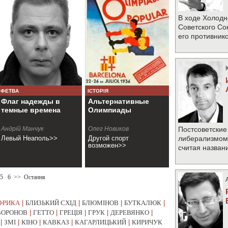
В ходе Холодн
Советского Со
его противник
ФЕТВА
ІСТОРІЯ
Флаг надежды в
Альтернативные
темные времена
Олимпиады
Андрій Манчук
Олег Новиков
Постсоветские
Левый Неаполь>>
Другой спорт
либерализмом 
возможен>>
считая назван
5
6
>>
Остання
ФРИКА
|
БЛИЗЬКИЙ СХІД
|
БЛЮМІНОВ
|
БУТКАЛЮК
|
ВОРОНОВ
|
ГЕТТО
|
ГРЕЦІЯ
|
ГРУК
|
ДЕРЕВЯНКО
|
|
ЗМІ
|
КІНО
|
КАВКАЗ
|
КАГАРЛИЦЬКИЙ
|
КИРИЧУК