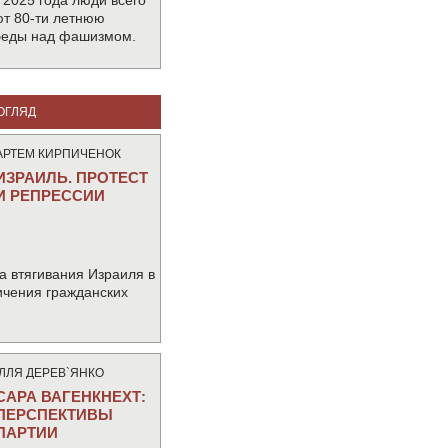
 2025 года люди всего
т 80-ти летнюю
беды над фашизмом.
ОГЛЯД
АРТЕМ КИРПИЧЕНОК
ИЗРАИЛЬ. ПРОТЕСТ
И РЕПРЕССИИ
а втягивания Израиля в
ичения гражданских
IЛЛЯ ДЕРЕВ`ЯНКО
САРА ВАГЕНКНЕХТ:
ПЕРСПЕКТИВЫ
ПАРТИИ