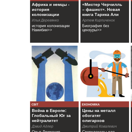
Африка и немцы -
«Мистер Черчилль
история
– фашист». Новая
колонизации
книга Тарика Али
Намибии
Илья Деревянко
Артем Кирпиченок
история колонизации
Биография без
Намибии>>
цензуры>>
СВІТ
ЕКОНОМІКА
Война в Европе:
Цены на металл
Глобальный Юг за
обогатят
нейтралитет
олигархов
Дэвид Адлер
Дмитрий Ковалевич
Опыт Движения
Сверхдоходы для