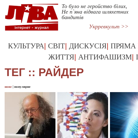
То було не геройство білих,
Не п`яна відвага шляхетних
бандитів
Укрревкульт >>
|
|
|
КУЛЬТУРА
СВІТ
ДИСКУСІЯ
ПРЯМА
|
|
ЖИТТЯ
АНТИФАШИЗМ
ТЕГ :: РАЙДЕР
нове
|
популярне