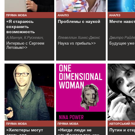
ПРЯМА МОВА
АНАЛІЗ
АНАЛІЗ
«Я стараюсь
Проблемы с наукой
Мечте навс
сохранить
возможность
диалога»
А.Манчук, К.Рускевич,
Ллевеллин Хинкс-Джонс
Дмитро Райд
Д.Райдер, И.Знаменский
Интервью с Сергеем
Наука vs прибыль>>
Будущее уже
Летовым>>
ПРЯМА МОВА
ПРЯМА МОВА
АВТОРСЬКИЙ П
«Хипстеры могут
«Нигде люди не
Путин и сте