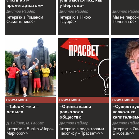
стать арт-
улыбаются так, как
пролетариатом»
у Вертова»
(+видео)
Дмитро Райдер
Дмитро Райдер
Дмитро Райд
Інтерв'ю з Романом
Інтерв’ю з Ніною
Мы не персо
Осьмінкіним>>
Пауер>>
Пелевина>>
ПРЯМА МОВА
ПРЯМА МОВА
ПРЯМА МОВА
«Talco»: «мы –
«Оценка казни
«Существуе
левые»
расколола
несколько
общество
капитализм
Беларуси»
Д. Райдер, М. Габбас
Дмитро Райдер
Дмитро Райд
Інтерв’ю з Енріко «Чоро»
Інтерв’ю з редакторами
Інтерв’ю з О
Марчоро>>
часопису «Прасвет»>>
Бікбовим>>