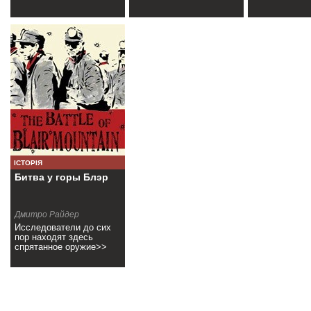
ІСТОРІЯ
Битва у горы Блэр
Дмитро Райдер
Исследователи до сих
пор находят здесь
спрятанное оружие>>