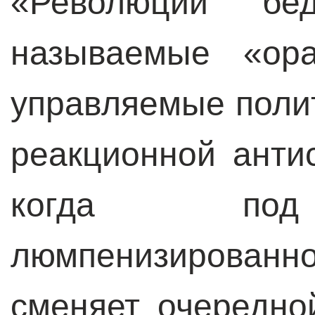
«Революции б
называемые «ора
управляемые поли
реакционной анти
когда под 
люмпенизированн
сменяет очередно