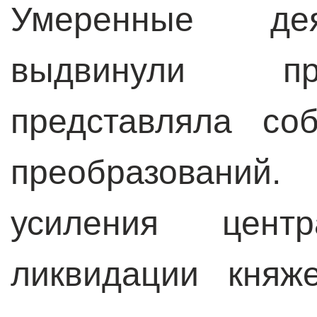
Умеренные де
выдвинули пр
представляла со
преобразовани
усиления цент
ликвидации княж