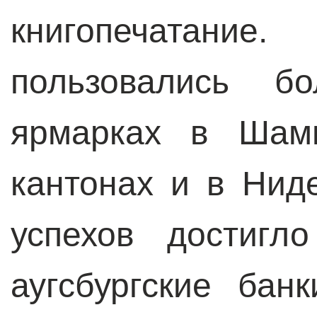
книгопечатание
пользовались б
ярмарках в Шамп
кантонах и в Нид
успехов достигл
аугсбургские бан