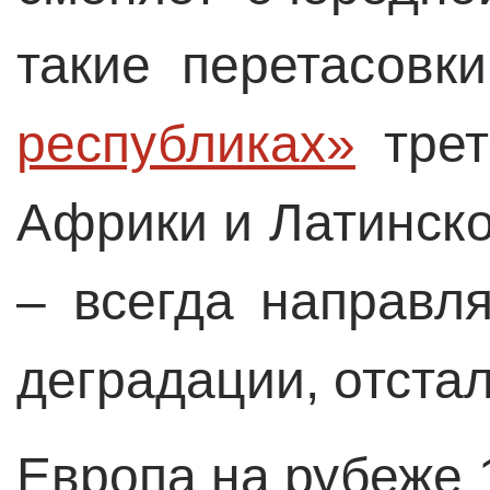
такие перетасовк
республиках»
трет
Африки и Латинск
– всегда направл
деградации, отстал
Европа на рубеже 