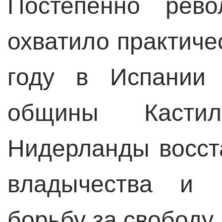
Постепенно рево
охватило практиче
году в Испании 
общины Касти
Нидерланды восст
владычества и 
борьбу за свободу