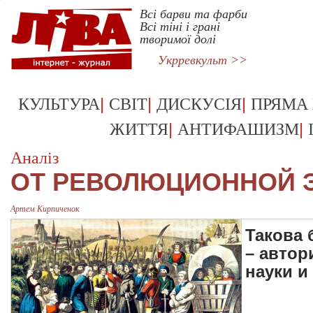
Всі барви та фарби
Всі тіні і грані
творимої долі
Укрревкульт >>
|
|
|
КУЛЬТУРА
СВІТ
ДИСКУСІЯ
ПРЯМА
|
|
ЖИТТЯ
АНТИФАШИЗМ
Аналіз
ОТ РЕВОЛЮЦИОННОЙ Э
Артем Кирпиченок
Такова
– автор
науки и