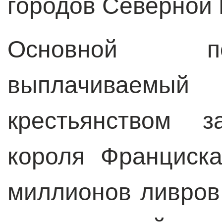
городов Северной 
Основной п
выплачиваем
крестьянством 
короля Франциск
миллионов ливров