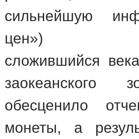
сильнейшую инф
цен») деста
сложившийся века
заокеанского 
обесценило отч
монеты, а резул