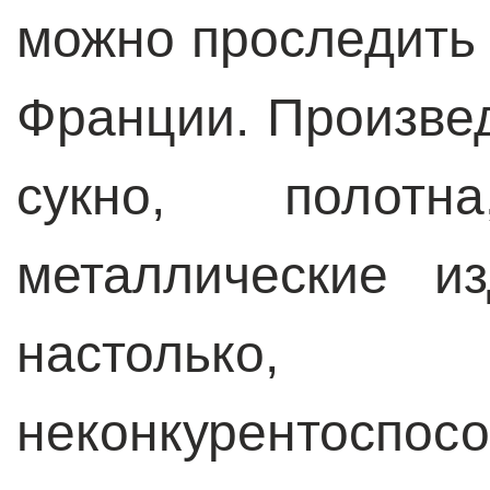
можно проследить 
Франции. Произве
сукно, полот
металлические и
настолько
неконкурентоспос