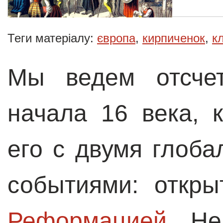
Теги матеріалу:
європа
,
кирпиченок
,
к
Мы ведем отсче
начала 16 века, 
его с двумя глоб
событиями: откр
Реформацией
. Не