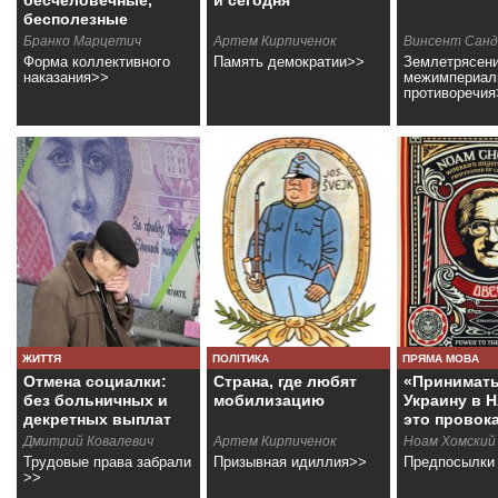
бесчеловечные,
и сегодня
бесполезные
Бранко Марцетич
Артем Кирпиченок
Винcент Санд
Форма коллективного
Память демократии>>
Землетрясени
наказания>>
межимпериал
противоречия
ЖИТТЯ
ПОЛІТИКА
ПРЯМА МОВА
Отмена социалки:
Страна, где любят
«Принимат
без больничных и
мобилизацию
Украину в 
декретных выплат
это провок
Дмитрий Ковалевич
Артем Кирпиченок
Ноам Хомский
Трудовые права забрали
Призывная идиллия>>
Предпосылки
>>