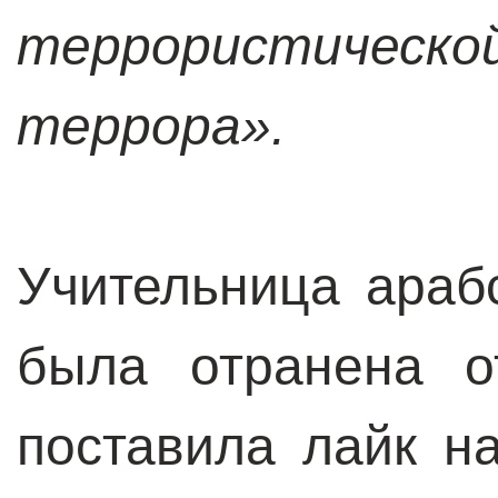
террористичес
террора».
Учительница араб
была отранена о
поставила лайк н