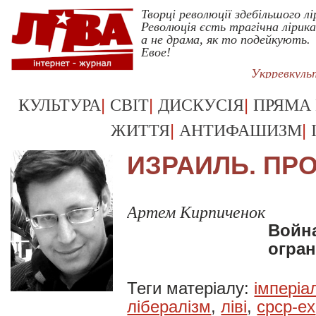
Творці революції здебільшого лі
Революція єсть трагічна лірика
а не драма, як то подейкують.
Евое!
Укрревкуль
|
|
|
КУЛЬТУРА
СВІТ
ДИСКУСІЯ
ПРЯМА
|
|
ЖИТТЯ
АНТИФАШИЗМ
ИЗРАИЛЬ. ПР
Артем Кирпиченок
Война
огра
Теги матеріалу:
імперіа
лібералізм
,
ліві
,
срср-ex