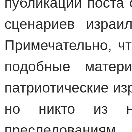
публикации поста
сценариев израил
Примечательно, ч
подобные матер
патриотические из
но никто из н
преследованиям.