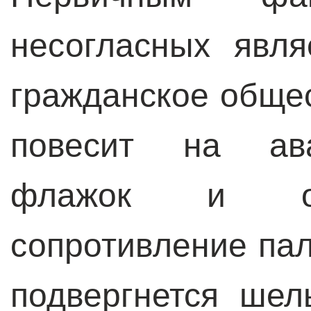
несогласных явля
гражданское общес
повесит на ава
флажок и от
сопротивление па
подвергнется ше