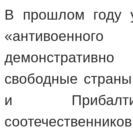
В прошлом году у
«антивоенног
демонстративно
свободные страны
и Прибалти
соотечествен