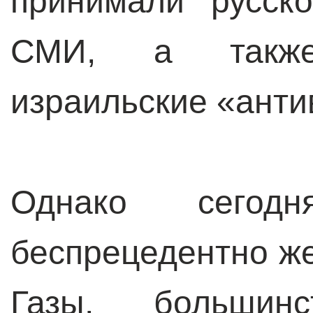
принимали русск
СМИ, а такж
израильские «ант
Однако сегод
беспрецедентно ж
Газы, большин