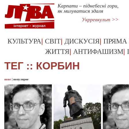
Карпати – піднебесні гори,
як милуватися здаля
Укрревкульт >>
|
|
|
КУЛЬТУРА
СВІТ
ДИСКУСІЯ
ПРЯМА
|
|
ЖИТТЯ
АНТИФАШИЗМ
ТЕГ :: КОРБИН
нове
|
популярне