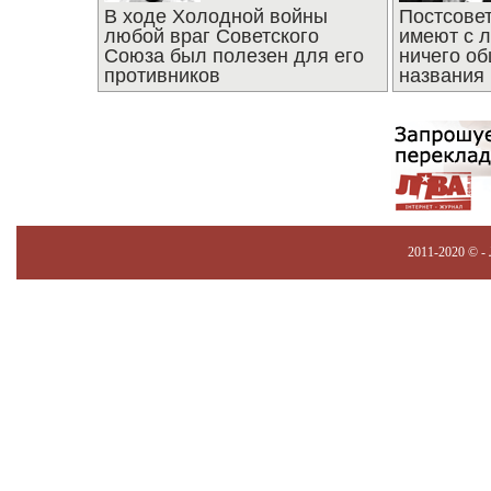
В ходе Холодной войны
Постсове
любой враг Советского
имеют с 
Союза был полезен для его
ничего об
противников
названия
2011-2020 © -