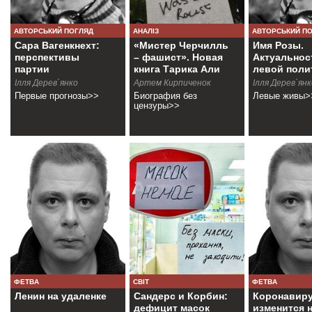
АВТОРСЬКИЙ ПОГЛЯД
АНАЛІЗ
АВТОРСЬКИЙ П
Сара Вагенкнехт:
«Мистер Черчилль
Имя Розы.
перспективы
– фашист». Новая
Актуальнос
партии
книга Тарика Али
левой поли
Iлля Дерев`янко
Артем Кирпиченок
Ілля Дерев`янк
Первые прогнозы>>
Биография без
Левые живы>
цензуры>>
ФЕТВА
СВІТ
ФЕТВА
Ленин на удаленке
Сандерс и Корбин:
Коронавиру
дефицит масок
изменится 