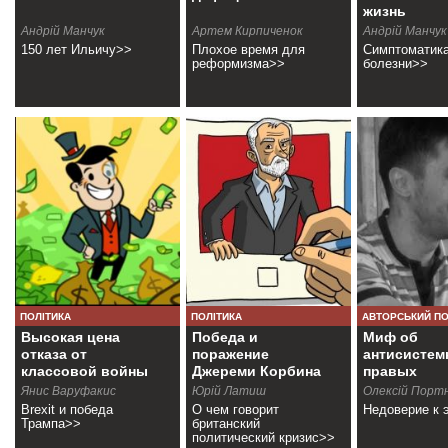
жизнь
Андрій Манчук
Артем Кирпиченок
Андрій Манчук
150 лет Ильичу>>
Плохое время для
Симптоматик
реформизма>>
болезни>>
ПОЛІТИКА
ПОЛІТИКА
АВТОРСЬКИЙ П
Высокая цена
Победа и
Миф об
отказа от
поражение
антисистем
классовой войны
Джереми Корбина
правых
Янис Варуфакис
Юрій Латиш
Олексій Порт
Brexit и победа
О чем говорит
Недоверие к 
Трампа>>
британский
политический кризис>>