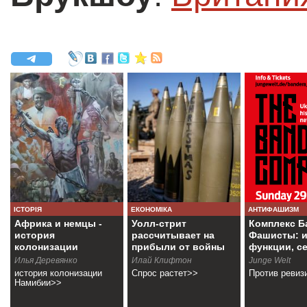
ІСТОРІЯ
ЕКОНОМІКА
АНТИФАШИЗМ
Африка и немцы -
Уолл-стрит
Комплекс Б
история
рассчитывает на
Фашисты: и
колонизации
прибыли от войны
функции, с
Намибии
Илья Деревянко
Илай Клифтон
Junge Welt
история колонизации
Спрос растет>>
Против ревиз
Намибии>>