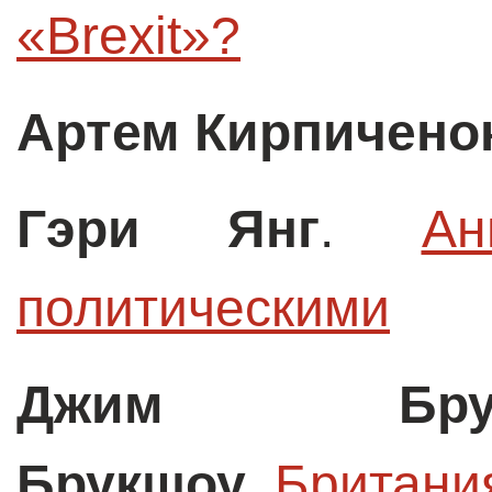
«Brexit»?
Артем Кирпичено
Гэри Янг
.
Ан
политическими
Джим Брук
Брукшоу
.
Британи