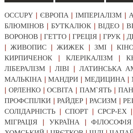
|
|
|
OCCUPY
ЄВРОПА
ІМПЕРІАЛІЗМ
А
|
|
|
БЛЮМІНОВ
БУТКАЛЮК
ВІДЕО
В
|
|
|
|
ВОРОНОВ
ГЕТТО
ГРЕЦІЯ
ГРУК
Д
|
|
|
|
ЖИВОПИС
ЖИЖЕК
ЗМІ
КІН
|
|
КИРПИЧЕНОК
КЛЕРІКАЛІЗМ
К
|
|
ЛІБЕРАЛІЗМ
ЛІВІ
ЛАТИНСЬКА А
|
|
|
МАЛЬКІНА
МАНДРИ
МЕДИЦИНА
|
|
|
|
ОРЛЕНКО
ОСВІТА
ПАМ`ЯТЬ
ПА
|
|
|
ПРОФСПІЛКИ
РАЙДЕР
РАСИЗМ
РЕ
|
|
СОЛІДАРНІСТЬ
СПОРТ
СРСР-EX
|
|
МІГРАЦІЯ
УКРАЇНА
ФІЛОСОФІЯ
|
|
|
ХОМСЬКИЙ
ЦВЄТКОВ
ЧІЛІ
ЧАПА