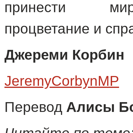
принести мир
процветание и спр
Джереми Корбин
JeremyCorbynMP
Перевод
Алисы Б