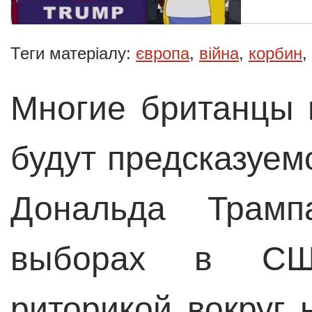
Теги матеріалу:
європа
,
війна
,
корбин
,
Многие британцы 
будут предсказуе
Дональда Трамп
выборах в США
риторикой вокруг 