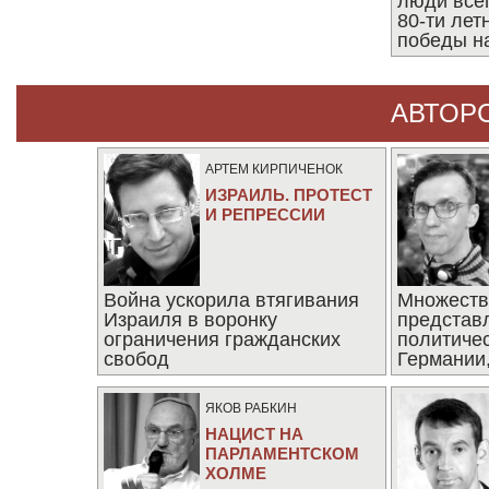
люди все
80-ти ле
победы н
АВТОР
АРТЕМ КИРПИЧЕНОК
ИЗРАИЛЬ. ПРОТЕСТ
И РЕПРЕССИИ
Война ускорила втягивания
Множеств
Израиля в воронку
представ
ограничения гражданских
политиче
свобод
Германии,
последни
ЯКОВ РАБКИН
НАЦИСТ НА
ПАРЛАМЕНТСКОМ
ХОЛМЕ