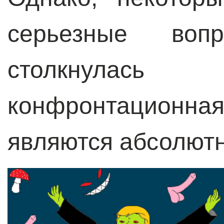
серьезные воп
столкнулас
конфронтационная
являются абсолют