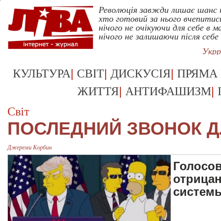
Революція завжди лишає шанс 
хто готовий за нього вчепитис
нічого не очікуючи для себе в 
нічого не залишаючи після себе
Укрр
|
|
|
КУЛЬТУРА
СВІТ
ДИСКУСІЯ
ПРЯМА
|
|
ЖИТТЯ
АНТИФАШИЗМ
Світ
ПОСЛЕДНИЙ ЗВОНОК Д
Джереми Корбин
Голосов
отрицан
систем