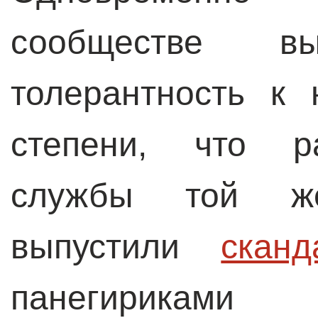
сообществе вы
толерантность к
степени, что ра
службы той ж
выпустили
скан
панегириками