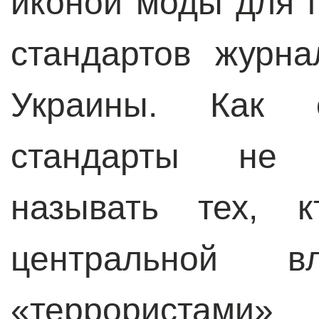
иконой моды для 
стандартов журна
Украины. Как 
стандарты не 
называть тех, к
центральной вл
«террор