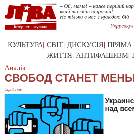
– Ой, мамо! – каже перший кар
який то світ широкий!
Не тільки в нас з нуждою бій
Укрревку
|
|
|
КУЛЬТУРА
СВІТ
ДИСКУСІЯ
ПРЯМА
|
|
ЖИТТЯ
АНТИФАШИЗМ
Аналіз
СВОБОД СТАНЕТ МЕНЬ
Сергій Гузь
Украинс
над вс