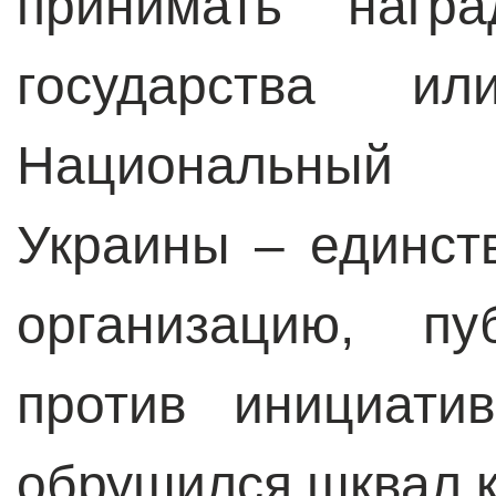
принимать нагр
государства и
Национальный 
Украины – единст
организацию, пу
против инициати
обрушился шквал к