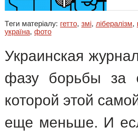
Теги матеріалу:
гетто
,
змі
,
лібералізм
,
україна
,
фото
Украинская журнал
фазу борьбы за 
которой этой само
еще меньше. И ес