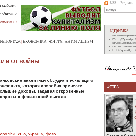
RSS
Редакція
і глибокім,
ин одиноким
евкульт >>
Підтримка
BTC: bc1qu5fqdlu8zd
BCH: qp87gcztla4lpzq
РЕПОРТАЖ
|
ЕКОНОМІКА
|
ЖИТТЯ
|
АНТИФАШИЗМ
|
BTG: btg1qgeq82g7ef
ETH: 0xe51FF8F0D4d
LTC: ltc1q3vrqe8tyzc
ЫЛИ ОТ ВОЙНЫ
анковские аналитики обсудили эскалацию
онфликта, которая способна принести
ФЕТВА
ольшие доходы, задавая откровенные
опросы о финансовой выгоде
бералізм
,
сша
,
україна
,
фото