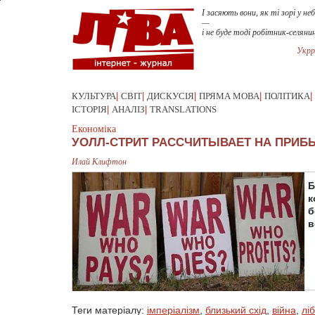
І засяють вони, як ті зорі у неб
—
і не буде тоді робітник-селян
Укрр
КУЛЬТУРА
|
СВІТ
|
ДИСКУСІЯ
|
ПРЯМА МОВА
|
ПОЛІТИКА
|
ІСТОРІЯ
|
АНАЛІЗ
|
TRANSLATIONS
Економіка
УОЛЛ-СТРИТ РАССЧИТЫВАЕТ НА ПРИБ
Илай Клифтон
Б
к
б
в
Теги матеріалу:
імперіалізм
,
близький схід
,
війна
,
лі