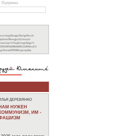
Підтримка
xwwm3vpg35wqgw28wlqpl2ltcvnh
6p2nlxhu56wwgjsyl3y7euzzjvf
nmawckajx7xr5wgdmnagn3j4gjv7x
23022AE8e888b8d9B1213846ecaC0
ckgc2hwuq43f29488vngvrejq4dq
ИЛЬЯ ДЕРЕВЯНКО
НАМ НУЖЕН
КОММУНИЗМ, ИМ -
ФАШИЗМ