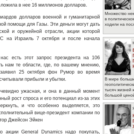
ложила в нее 16 миллионов долларов.
Множество не
лиардов долларов военной и гуманитарной
в политическо
ой помощи для Газы. Эти деньги могут дать
ходили на по
кой и оружейной отрасли, акции которой
С на Израиль 7 октября и после начала
нас есть этот запрос президента на 106
ь нам те области, где, по вашему мнению,
– заявил 25 октября фон Румор во время
считывали прибыли и убытки.
В мире больши
геополитическ
тысяч жизней 
очевидно ужасная, и она в данный момент
большой цено
ный рост спроса и его потенциал из-за этих
еркнуть, и что особенно выделяется, это
исполнительный вице-президент компании по
тор Джейсон Эйкен
 акции General Dynamics надо покупать,