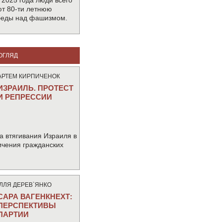
 2025 года люди всего
т 80-ти летнюю
беды над фашизмом.
ОГЛЯД
АРТЕМ КИРПИЧЕНОК
ИЗРАИЛЬ. ПРОТЕСТ
И РЕПРЕССИИ
а втягивания Израиля в
ичения гражданских
IЛЛЯ ДЕРЕВ`ЯНКО
САРА ВАГЕНКНЕХТ:
ПЕРСПЕКТИВЫ
ПАРТИИ