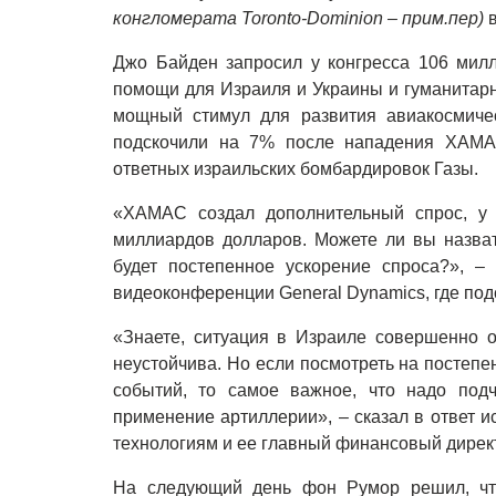
конгломерата Toronto-Dominion – прим.пер)
в
Джо Байден запросил у конгресса 106 мил
помощи для Израиля и Украины и гуманитарн
мощный стимул для развития авиакосмичес
подскочили на 7% после нападения ХАМА
ответных израильских бомбардировок Газы.
«ХАМАС создал дополнительный спрос, у 
миллиардов долларов. Можете ли вы назват
будет постепенное ускорение спроса?», 
видеоконференции General Dynamics, где под
«Знаете, ситуация в Израиле совершенно 
неустойчива. Но если посмотреть на постепен
событий, то самое важное, что надо подч
применение артиллерии», – сказал в ответ 
технологиям и ее главный финансовый дирек
На следующий день фон Румор решил, что