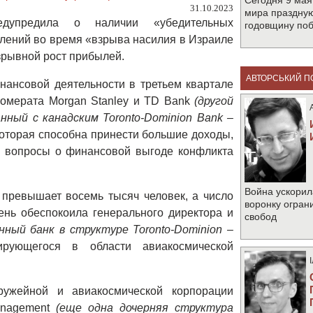
Сегодня 9 мая
31.10.2023
мира праздную
дупредила о наличии «убедительных
годовщину по
лений во время «взрыва насилия в Израиле
взрывной рост прибылей.
АВТОРСЬКИЙ П
ансовой деятельности в третьем квартале
ломерата Morgan Stanley и TD Bank
(другой
ный с канадским Toronto-Dominion Bank –
которая способна принести большие доходы,
 вопросы о финансовой выгоде конфликта
Война ускорил
 превышает восемь тысяч человек, а число
воронку огран
ень обеспокоила генерального директора и
свобод
нный банк в структуре Toronto-Dominion –
ующегося в области авиакосмической
ружейной и авиакосмической корпорации
Management
(еще одна дочерняя структура