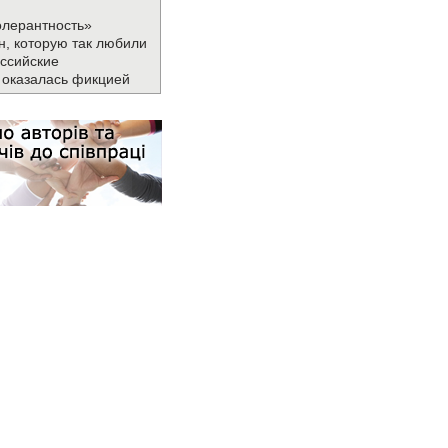
олерантность»
н, которую так любили
ссийские
 оказалась фикцией