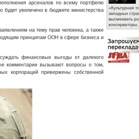
пополнения арсеналов по всему портфелю
«Культурная т
то будет увеличено в бюджете министерства
западных стра
высмеивать ро
консерваторы,
заявлениям на тему прав человека, а также
водящим принципам ООН в сфере бизнеса и
бсуждать финансовые выгоды от далекого
ные комментарии вызывают вопросы о том,
ных корпораций привержены собственной