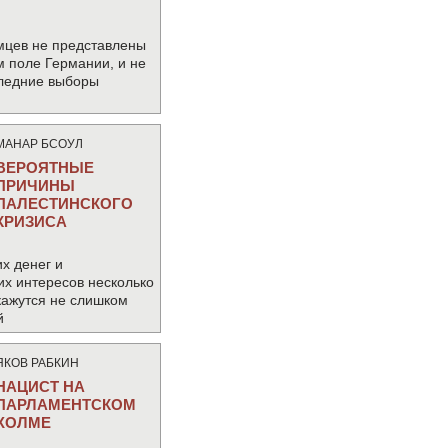
мцев не представлены
м поле Германии, и не
следние выборы
МАНАР БСОУЛ
ВЕРОЯТНЫЕ
ПРИЧИНЫ
ПАЛЕСТИНСКОГО
КРИЗИСА
х денег и
их интересов несколько
кажутся не слишком
й
ЯКОВ РАБКИН
НАЦИСТ НА
ПАРЛАМЕНТСКОМ
ХОЛМЕ