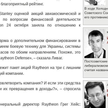
благоприятный рейтинг.
В ходе Холодн
Советского Со
Stanley оценкой аккций авиакосмической и
его противник
и по вопросам финансовой деятельности
eon 24 октября заняла по отношению к
о дома о дополнительном финансировании в
меем боевую технику для Украины, системы
асов по обоим направлениям. Похоже, это
ytheon Defense», – сказала Ливаг.
Постсоветские
либерализмом 
ежит пакет акций Raytheon на три с лишним
считая назван
ций компании.
довлетворить компания? И если эти средства
и их превращения в доходы?», – спросила
енеральный директор Raytheon Грег Хейс: