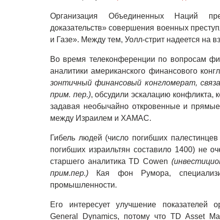
Организация Объединенных Наций пре
доказательств» совершения военных преступ
и Газе». Между тем, Уолл-стрит надеется на 
Во время телеконференции по вопросам фин
аналитики американского финансового конг
зонтичный финансовый конгломерат, связан
прим. пер.)
, обсудили эскалацию конфликта, 
задавая необычайно откровенные и прямые
между Израилем и ХАМАС.
Гибель людей (число погибших палестинцев
погибших израильтян составило 1400) не оч
старшего аналитика TD Cowen
(инвестицио
прим.пер.)
Кая фон Румора, специализир
промышленности.
Его интересует улучшение показателей о
General Dynamics, потому что TD Asset 