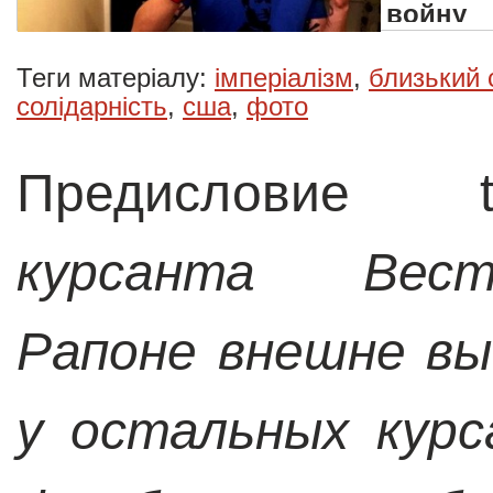
войну
Теги матеріалу:
імперіалізм
,
близький 
солідарність
,
сша
,
фото
Предисловие 
курсанта Вест
Рапоне внешне вы
у остальных курс