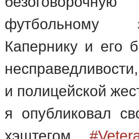
безоговорочную
футбольному 
Капернику и его 
несправедливости,
и полицейской жест
я опубликовал с
хэштегом
#Veter