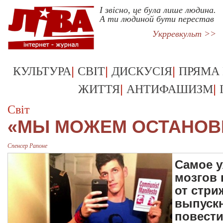
І звісно, це була лише людина.
А ти людиной бути перестав
Укрревкульт >>
|
|
|
КУЛЬТУРА
СВІТ
ДИСКУСІЯ
ПРЯМА
|
|
ЖИТТЯ
АНТИФАШИЗМ
Світ
«МЫ МОЖЕМ ОСТАНОВ
Спенсер Рапоне
Самое у
мозгов 
от стри
выпуск
повести