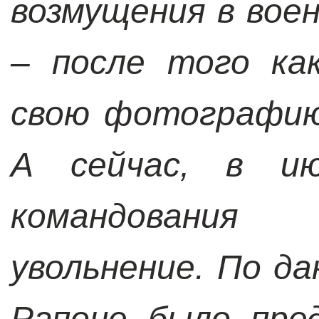
возмущения в во
– после того ка
свою фотографию
А сейчас, в и
командовани
увольнение. По да
Рапоне было пре