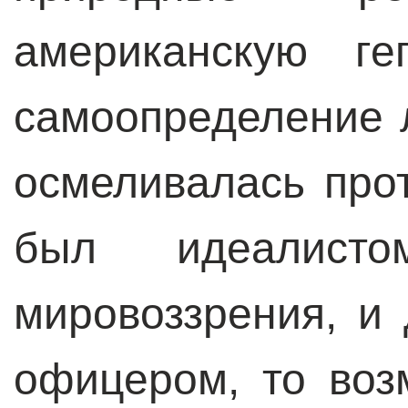
американскую ге
самоопределение 
осмеливалась про
был идеалис
мировоззрения, и 
офицером, то воз