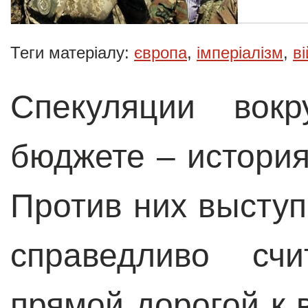
Теги матеріалу:
європа
,
імперіалізм
,
в
Спекуляции вок
бюджете – история
Против них выступ
справедливо счи
прямой дорогой к 