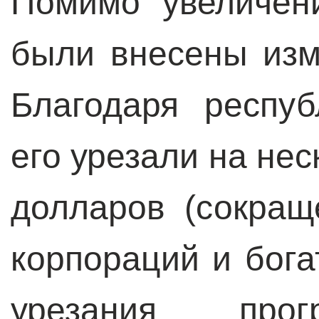
Помимо увеличен
были внесены изм
Благодаря респуб
его урезали на не
долларов (сокращ
корпораций и бога
урезания прог