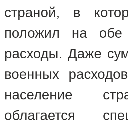
страной, в кото
положил на обе 
расходы. Даже су
военных расходо
население стр
облагается сп