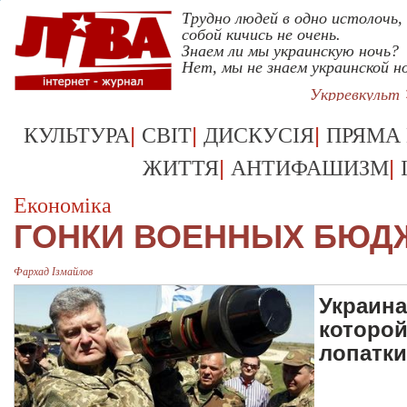
Трудно людей в одно истолочь,
собой кичись не очень.
Знаем ли мы украинскую ночь?
Нет, мы не знаем украинской н
Укрревкульт
|
|
|
КУЛЬТУРА
СВІТ
ДИСКУСІЯ
ПРЯМА
|
|
ЖИТТЯ
АНТИФАШИЗМ
Економіка
ГОНКИ ВОЕННЫХ БЮД
Фархад Ізмайлов
Украина
которой
лопатк