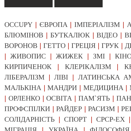
|
|
|
OCCUPY
ЄВРОПА
ІМПЕРІАЛІЗМ
А
|
|
|
БЛЮМІНОВ
БУТКАЛЮК
ВІДЕО
В
|
|
|
|
ВОРОНОВ
ГЕТТО
ГРЕЦІЯ
ГРУК
Д
|
|
|
|
ЖИВОПИС
ЖИЖЕК
ЗМІ
КІН
|
|
КИРПИЧЕНОК
КЛЕРІКАЛІЗМ
К
|
|
ЛІБЕРАЛІЗМ
ЛІВІ
ЛАТИНСЬКА А
|
|
|
МАЛЬКІНА
МАНДРИ
МЕДИЦИНА
|
|
|
|
ОРЛЕНКО
ОСВІТА
ПАМ`ЯТЬ
ПА
|
|
|
ПРОФСПІЛКИ
РАЙДЕР
РАСИЗМ
РЕ
|
|
СОЛІДАРНІСТЬ
СПОРТ
СРСР-EX
|
|
МІГРАЦІЯ
УКРАЇНА
ФІЛОСОФІЯ