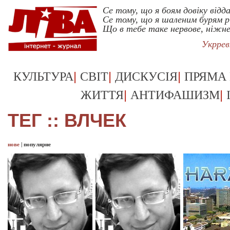
Се тому, що я боям довіку відд
Се тому, що я шаленим бурям р
Що в тебе таке нервове, ніжне
Укррев
|
|
|
КУЛЬТУРА
СВІТ
ДИСКУСІЯ
ПРЯМА
|
|
ЖИТТЯ
АНТИФАШИЗМ
ТЕГ :: ВЛЧЕК
нове
|
популярне