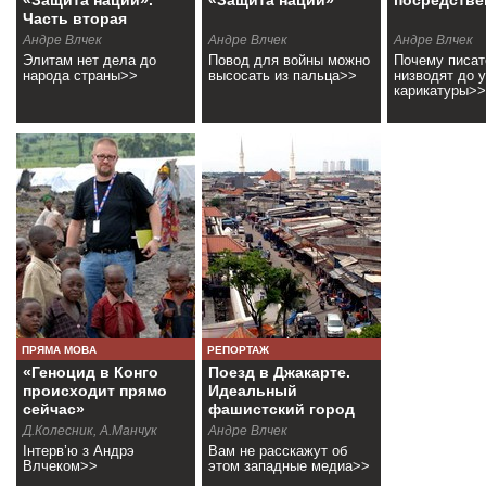
«Защита нации».
«Защита нации»
посредстве
Часть вторая
Андре Влчек
Андре Влчек
Андре Влчек
Элитам нет дела до
Повод для войны можно
Почему писат
народа страны>>
высосать из пальца>>
низводят до 
карикатуры>>
ПРЯМА МОВА
РЕПОРТАЖ
«Геноцид в Конго
Поезд в Джакарте.
происходит прямо
Идеальный
сейчас»
фашистский город
Д.Колесник, А.Манчук
Андре Влчек
Інтерв’ю з Андрэ
Вам не расскажут об
Влчеком>>
этом западные медиа>>