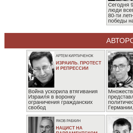
Сегодня 9
люди все
80-ти ле
победы н
АВТОР
АРТЕМ КИРПИЧЕНОК
ИЗРАИЛЬ. ПРОТЕСТ
И РЕПРЕССИИ
Война ускорила втягивания
Множеств
Израиля в воронку
представ
ограничения гражданских
политиче
свобод
Германии,
последни
ЯКОВ РАБКИН
НАЦИСТ НА