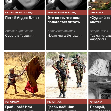
АВТОРСЬКИЙ ПОГЛЯД
АВТОРСЬКИЙ ПОГЛЯД
РЕПОРТАЖ
Погиб Андре Влчек
Это не то, что вам
«Худший го
полагается читать
свете»
Артем Кирпиченок
Артем Кирпиченок
Андре Влчек
Смерть в Турции>>
Новая книга Влчека>>
Так ли «стра
Хараре?>>
РЕПОРТАЖ
РЕПОРТАЖ
КУЛЬТУРА
Грабь всё! Или
Грабь всё! Или
Прощай,