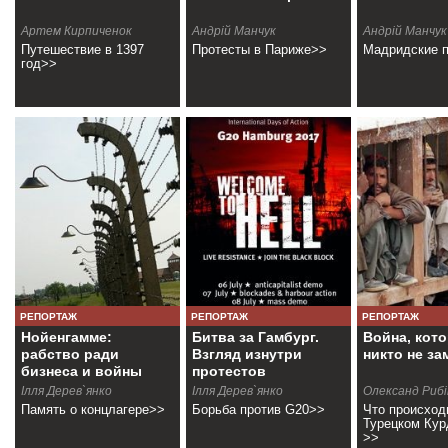
Артем Кирпиченок
Андрiй Манчук
Андрiй Манчук
Путешествие в 1397
Протесты в Париже>>
Мадридские 
год>>
РЕПОРТАЖ
РЕПОРТАЖ
РЕПОРТАЖ
Нойенгамме:
Битва за Гамбург.
Война, кот
рабство ради
Взгляд изнутри
никто не за
бизнеса и войны
протестов
Ілля Дерев`янко
Ілля Дерев`янко
Олександ Рибi
Память о концлагере>>
Борьба против G20>>
Что происход
Турецком Кур
>>