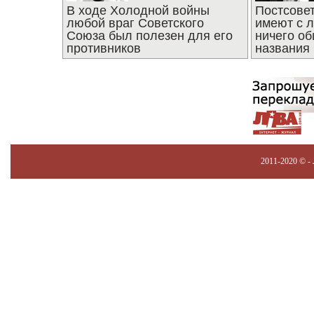
В ходе Холодной войны
Постсове
любой враг Советского
имеют с 
Союза был полезен для его
ничего об
противников
названия
2011-2020 © -