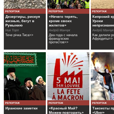
РЕПОРТАЖ
РЕПОРТАЖ
РЕПОРТАЖ
Дезертиры, рискуя
«Нечего терять,
Кипрский к
жизнью, бегут в
кроме своих
Уроки
Румынию
жилетов»
непризнанн
республики
Ник Торп
Андрій Манчук
Андрій Манчук
Тече рiчка Тиса>>
Два года с начала
Как делили р
французских
Афродиты>>
протестов>>
РЕПОРТАЖ
РЕПОРТАЖ
РЕПОРТАЖ
Иранские заметки
«Красный Май?
Таксисты п
Можем повторить»
«Uber»