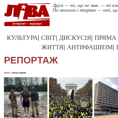
Друзі — ті, що не мав. — ті в
По могилах і тюрмах — оті, що
|
|
|
КУЛЬТУРА
СВІТ
ДИСКУСІЯ
ПРЯМА
|
|
ЖИТТЯ
АНТИФАШИЗМ
РЕПОРТАЖ
нове
|
популярне