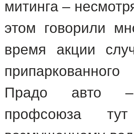
митинга – несмотря
этом говорили мн
время акции слу
припаркованног
Прадо авто –
профсоюза т