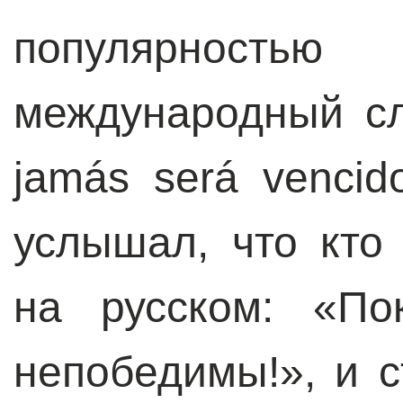
популярност
международный сл
jamás será venci
услышал, что кто
на русском: «П
непобедимы!», и с