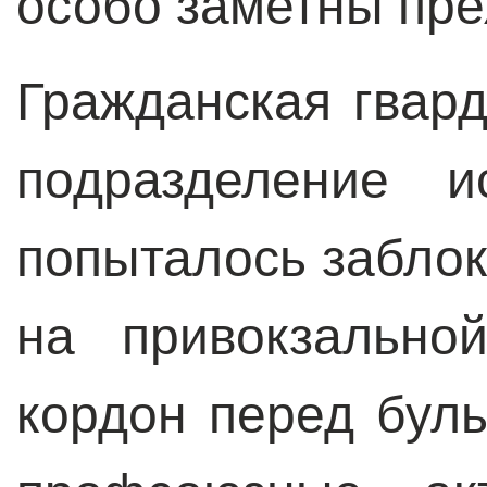
особо заметны пре
Гражданская гвар
подразделение и
попыталось забло
на привокзально
кордон перед бул