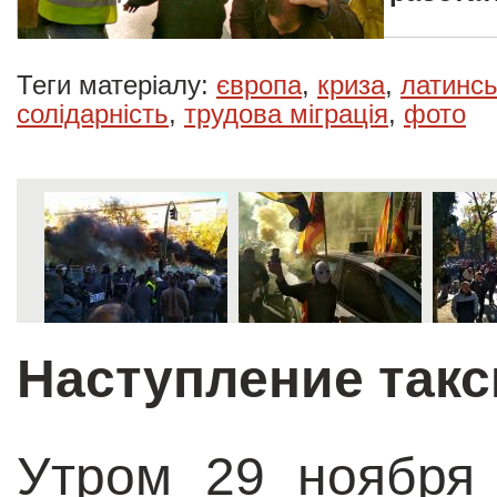
Теги матеріалу:
європа
,
криза
,
латинс
солідарність
,
трудова міграція
,
фото
Наступление такс
Утром 29 ноября