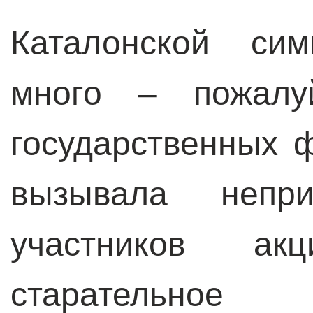
Каталонской си
много – пожалу
государственных 
вызывала непр
участников ак
старательн