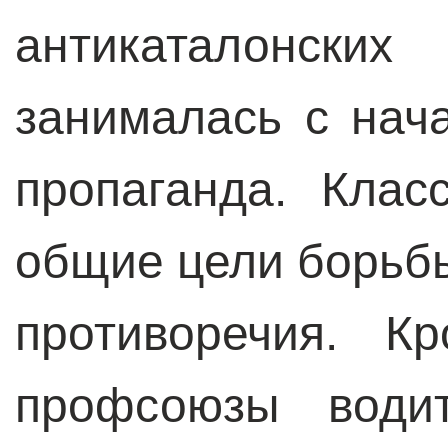
антикаталонских
занималась с нач
пропаганда. Клас
общие цели борьб
противоречия. К
профсоюзы водит