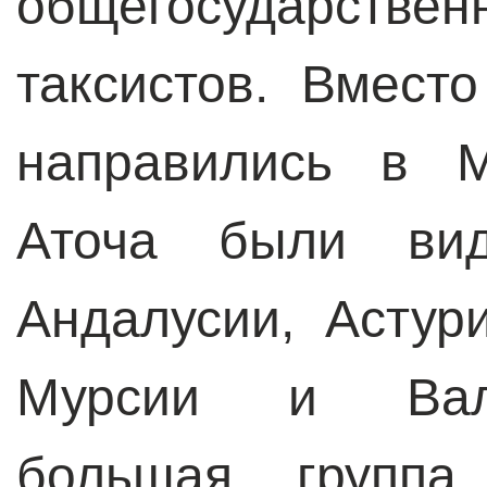
общегосударст
таксистов. Вмест
направились в 
Аточа были вид
Андалусии, Астур
Мурсии и Вале
большая групп