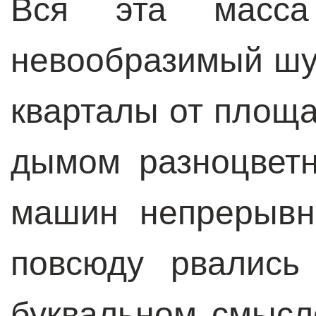
Вся эта масса
невообразимый шу
кварталы от площа
дымом разноцвет
машин непрерывн
повсюду рвались
буквальном смысл