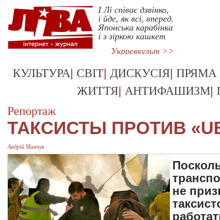
І Лі співає дзвінко,
і йде, як всі, вперед.
Японська карабінка
і з зіркою кашкет
Укрревкульт >>
|
|
|
КУЛЬТУРА
СВІТ
ДИСКУСІЯ
ПРЯМА
|
|
ЖИТТЯ
АНТИФАШИЗМ
Репортаж
ТАКСИСТЫ ПРОТИВ «U
Андрiй Манчук
Посколь
транспо
не при
таксист
работат