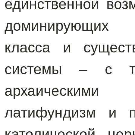
единственной воз
доминирующих 
класса и сущест
системы – с та
архаическими 
латифундизм и п
католической це