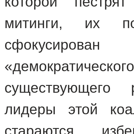
которой пестрят
митинги, их по
сфокусирован
«демократическо
существующего 
лидеры этой коа
стараются изб