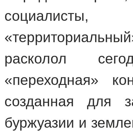
социалисты
«территориальны
расколол сег
«переходная» ко
созданная для з
буржуазии и земле