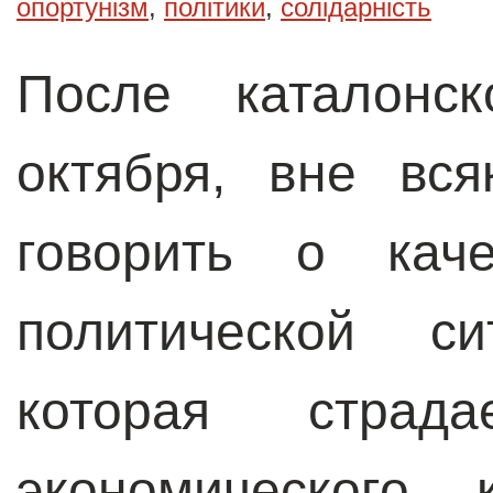
опортунізм
,
політики
,
солідарність
После каталонс
октября, вне вс
говорить о каче
политической с
которая страд
экономического 