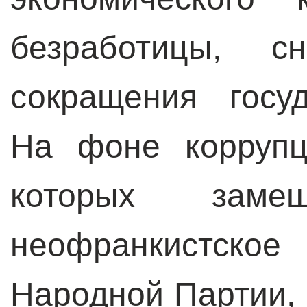
безработицы, с
сокращения госуд
На фоне коррупц
которых зам
неофранкистск
Народной Партии,