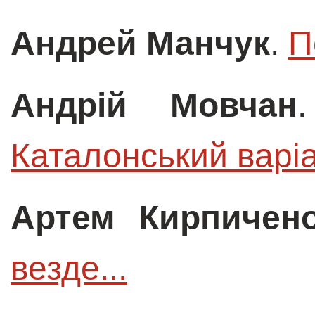
Андрей Манчук
.
П
Андрій Мовчан
Каталонський варі
Артем Кирпичен
везде...