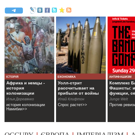
ІСТОРІЯ
ЕКОНОМІКА
АНТИФАШИЗМ
Африка и немцы -
Уолл-стрит
Комплекс Б
история
рассчитывает на
Фашисты: и
колонизации
прибыли от войны
функции, с
Намибии
Илья Деревянко
Илай Клифтон
Junge Welt
история колонизации
Спрос растет>>
Против ревиз
Намибии>>
|
|
|