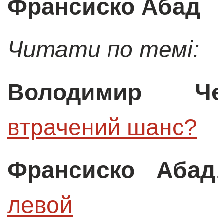
Франсиско Абад
Читати по темі:
Володимир Че
втрачений шанс?
Франсиско Абад
левой