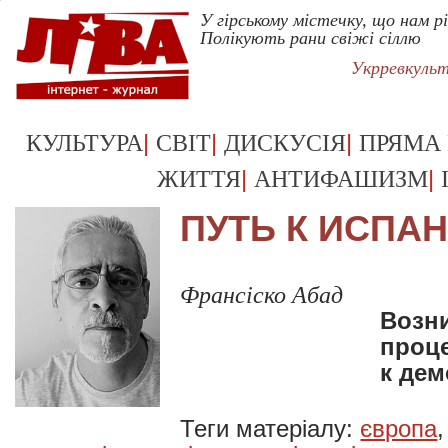
У гірському містечку, що нам рі
Полікують рани свіжі сіллю
Укрревкуль
|
|
|
КУЛЬТУРА
СВІТ
ДИСКУСІЯ
ПРЯМА
|
|
ЖИТТЯ
АНТИФАШИЗМ
ПУТЬ К ИСПА
Франсіско Абад
Возни
проце
к дем
Теги матеріалу:
європа