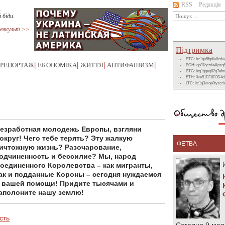
RSS
Редакція
.
і біди.
евкульт >>
Підтримка
BTC: bc1qu5fqdlu8zd
РЕПОРТАЖ
|
ЕКОНОМІКА
|
ЖИТТЯ
|
АНТИФАШИЗМ
|
BCH: qp87gcztla4lpzq
BTG: btg1qgeq82g7ef
ETH: 0xe51FF8F0D4d
LTC: ltc1q3vrqe8tyzc
езработная молодежь Европы, взгляни
округ! Чего тебе терять? Эту жалкую
ФЕТВА
ичтожную жизнь? Разочарование,
одчиненность и бессилие? Мы, народ
оединенного Королевства – как мигранты,
ак и подданные Короны – сегодня нуждаемся
 вашей помощи! Придите тысячами и
аполоните нашу землю!
сть