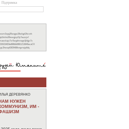
Підтримка
xwwm3vpg35wqgw28wlqpl2ltcvnh
6p2nlxhu56wwgjsyl3y7euzzjvf
nmawckajx7xr5wgdmnagn3j4gjv7x
23022AE8e888b8d9B1213846ecaC0
ckgc2hwuq43f29488vngvrejq4dq
ИЛЬЯ ДЕРЕВЯНКО
НАМ НУЖЕН
КОММУНИЗМ, ИМ -
ФАШИЗМ