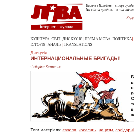
Василь і Шлойме – старі сусіди
Як в їхніх предків, – в них спільн
Укрр
КУЛЬТУРА
|
СВІТ
|
ДИСКУСІЯ
|
ПРЯМА МОВА
|
ПОЛІТИКА
|
ІСТОРІЯ
|
АНАЛІЗ
|
TRANSLATIONS
Дискусія
ИНТЕРНАЦИОНАЛЬНЫЕ БРИГАДЫ!
Федеріко Кампанья
Б
в
н
п
С
т
в
з
Теги матеріалу:
європа
,
колесник
,
нацизм
,
солідарні