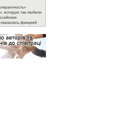
олерантность»
н, которую так любили
ссийские
 оказалась фикцией