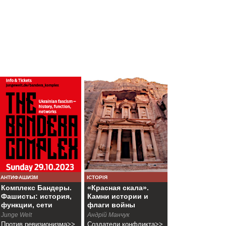
АНТИФАШИЗМ
ІСТОРІЯ
Комплекс Бандеры.
«Красная скала».
Фашисты: история,
Камни истории и
функции, сети
флаги войны
Junge Welt
Андрій Манчук
Против ревизионизма>>
Создатели конфликта>>