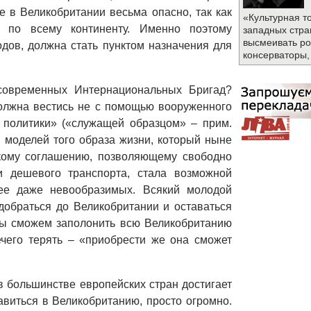
 в Великобритании весьма опасно, так как
«Культурная т
 по всему континенту. Именно поэтому
западных стра
высмеивать ро
одов, должна стать пунктом назначения для
консерваторы,
современных Интернациональных Бригад?
олжна вестись не с помощью вооруженного
 политики» («служащей образцом» – прим.
 моделей того образа жизни, который ныне
скому соглашению, позволяющему свободно
 дешевого транспорта, стала возможной
ее даже невообразимых. Всякий молодой
обраться до Великобритании и оставаться
Мы сможем заполонить всю Великобританию
чего терять – «приобрести же она сможет
в большинстве европейских стран достигает
виться в Великобританию, просто огромно.