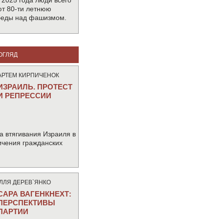
 2025 года люди всего
т 80-ти летнюю
беды над фашизмом.
ОГЛЯД
АРТЕМ КИРПИЧЕНОК
ИЗРАИЛЬ. ПРОТЕСТ
И РЕПРЕССИИ
а втягивания Израиля в
ичения гражданских
IЛЛЯ ДЕРЕВ`ЯНКО
САРА ВАГЕНКНЕХТ:
ПЕРСПЕКТИВЫ
ПАРТИИ