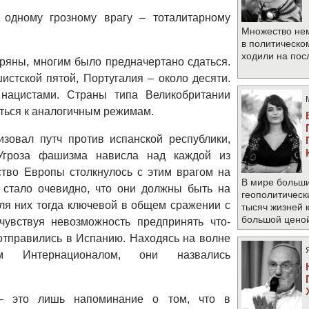
 одному грозному врагу – тоталитарному
Множество не
в политическо
ходили на по
ряны, многим было предначертано сдаться.
стской пятой, Португалия – около десяти.
нацистами. Страны типа Великобритании
иться к аналогичным режимам.
зовал путч против испанской республики,
Угроза фашизма нависла над каждой из
ство Европы столкнулось с этим врагом на
В мире больши
 стало очевидно, что они должны быть на
геополитическ
ля них тогда ключевой в общем сражении с
тысяч жизней 
большой цено
увствуя невозможность предпринять что-
 отправились в Испанию. Находясь на волне
им Интернационалом, они назвались
– это лишь напоминание о том, что в