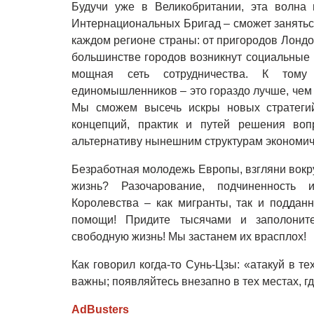
Будучи уже в Великобритании, эта волна 
Интернациональных Бригад – сможет занятьс
каждом регионе страны: от пригородов Лондо
большинстве городов возникнут социальные 
мощная сеть сотрудничества. К тому 
единомышленников – это гораздо лучше, чем
Мы сможем высечь искры новых стратеги
концепций, практик и путей решения во
альтернативу нынешним структурам экономич
Безработная молодежь Европы, взгляни вокру
жизнь? Разочарование, подчиненность
Королевства – как мигранты, так и подда
помощи! Придите тысячами и заполонит
свободную жизнь! Мы застанем их врасплох!
Как говорил когда-то Сунь-Цзы: «атакуй в т
важны; появляйтесь внезапно в тех местах, г
AdBusters