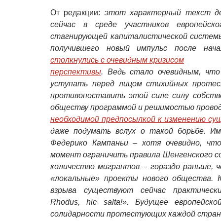
От редакции:
этот характерный текст де
сейчас в среде участников европейск
стагнирующей капиталистической системы
получившего новый импульс после нач
столкнулись с очевидным кризисом

перспективы
. Ведь стало очевидным, чт
уступать перед лицом стихийных протес
противопоставить этой силе силу собстве
обществу программой и решимостью провод
необходимой предпосылкой к изменению с
даже подумать вслух о такой борьбе. Им
Федерико Кампаньи – хотя очевидно, чт
момент ограничить правила Шенгенского с
количество мигрантов – гораздо раньше, ч
«локальные» проекты нового общества. К
взрыва существуют сейчас практическ
Rhodus, hic salta!». Будущее европейс
солидарности протестующих каждой стран