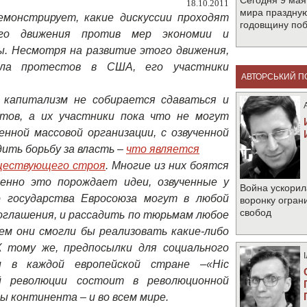
Сегодня 9 мая
18.10.2011
мира праздную
монстрирует, какие дискуссии проходят
годовщину по
ого движения против мер экономии и
. Несмотря на развитие этого движения,
ала протестов в США, его участники
АВТОРСЬКИЙ П
о капитализм не собирается сдаваться и
тов, а их участники пока что не могут
нной массовой организации, с озвученной
ить борьбу за власть –
что является

уществующего строя
. Многие из них боятся
енно это порождает идеи, озвученные у
Война ускорил
о государства Евросоюза могут в любой
воронку огран
свобод
оглашения, и рассадить по тюрьмам любое
ем они смогли бы реализовать какие-либо
 тому же, предпосылки для социального
и в каждой европейской стране –«Hic
кой революции состоит в революционной
ы континента – и во всем мире.