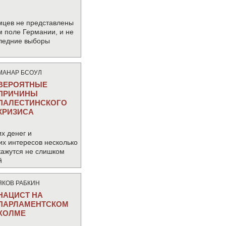
мцев не представлены
м поле Германии, и не
следние выборы
МАНАР БСОУЛ
ВЕРОЯТНЫЕ
ПРИЧИНЫ
ПАЛЕСТИНСКОГО
КРИЗИСА
х денег и
их интересов несколько
кажутся не слишком
й
ЯКОВ РАБКИН
НАЦИСТ НА
ПАРЛАМЕНТСКОМ
ХОЛМЕ