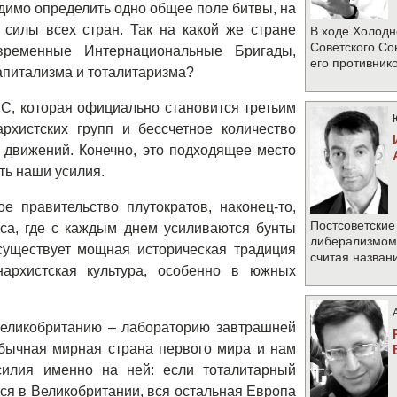
имо определить одно общее поле битвы, на
 силы всех стран. Так на какой же стране
В ходе Холодн
Советского Со
временные Интернациональные Бригады,
его противник
апитализма и тоталитаризма?
 ЕС, которая официально становится третьим
рхистских групп и бессчетное количество
 движений. Конечно, это подходящее место
ать наши усилия.
ое правительство плутократов, наконец-то,
Постсоветские
иса, где с каждым днем усиливаются бунты
либерализмом 
существует мощная историческая традиция
считая назван
нархистская культура, особенно в южных
Великобританию – лабораторию завтрашней
обычная мирная страна первого мира и нам
силия именно на ней: если тоталитарный
тся в Великобритании, вся остальная Европа