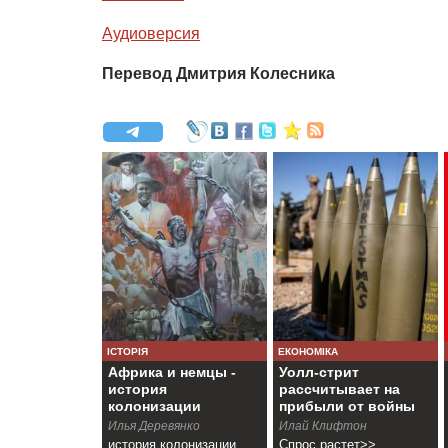
Аудиоверсия
Перевод Дмитрия Колесника
ІСТОРІЯ
ЕКОНОМІКА
Африка и немцы -
Уолл-стрит
история
рассчитывает на
колонизации
прибыли от войны
Намибии
Илья Деревянко
Илай Клифтон
история колонизации
Спрос растет>>