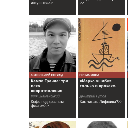
искусства>>
>>
АВТОРСЬКИЙ ПОГЛЯД
ПРЯМА МОВА
Кампо Гранде: три
«Маркс ошибся
века
только в сроках».
сопротивления
Ілля Знаменський
Дмитрий Гутов
Кофе под красным
Как читать Лифшица?>>
флагом>>