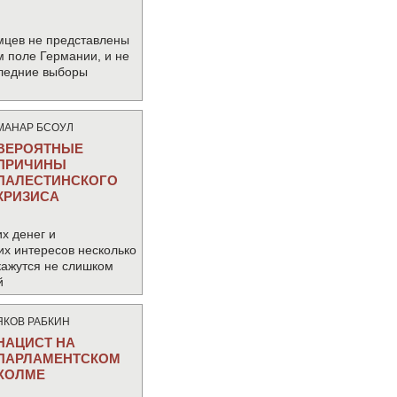
мцев не представлены
м поле Германии, и не
следние выборы
МАНАР БСОУЛ
ВЕРОЯТНЫЕ
ПРИЧИНЫ
ПАЛЕСТИНСКОГО
КРИЗИСА
х денег и
их интересов несколько
кажутся не слишком
й
ЯКОВ РАБКИН
НАЦИСТ НА
ПАРЛАМЕНТСКОМ
ХОЛМЕ