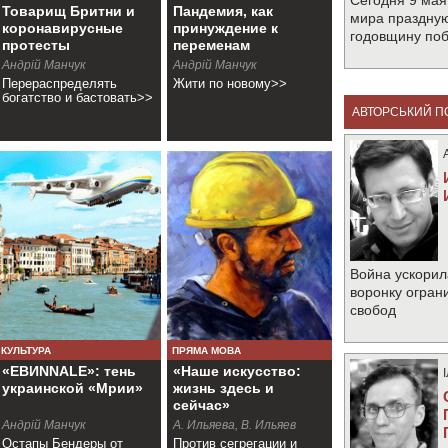
Сегодня 9 мая
Товарищ Бритни и
Пандемия, как
мира праздную
коронавирусные
принуждение к
годовщину по
протесты
переменам
Андрій Манчук
Андрій Манчук
Перераспределять
Жити по новому>>
богатство и бастовать>>
АВТОРСЬКИЙ П
Война ускорил
воронку огран
свобод
КУЛЬТУРА
ПРЯМА МОВА
«EBИNNALE»: тень
«Наше искусство:
украинской «Мрии»
жизнь здесь и
сейчас»
Андрій Манчук
А. Ильяева, В. Ильяев
Остапы Бендеры от
Против сегрегации и