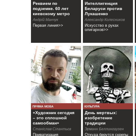
Реквием по
Интеллигенция
подземке. 60 лет
Беларуси против
киевскому метро
Лукашенко
Андрій Манчук
Александр Колесников
Первая линия>>
Искусство в руках
олигархов>>
ПРЯМА МОВА
КУЛЬТУРА
«Художник сегодня
День мертвых:
– это сплошной
изобретение
самообман»
традиции
Станіслав Сілантьєв
Эрманн Беллингаузен
Приватизация
Откуда берутся скрепы