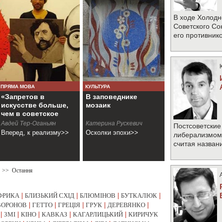
В ходе Холодн
Советского Со
его противник
ПРЯМА МОВА
КУЛЬТУРА
«Запретов в
В заповеднике
искусстве больше,
мозаик
чем в советское
время»
Авдей Тер-Оганьян
Катерина Рускевич
Постсоветские
Вперед, к реализму>>
Осколки эпохи>>
либерализмом 
считая назван
>>
Остання
ФРИКА
|
БЛИЗЬКИЙ СХІД
|
БЛЮМІНОВ
|
БУТКАЛЮК
|
ВОРОНОВ
|
ГЕТТО
|
ГРЕЦІЯ
|
ГРУК
|
ДЕРЕВЯНКО
|
|
ЗМІ
|
КІНО
|
КАВКАЗ
|
КАГАРЛИЦЬКИЙ
|
КИРИЧУК