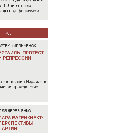
 2025 года люди всего
т 80-ти летнюю
беды над фашизмом.
ОГЛЯД
АРТЕМ КИРПИЧЕНОК
ИЗРАИЛЬ. ПРОТЕСТ
И РЕПРЕССИИ
а втягивания Израиля в
ичения гражданских
IЛЛЯ ДЕРЕВ`ЯНКО
САРА ВАГЕНКНЕХТ:
ПЕРСПЕКТИВЫ
ПАРТИИ