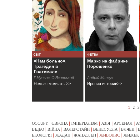
СВІТ
ФЕТВА
«Нам больно».
Маркс на фабрике
Трагедия в
Порошенко
Гватемале
Г.Муньос, О.Ясинський
Андрій Манчук
Нельзя молчать >>
Ирония истории>>
1
2
3
OCCUPY
|
ЄВРОПА
|
ІМПЕРІАЛІЗМ
|
АЗІЯ
|
АРСЕНАЛ
|
А
ВІДЕО
|
ВІЙНА
|
ВАЛЕРСТАЙН
|
ВЕНЕСУЕЛА
|
ВЛЧЕК
|
ЕКОЛОГІЯ
|
ЖАДАН
|
ЖАНАОЗЕН
|
ЖИВОПИС
|
ЖИЖЕК