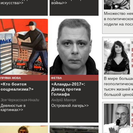
искусства>>
войны>>
Множество не
в политическо
ходили на по
В мире больши
ПРЯМА МОВА
ФЕТВА
геополитическ
«Кто боится
«Аланды-2017»:
соцреализма?»
Давид против
тысяч жизней 
Голиафа
большой цено
Зоя Черкасская-Ннади
Андрій Манчук
Девяностые в
Островной лагерь>>
картинках>>