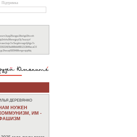
Підтримка
xwwm3vpg35wqgw28wlqpl2ltcvnh
6p2nlxhu56wwgjsyl3y7euzzjvf
nmawckajx7xr5wgdmnagn3j4gjv7x
23022AE8e888b8d9B1213846ecaC0
ckgc2hwuq43f29488vngvrejq4dq
ИЛЬЯ ДЕРЕВЯНКО
НАМ НУЖЕН
КОММУНИЗМ, ИМ -
ФАШИЗМ