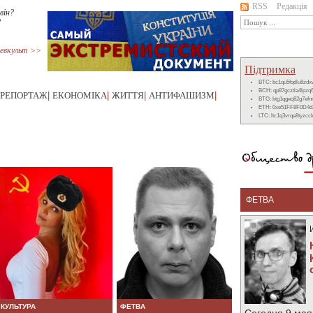
RSS
Редакція
він?
?
евкульт >>
Підтримка
BTC: bc1qu5fqdlu8zd
BCH: qp87gcztla4lpzq
РЕПОРТАЖ
|
ЕКОНОМІКА
|
ЖИТТЯ
|
АНТИФАШИЗМ
|
BTG: btg1qgeq82g7ef
ETH: 0xe51FF8F0D4d
LTC: ltc1q3vrqe8tyzc
ФЕТВА
КУЛЬТУРА
ФЕТВА