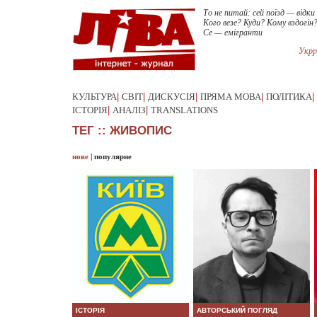
То не питай: сей поїзд — відки 
Кого везе? Куди? Кому вздогін
Се — емігранти
Укрр
КУЛЬТУРА
|
СВІТ
|
ДИСКУСІЯ
|
ПРЯМА МОВА
|
ПОЛІТИКА
|
ІСТОРІЯ
|
АНАЛІЗ
|
TRANSLATIONS
ТЕГ :: ЖИВОПИС
нове
|
популярне
ІСТОРІЯ
АВТОРСЬКИЙ ПОГЛЯД