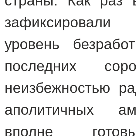
страны. Как раз
зафиксировали
уровень безрабо
последних со
неизбежностью ра
аполитичных ам
вполне гото