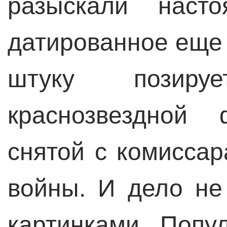
разыскали наст
датированное еще 
штуку позир
краснозвездной 
снятой с комисса
войны. И дело не
картинками. Попу