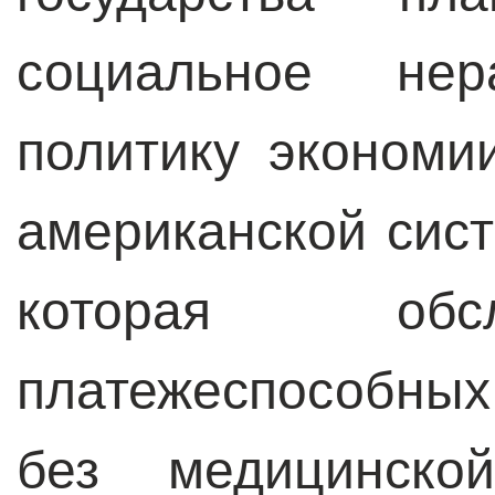
социальное нер
политику экономи
американской сис
которая обс
платежеспособны
без медицинско