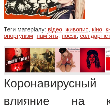
Теги матеріалу:
відео
,
живопис
,
кіно
,
к
опортунізм
,
пам`ять
,
поезії
,
солідарніс
Коронавирусный
влияние на ку