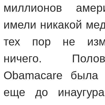
миллионов амер
имели никакой мед
тех пор не изме
ничего. Поло
Obamacare была 
еще до инаугура