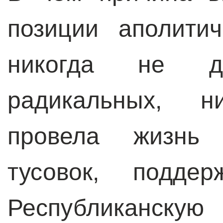
позиции аполити
никогда не де
радикальных, н
провела жизнь 
тусовок, подде
Республиканскую