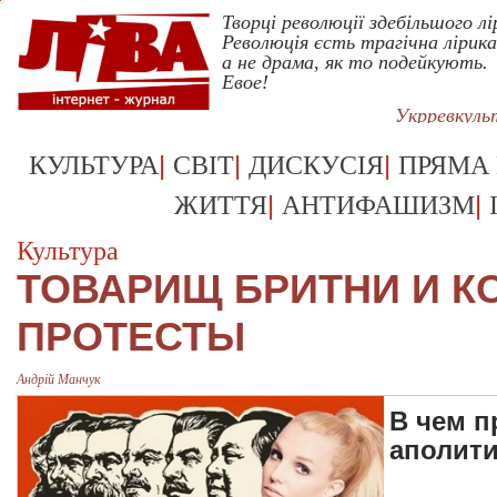
Творці революції здебільшого лі
Революція єсть трагічна лірика
а не драма, як то подейкують.
Евое!
Укрревкуль
|
|
|
КУЛЬТУРА
СВІТ
ДИСКУСІЯ
ПРЯМА
|
|
ЖИТТЯ
АНТИФАШИЗМ
Культура
ТОВАРИЩ БРИТНИ И 
ПРОТЕСТЫ
Андрій Манчук
В чем п
аполит