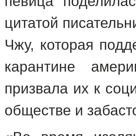
певица поделилас
цитатой писатель
Чжу, которая под
карантине амер
призвала их к со
обществе и забаст