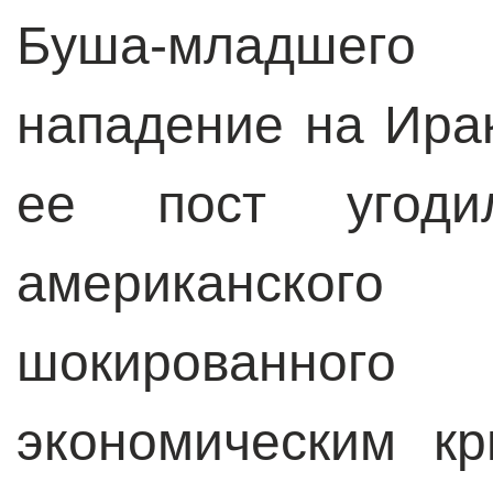
Буша-младшег
нападение на Ирак
ее пост угод
американского 
шокированн
экономическим к