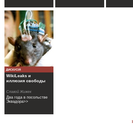
ДИСКУСІЯ
WikiLeaks и
иллюзия свободы
Славой Жижек
Два года в посольстве
Эквадора>>