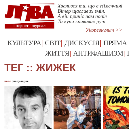
Хвалився ти, що в Німеччині
Вітер щасливих змін.
А він приніс нам попіл
Та купи кривавих руїн
Укрревкульт >>
|
|
|
КУЛЬТУРА
СВІТ
ДИСКУСІЯ
ПРЯМА
|
|
ЖИТТЯ
АНТИФАШИЗМ
ТЕГ :: ЖИЖЕК
нове
|
популярне