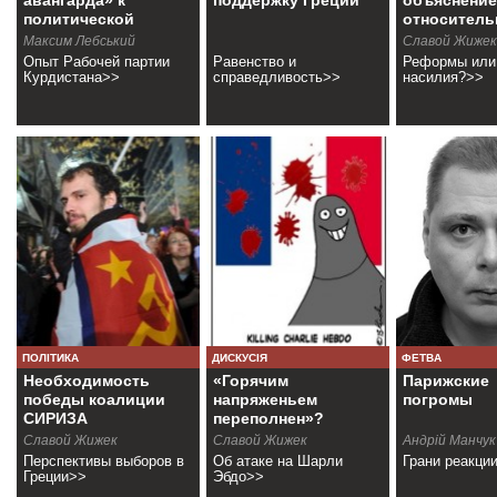
авангарда» к
поддержку Греции
объяснение
политической
относитель
конфедерации
популизма
Максим Лебський
Славой Жижек
Опыт Рабочей партии
Равенство и
Реформы или
Курдистана>>
справедливость>>
насилия?>>
ПОЛІТИКА
ДИСКУСІЯ
ФЕТВА
Необходимость
«Горячим
Парижские
победы коалиции
напряженьем
погромы
СИРИЗА
переполнен»?
Славой Жижек
Славой Жижек
Андрій Манчук
Перспективы выборов в
Об атаке на Шарли
Грани реакци
Греции>>
Эбдо>>