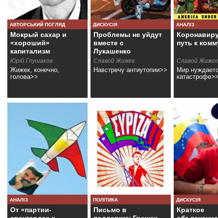
АВТОРСЬКИЙ ПОГЛЯД
ДИСКУСІЯ
АНАЛІЗ
Мокрый сахар и
Проблемы не уйдут
Коронавиру
«хороший»
вместе с
путь к ком
капитализм
Лукашенко
Юрій Глушаков
Славой Жижек
Славой Жижек
Жижек, конечно,
Навстречу антиутопии>>
Мир нуждаетс
голова>>
катастрофе>
АНАЛІЗ
ПОЛІТИКА
ДИСКУСІЯ
От «партии-
Письмо в
Краткое