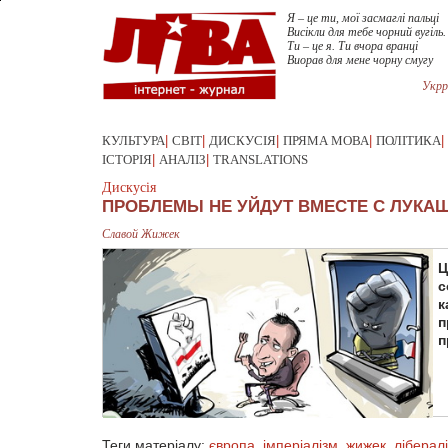
Я – це ти, мої засмаглі пальці
Висікли для тебе чорний вугіль.
Ти – це я. Ти вчора вранці
Виорав для мене чорну смугу
Укрр
КУЛЬТУРА
|
СВІТ
|
ДИСКУСІЯ
|
ПРЯМА МОВА
|
ПОЛІТИКА
|
ІСТОРІЯ
|
АНАЛІЗ
|
TRANSLATIONS
Дискусія
ПРОБЛЕМЫ НЕ УЙДУТ ВМЕСТЕ С ЛУКА
Славой Жижек
Ц
с
к
п
п
Теги матеріалу:
європа
,
імперіалізм
,
жижек
,
ліберал