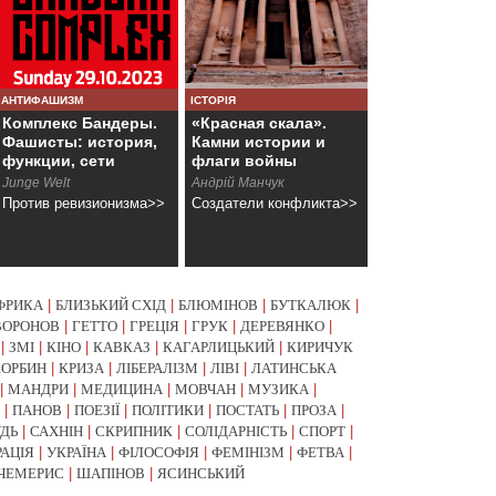
АНТИФАШИЗМ
ІСТОРІЯ
Комплекс Бандеры.
«Красная скала».
Фашисты: история,
Камни истории и
функции, сети
флаги войны
Junge Welt
Андрій Манчук
Против ревизионизма>>
Создатели конфликта>>
ФРИКА
|
БЛИЗЬКИЙ СХІД
|
БЛЮМІНОВ
|
БУТКАЛЮК
|
ВОРОНОВ
|
ГЕТТО
|
ГРЕЦІЯ
|
ГРУК
|
ДЕРЕВЯНКО
|
|
ЗМІ
|
КІНО
|
КАВКАЗ
|
КАГАРЛИЦЬКИЙ
|
КИРИЧУК
КОРБИН
|
КРИЗА
|
ЛІБЕРАЛІЗМ
|
ЛІВІ
|
ЛАТИНСЬКА
|
МАНДРИ
|
МЕДИЦИНА
|
МОВЧАН
|
МУЗИКА
|
|
ПАНОВ
|
ПОЕЗІЇ
|
ПОЛІТИКИ
|
ПОСТАТЬ
|
ПРОЗА
|
УДЬ
|
САХНІН
|
СКРИПНИК
|
СОЛІДАРНІСТЬ
|
СПОРТ
|
РАЦІЯ
|
УКРАЇНА
|
ФІЛОСОФІЯ
|
ФЕМІНІЗМ
|
ФЕТВА
|
ЧЕМЕРИС
|
ШАПІНОВ
|
ЯСИНСЬКИЙ