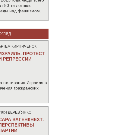
 2025 года люди всего
т 80-ти летнюю
беды над фашизмом.
ОГЛЯД
АРТЕМ КИРПИЧЕНОК
ИЗРАИЛЬ. ПРОТЕСТ
И РЕПРЕССИИ
а втягивания Израиля в
ичения гражданских
IЛЛЯ ДЕРЕВ`ЯНКО
САРА ВАГЕНКНЕХТ:
ПЕРСПЕКТИВЫ
ПАРТИИ