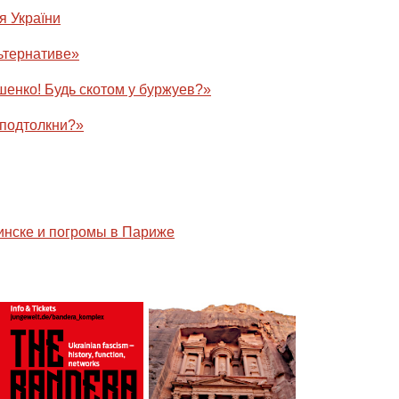
я України
ьтернативе»
шенко! Будь скотом у буржуев?»
подтолкни?»
инске и погромы в Париже