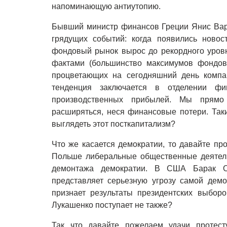
напоминающую антиутопию.
Бывший министр финансов Греции Янис Вар
грядущих событий: когда появились ново
фондовый рынок вырос до рекордного уровн
фактами (большинство максимумов фондово
процветающих на сегодняшний день компан
тенденция заключается в отделении фи
производственных прибылей. Мы прямо 
расширяться, неся финансовые потери. Таки
выглядеть этот посткапитализм?
Что же касается демократии, то давайте пр
Польше либеральные общественные деятели
демонтажа демократии. В США Барак О
представляет серьезную угрозу самой демо
признает результаты президентских выборо
Лукашенко поступает не также?
Так что давайте пожелаем удачи протест