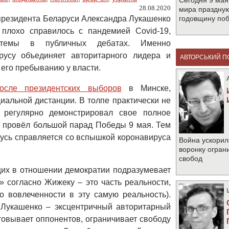
Сегодня 9 мая
28.08.2020
мира праздную
 президента Беларуси Александра Лукашенко
годовщину по
 плохо справилось с пандемией Covid-19,
 темы в публичных дебатах. Именно
русу объединяет авторитарного лидера и
АВТОРСЬКИЙ П
его пребыванию у власти.
осле президентских выборов
в Минске,
циальной дистанции. В толпе практически не
регулярно демонстрировал свое полное
е провёл большой парад Победы 9 мая. Тем
арусь справляется со вспышкой коронавируса
Война ускорил
воронку огран
свобод
их в отношении демократии подразумевает
» согласно Жижеку – это часть реальности,
го вовлеченности в эту самую реальность).
 Лукашенко – эксцентричный авторитарный
товывает оппонентов, ограничивает свободу