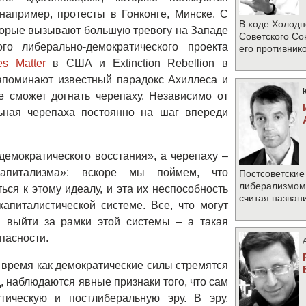
апример, протесты в Гонконге, Минске. С
В ходе Холодн
торые вызывают большую тревогу на Западе
Советского Со
о либерально-демократического проекта
его противник
es Matter
в США и Extinction Rebellion в
апоминают известный парадокс Ахиллеса и
е сможет догнать черепаху. Независимо от
льная черепаха постоянно на шаг впереди
емократического восстания», а черепаху –
 капитализма»: вскоре мы поймем, что
Постсоветские
либерализмом 
ься к этому идеалу, и эта их неспособность
считая назван
апиталистической системе. Все, что могут
ы выйти за рамки этой системы – а такая
пасности.
о время как демократические силы стремятся
, наблюдаются явные признаки того, что сам
тическую и постлиберальную эру. В эру,