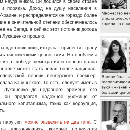
ым неудачником. Он добился в своей стране
и и порядка. Доход на душу населения в
Множество не
краине, и распределяется он гораздо более
в политическо
чие в значительной степени обеспечивалось
ходили на по
е на Запад, а сейчас этот источник дохода
мя Лукашенко прошло.
ы «догоняющих», их цель – привести страну
питалистическими ценностями. Но проблемы
ъявят о победе демократии и первая волна
вполне может стать новая, более национал-
елорусской версии венгерского премьер-
В мире больши
геополитическ
лава Качиньского. То есть, следует иметь в
тысяч жизней 
и Лукашенко до недавнего времени: его
большой цено
то он предлагал надежное убежище от
льного капитализма, таких как коррупция,
ть.
 пару лет,
можно разделить на два типа
. С
ты «догоняющих», которые пользуются