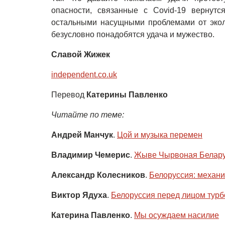
опасности, связанные с Covid-19 вернут
остальными насущными проблемами от эколо
безусловно понадобятся удача и мужество.
Славой Жижек
independent.co.uk
Перевод
Катерины Павленко
Читайте по теме:
Андрей Манчук
.
Цой и музыка перемен
Владимир Чемерис
.
Жыве Чырвоная Белар
Александр Колесников
.
Белоруссия: механ
Виктор Ядуха
.
Белоруссия перед лицом турб
Катерина Павленко
.
Мы осуждаем насилие