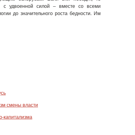
ся с удвоенной силой – вместе со всеми
гии до значительного роста бедности. Им
усь
изм смены власти
о-капитализма