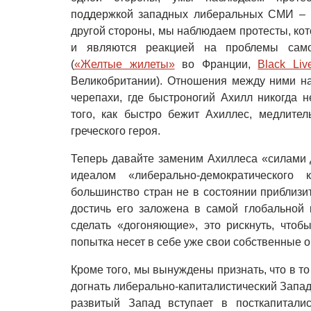
поддержкой западных либеральных СМИ – н
другой стороны, мы наблюдаем протесты, ко
и являются реакцией на проблемы самог
(
«Желтые жилеты»
во Франции,
Black Liv
Великобритании). Отношения между ними н
черепахи, где быстроногий Ахилл никогда н
того, как быстро бежит Ахиллес, медлите
греческого героя.
Теперь давайте заменим Ахиллеса «силами д
идеалом «либерально-демократического
большинство стран не в состоянии приблизит
достичь его заложена в самой глобальной к
сделать «догоняющие», это рискнуть, чтоб
попытка несет в себе уже свои собственные о
Кроме того, мы вынуждены признать, что в т
догнать либерально-капиталистический Запад
развитый Запад вступает в посткапиталис