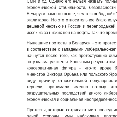
СМИ и т.д. Однако его нельзя назвать полн
экономической стабильности, безопасност
Беларуси намного выше, чем в «свободной» У
эгалитарно. Но это относительное благополу
дешевой нефтью из России и перепродажей е
иссяк из-за низких цен на нефть. Так что вре
Нынешние протесты в Беларуси – это протест
в соответствие с западными либерально-ка
начнутся после того, как протестующие об
энтузиазма уляжется. Конечным результатом 
консервативная фигура – что-то вроде б
министра Виктора Орбана или польского Ярос
виду причину относительной популярност
терпели, принимали именно потому, ч
разрушительных последствий дикого либера
экономическая и социальная неопределеннос
Протесты, которые сотрясают мир последние
одной стороны, умы наблюдаем протес