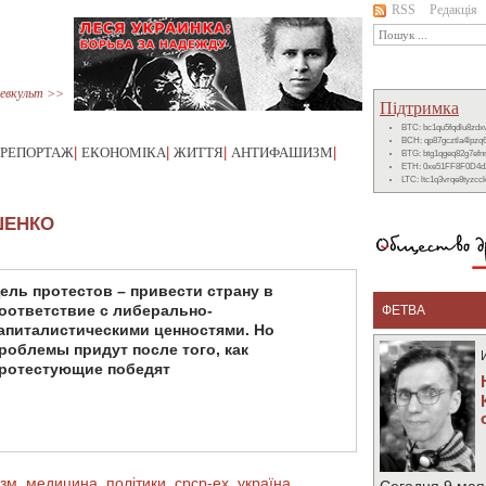
RSS
Редакція
евкульт >>
Підтримка
BTC: bc1qu5fqdlu8zd
BCH: qp87gcztla4lpzq
РЕПОРТАЖ
|
ЕКОНОМІКА
|
ЖИТТЯ
|
АНТИФАШИЗМ
|
BTG: btg1qgeq82g7ef
ETH: 0xe51FF8F0D4d
LTC: ltc1q3vrqe8tyzc
ШЕНКО
ель протестов – привести страну в
оответствие с либерально-
ФЕТВА
апиталистическими ценностями. Но
роблемы придут после того, как
ротестующие победят
ізм
,
медицина
,
політики
,
срср-ex
,
україна