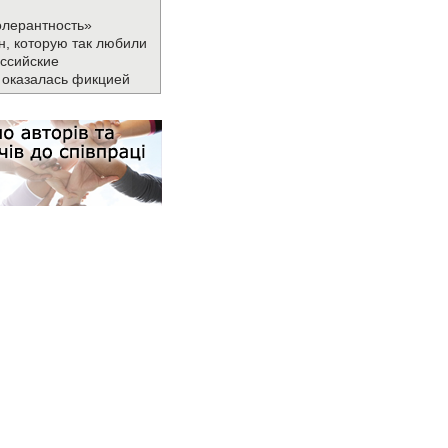
олерантность»
н, которую так любили
ссийские
 оказалась фикцией