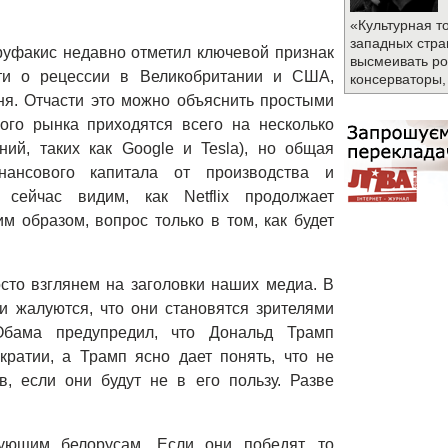
«Культурная т
западных стра
уфакис недавно отметил ключевой признак
высмеивать ро
сти о рецессии в Великобритании и США,
консерваторы,
я. Отчасти это можно объяснить простыми
го рынка приходятся всего на несколько
ий, таких как Google и Tesla), но общая
нансового капитала от производства и
сейчас видим, как Netflix продолжает
м образом, вопрос только в том, как будет
осто взглянем на заголовки наших медиа. В
 жалуются, что они становятся зрителями
бама предупредил, что Дональд Трамп
кратии, а Трамп ясно дает понять, что не
в, если они будут не в его пользу. Разве
ующим белорусам. Если они победят, то