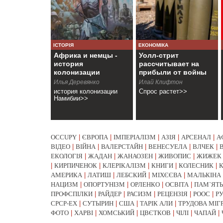
ІСТОРІЯ
ЕКОНОМІКА
Африка и немцы -
Уолл-стрит
история
рассчитывает на
колонизации
прибыли от войны
Намибии
Илья Деревянко
Илай Клифтон
история колонизации
Спрос растет>>
Намибии>>
OCCUPY
|
ЄВРОПА
|
ІМПЕРІАЛІЗМ
|
АЗІЯ
|
АРСЕНАЛ
|
А
ВІДЕО
|
ВІЙНА
|
ВАЛЕРСТАЙН
|
ВЕНЕСУЕЛА
|
ВЛЧЕК
|
ЕКОЛОГІЯ
|
ЖАДАН
|
ЖАНАОЗЕН
|
ЖИВОПИС
|
ЖИЖЕК
|
КИРПИЧЕНОК
|
КЛЕРІКАЛІЗМ
|
КНИГИ
|
КОЛЕСНИК
|
АМЕРИКА
|
ЛАТИШ
|
ЛЕБСКИЙ
|
МІХЄЄВА
|
МАЛЬКІНА
НАЦИЗМ
|
ОПОРТУНІЗМ
|
ОРЛЕНКО
|
ОСВІТА
|
ПАМ`ЯТЬ
ПРОФСПІЛКИ
|
РАЙДЕР
|
РАСИЗМ
|
РЕЦЕНЗІЯ
|
РООС
|
Р
СРСР-EX
|
СУТЫРИН
|
США
|
ТАРІК АЛИ
|
ТРУДОВА МІГ
ФОТО
|
ХАРВІ
|
ХОМСЬКИЙ
|
ЦВЄТКОВ
|
ЧІЛІ
|
ЧАПАЙ
|