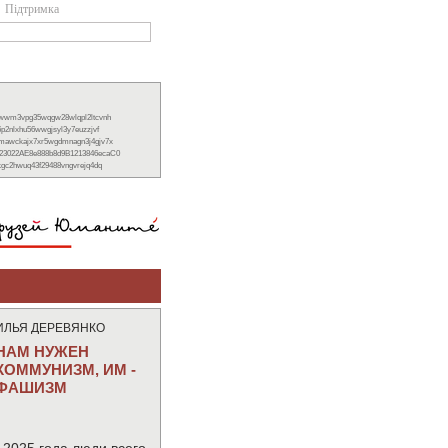
Підтримка
xwwm3vpg35wqgw28wlqpl2ltcvnh
6p2nlxhu56wwgjsyl3y7euzzjvf
nmawckajx7xr5wgdmnagn3j4gjv7x
23022AE8e888b8d9B1213846ecaC0
ckgc2hwuq43f29488vngvrejq4dq
ИЛЬЯ ДЕРЕВЯНКО
НАМ НУЖЕН
КОММУНИЗМ, ИМ -
ФАШИЗМ