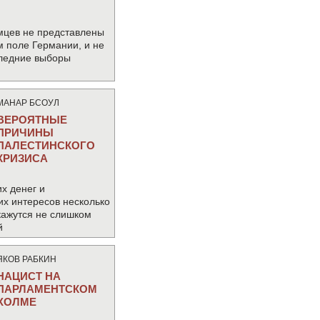
мцев не представлены
м поле Германии, и не
следние выборы
МАНАР БСОУЛ
ВЕРОЯТНЫЕ
ПРИЧИНЫ
ПАЛЕСТИНСКОГО
КРИЗИСА
х денег и
их интересов несколько
кажутся не слишком
й
ЯКОВ РАБКИН
НАЦИСТ НА
ПАРЛАМЕНТСКОМ
ХОЛМЕ