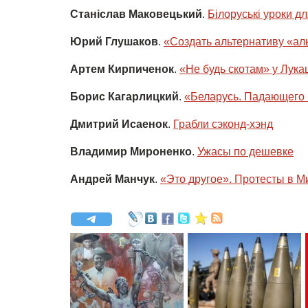
Станіслав Маковецький
.
Білоруські уроки дл
Юрий Глушаков
.
«Создать альтернативу «ал
Артем Кирпиченок
.
«Не будь скотам» у Лука
Борис Кагарлицкий
.
«Беларусь. Падающего 
Дмитрий Исаенок
.
Грабли сэконд-хэнд
Владимир Мироненко
.
Ужасы по дешевке
Андрей Манчук
.
«Это другое». Протесты в М