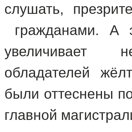
слушать, презрит
гражданами. А э
увеличивает н
обладателей жёл
были оттеснены п
главной магистрал