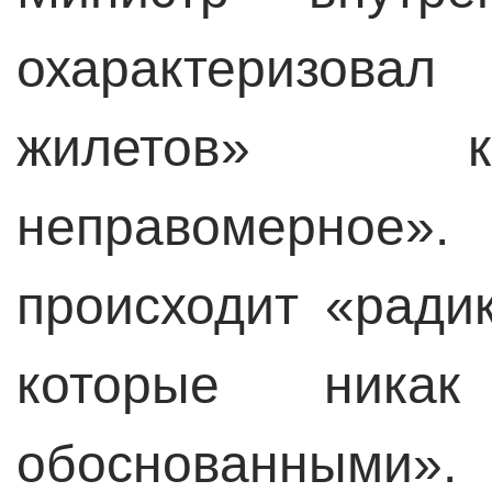
охарактеризова
жилетов» к
неправомерное
происходит «ради
которые никак
обоснованными»