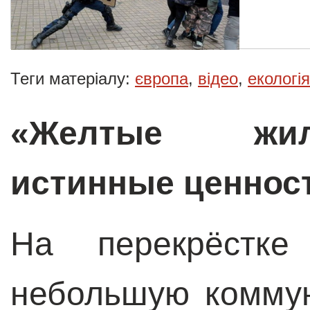
Теги матеріалу:
європа
,
відео
,
екологія
«Желтые жи
истинные ценнос
На перекрёстке
небольшую комму