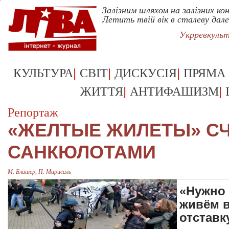
Залізним шляхом на залізних ко
Летить твій вік в сталеву дале
Укрревкуль
|
|
|
КУЛЬТУРА
СВІТ
ДИСКУСІЯ
ПРЯМА
|
|
ЖИТТЯ
АНТИФАШИЗМ
Репортаж
«ЖЕЛТЫЕ ЖИЛЕТЫ» С
САНКЮЛОТАМИ
М. Блашер, П. Марисаль
«Нужно 
живём в
отставк