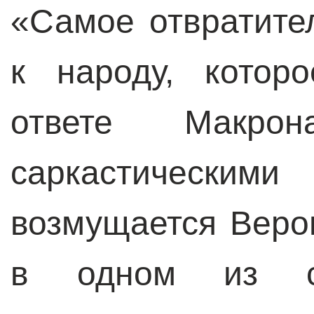
«Самое отвратите
к народу, котор
ответе Макрон
саркастически
возмущается Веро
в одном из сп