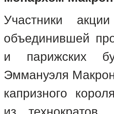
Участники акции
объединившей пр
и парижских бу
Эммануэля Макрон
капризного корол
из технократов,