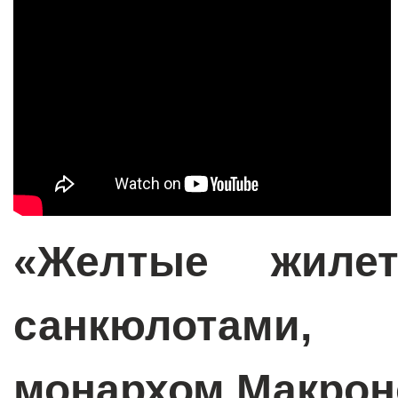
«Желтые жиле
санкюлотами
монархом Макро