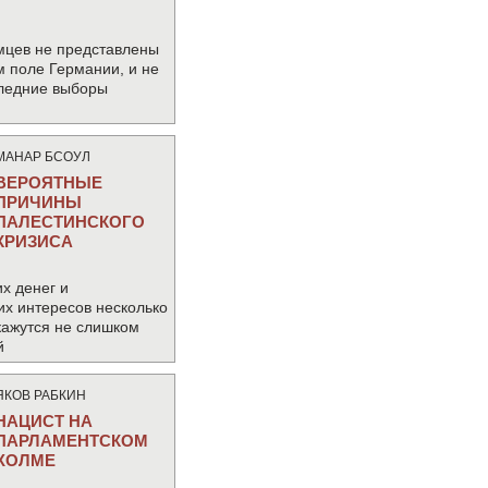
мцев не представлены
м поле Германии, и не
следние выборы
МАНАР БСОУЛ
ВЕРОЯТНЫЕ
ПРИЧИНЫ
ПАЛЕСТИНСКОГО
КРИЗИСА
х денег и
их интересов несколько
кажутся не слишком
й
ЯКОВ РАБКИН
НАЦИСТ НА
ПАРЛАМЕНТСКОМ
ХОЛМЕ