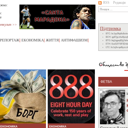
RSS
Редакція
ижно:
о:
и
евкульт >>
Підтримка
BTC: bc1qu5fqdlu8zd
BCH: qp87gcztla4lpzq
РЕПОРТАЖ
|
ЕКОНОМІКА
|
ЖИТТЯ
|
АНТИФАШИЗМ
|
BTG: btg1qgeq82g7ef
ETH: 0xe51FF8F0D4d
LTC: ltc1q3vrqe8tyzc
ФЕТВА
ЕКОНОМІКА
ЕКОНОМІКА