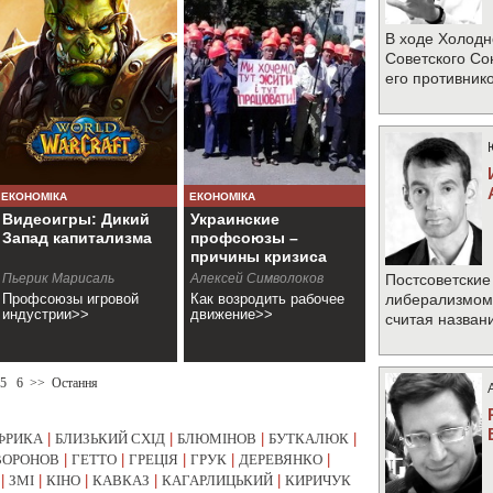
В ходе Холодн
Советского Со
его противник
ЕКОНОМІКА
ЕКОНОМІКА
Видеоигры: Дикий
Украинские
Запад капитализма
профсоюзы –
причины кризиса
Пьерик Марисаль
Алексей Символоков
Постсоветские
Профсоюзы игровой
Как возродить рабочее
либерализмом 
индустрии>>
движение>>
считая назван
5
6
>>
Остання
ФРИКА
|
БЛИЗЬКИЙ СХІД
|
БЛЮМІНОВ
|
БУТКАЛЮК
|
ВОРОНОВ
|
ГЕТТО
|
ГРЕЦІЯ
|
ГРУК
|
ДЕРЕВЯНКО
|
|
ЗМІ
|
КІНО
|
КАВКАЗ
|
КАГАРЛИЦЬКИЙ
|
КИРИЧУК