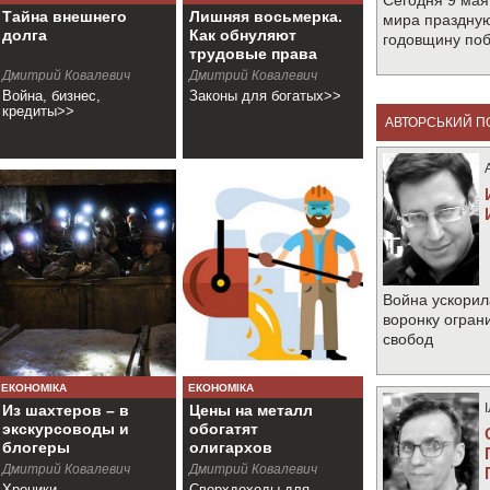
Сегодня 9 мая
Тайна внешнего
Лишняя восьмерка.
мира праздную
долга
Как обнуляют
годовщину по
трудовые права
Дмитрий Ковалевич
Дмитрий Ковалевич
Война, бизнес,
Законы для богатых>>
кредиты>>
АВТОРСЬКИЙ П
Война ускорил
воронку огран
свобод
ЕКОНОМІКА
ЕКОНОМІКА
Из шахтеров – в
Цены на металл
экскурсоводы и
обогатят
блогеры
олигархов
Дмитрий Ковалевич
Дмитрий Ковалевич
Хроники
Сверхдоходы для