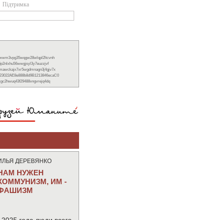
Підтримка
xwwm3vpg35wqgw28wlqpl2ltcvnh
6p2nlxhu56wwgjsyl3y7euzzjvf
nmawckajx7xr5wgdmnagn3j4gjv7x
23022AE8e888b8d9B1213846ecaC0
ckgc2hwuq43f29488vngvrejq4dq
ИЛЬЯ ДЕРЕВЯНКО
НАМ НУЖЕН
КОММУНИЗМ, ИМ -
ФАШИЗМ