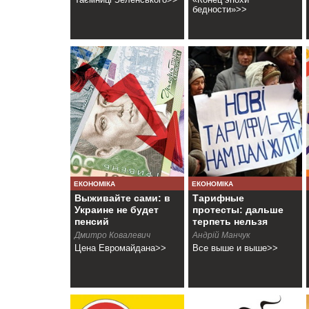
бедности»>>
ЕКОНОМІКА
ЕКОНОМІКА
Выживайте сами: в
Тарифные
Украине не будет
протесты: дальше
пенсий
терпеть нельзя
Дмитро Ковалевич
Андрiй Манчук
Цена Евромайдана>>
Все выше и выше>>