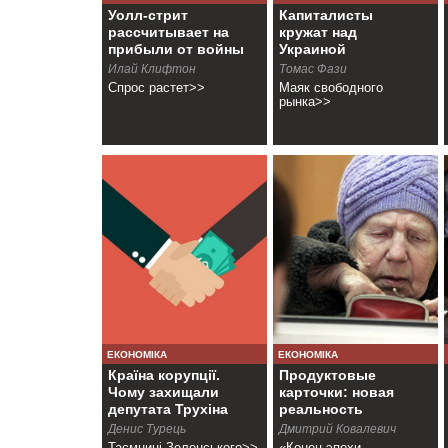
Уолл-стрит
Капиталисты
рассчитывает на
кружат над
прибыли от войны
Украиной
Илай Клифтон
Томас Фази
Спрос растет>>
Маяк свободного
рынка>>
ЕКОНОМІКА
ЕКОНОМІКА
Країна корупції.
Продуктовые
Чому захищали
карточки: новая
депутата Трухіна
реальность
Денис Турець
Дмитрий Ковалевич
Таємниці Зеленського>>
«Конец эпохи