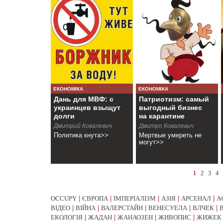
ЕКОНОМІКА
ЕКОНОМІКА
Дань для МВФ: с
Патриотизм: самый
украинцев взыщут
выгодный бизнес
долги
на карантине
Дмитрий Ковалевич
Дмитро Ковалевич
Политика кнута>>
Мертвые умереть не
могут>>
1
2
3
4
OCCUPY
|
ЄВРОПА
|
ІМПЕРІАЛІЗМ
|
АЗІЯ
|
АРСЕНАЛ
|
А
ВІДЕО
|
ВІЙНА
|
ВАЛЕРСТАЙН
|
ВЕНЕСУЕЛА
|
ВЛЧЕК
|
ЕКОЛОГІЯ
|
ЖАДАН
|
ЖАНАОЗЕН
|
ЖИВОПИС
|
ЖИЖЕК