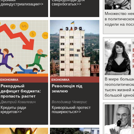
деиндустриализации>>
сверхбогатых>>
Множество не
в политическо
ходили на по
В мире больши
ЕКОНОМІКА
ЕКОНОМІКА
геополитическ
Рекордный
Революція під
тысяч жизней 
дефицит бюджета:
землею
большой цено
пропасть растет
Дмитрий Ковалевич
Володимир Чемерис
Кредиты ради
Криворізький протест
кредитов>>
поширюється>>