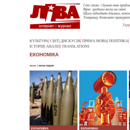
I от стою: i думаю так прибл
Вiрю: зробимо весну на свiтi.
Щось пiдходить близько, нiжн
Товаришу, дозвольте прикурит
Укрр
КУЛЬТУРА
|
СВІТ
|
ДИСКУСІЯ
|
ПРЯМА МОВА
|
ПОЛІТИКА
|
ІСТОРІЯ
|
АНАЛІЗ
|
TRANSLATIONS
ЕКОНОМІКА
нове
|
популярне
ЕКОНОМІКА
ЕКОНОМІКА