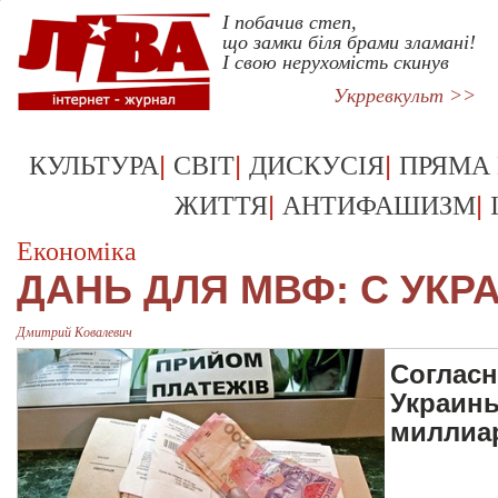
І побачив степ,
що замки біля брами зламані!
І свою нерухомість скинув
Укрревкульт >>
|
|
|
КУЛЬТУРА
СВІТ
ДИСКУСІЯ
ПРЯМА
|
|
ЖИТТЯ
АНТИФАШИЗМ
Економіка
ДАНЬ ДЛЯ МВФ: С УК
Дмитрий Ковалевич
Согласн
Украины
миллиа