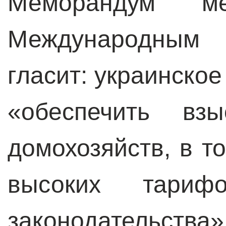
Меморандум м
Международным
гласит: украинско
«обеспечить вз
домохозяйств, в т
высоких тариф
законодательств