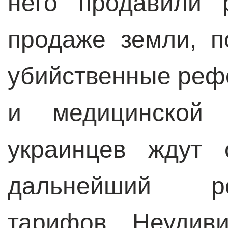
него продавили 
продаже земли, 
убийственные реф
и медицинской 
украинцев ждут
дальнейший р
тарифов. Неудиви