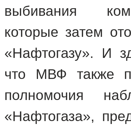
выбивания ком
которые затем от
«Нафтогазу». И з
что МВФ также п
полномочия набл
«Нафтогаза», пре