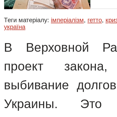
Теги матеріалу:
імперіалізм
,
гетто
,
кри
україна
В Верховной Рад
проект закона,
выбивание долго
Украины. Это 