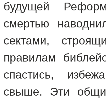
будущей Реформ
смертью наводни
сектами, строя
правилам библей
спастись, избеж
свыше. Эти общи