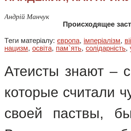
Андрій Манчук
Происходящее зас
Теги матеріалу:
європа
,
імперіалізм
,
в
нацизм
,
освіта
,
пам`ять
,
солідарність
,
Атеисты знают – 
которые считали ч
своей паствы, б