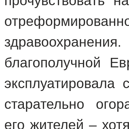
прочувствовать н
отреформиро
здравоохранени
благополучной Ев
эксплуатировала 
старательно ого
его жителей – хот