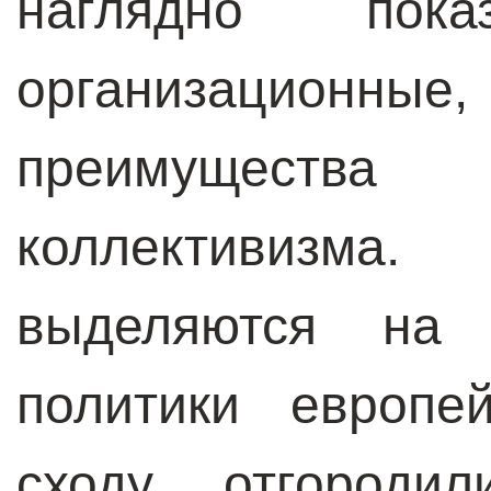
наглядно пок
организационны
преимущества 
коллективизм
выделяются на 
политики европе
сходу отгороди