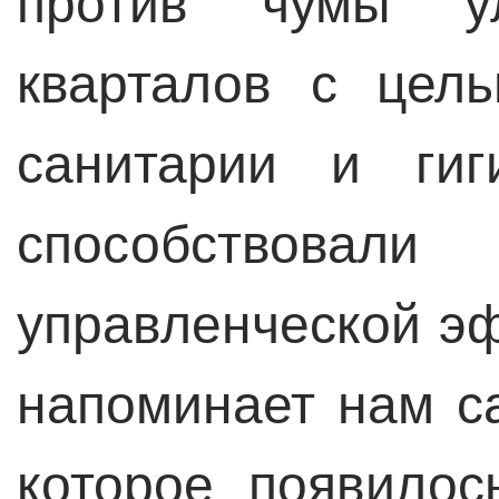
против чумы ул
кварталов с цел
санитарии и ги
способствовали 
управленческой э
напоминает нам с
которое появилос