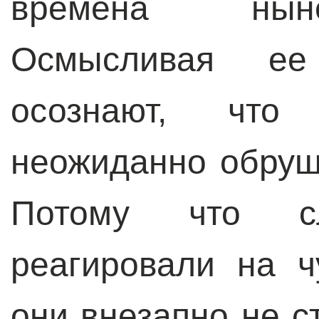
времена нын
Осмысливая ее
осознают, что
неожиданно обруш
Потому что с
реагировали на ч
они внезапно не с