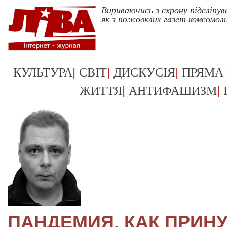
Вириваючись з схрону підсліпу
як з пожовклих газет комсомол
|
|
|
КУЛЬТУРА
СВІТ
ДИСКУСІЯ
ПРЯМА
|
|
ЖИТТЯ
АНТИФАШИЗМ
ПАНДЕМИЯ, КАК ПРИН