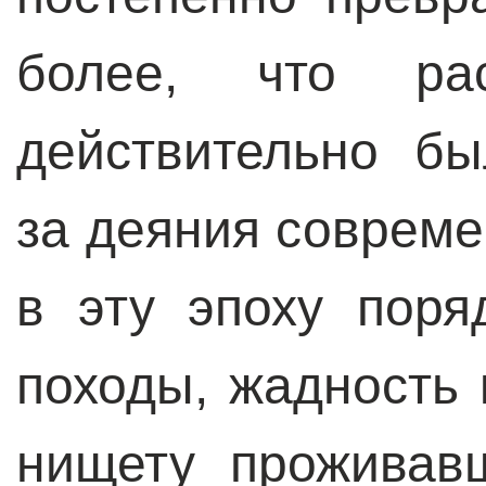
более, что рас
действительно б
за деяния соврем
в эту эпоху поря
походы, жадность 
нищету проживав