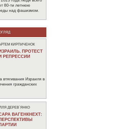
 2025 года люди всего
т 80-ти летнюю
беды над фашизмом.
ОГЛЯД
АРТЕМ КИРПИЧЕНОК
ИЗРАИЛЬ. ПРОТЕСТ
И РЕПРЕССИИ
а втягивания Израиля в
ичения гражданских
IЛЛЯ ДЕРЕВ`ЯНКО
САРА ВАГЕНКНЕХТ:
ПЕРСПЕКТИВЫ
ПАРТИИ