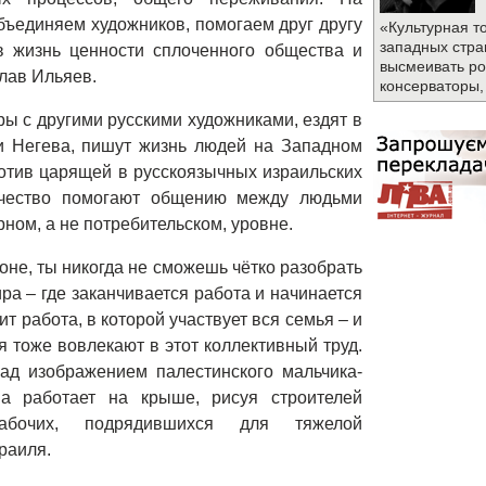
бъединяем художников, помогаем друг другу
«Культурная т
западных стра
 жизнь ценности сплоченного общества и
высмеивать ро
лав Ильяев.
консерваторы,
 с другими русскими художниками, ездят в
и Негева, пишут жизнь людей на Западном
ротив царящей в русскоязычных израильских
рчество помогают общению между людьми
ном, а не потребительском, уровне.
оне, ты никогда не сможешь чётко разобрать
ира – где заканчивается работа и начинается
ит работа, в которой участвует вся семья – и
я тоже вовлекают в этот коллективный труд.
ад изображением палестинского мальчика-
а работает на крыше, рисуя строителей
абочих, подрядившихся для тяжелой
раиля.