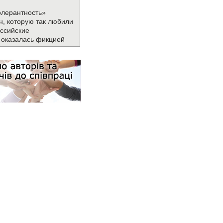
олерантность»
н, которую так любили
ссийские
 оказалась фикцией