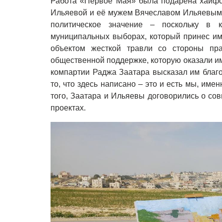
Работа «Первое Мая» была подарена хайфс
Ильяевой и её мужем Вячеславом Ильяевым 
политическое значение – поскольку в 
муниципальных выборах, который принес им
объектом жесткой травли со стороны пр
общественной поддержке, которую оказали им
компартии Раджа Заатара высказал им благо
то, что здесь написано – это и есть мы, имен
того, Заатара и Ильяевы договорились о со
проектах.