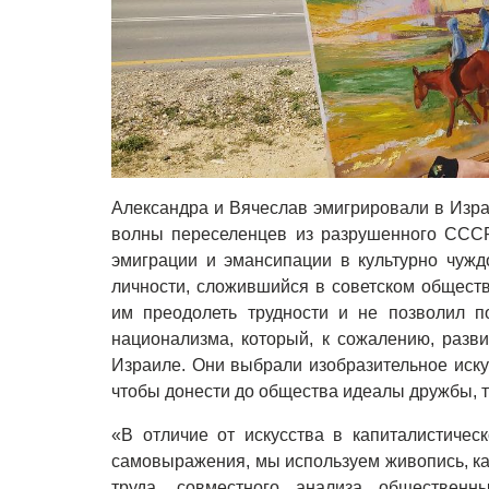
Александра и Вячеслав эмигрировали в Израи
волны переселенцев из разрушенного СССР,
эмиграции и эмансипации в культурно чужд
личности, сложившийся в советском общест
им преодолеть трудности и не позволил п
национализма, который, к сожалению, разв
Израиле. Они выбрали изобразительное иску
чтобы донести до общества идеалы дружбы, т
«В отличие от искусства в капиталистичес
самовыражения, мы используем живопись, ка
труда, совместного анализа общественн