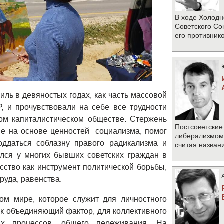
В ходе Холодн
Советского Со
его противник
ль в девяностых годах, как часть массовой
 и прочувствовали на себе все трудности
ом капиталистическом обществе. Стержень
Постсоветские
ве на основе ценностей социализма, помог
либерализмом 
оддаться соблазну правого радикализма и
считая назван
ился у многих бывших советских граждан в
сство как инструмент политической борьбы,
руда, равенства.
ком мире, которое служит для личностного
к объединяющий фактор, для коллективного
ых процессов, общего переживания. На