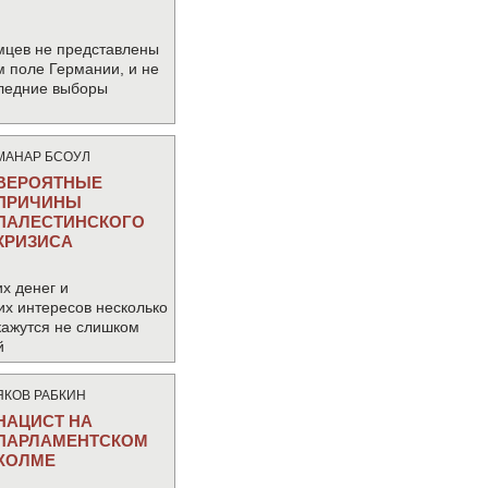
мцев не представлены
м поле Германии, и не
следние выборы
МАНАР БСОУЛ
ВЕРОЯТНЫЕ
ПРИЧИНЫ
ПАЛЕСТИНСКОГО
КРИЗИСА
х денег и
их интересов несколько
кажутся не слишком
й
ЯКОВ РАБКИН
НАЦИСТ НА
ПАРЛАМЕНТСКОМ
ХОЛМЕ