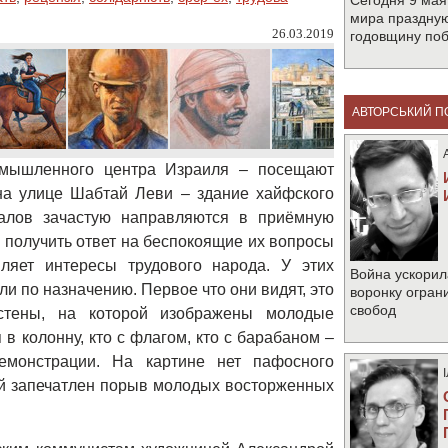
Сегодня 9 мая
мира праздную
26.03.2019
годовщину по
АВТОРСЬКИЙ П
мышленного центра Израиля – посещают
на улице Шабтай Леви – здание хайфского
талов зачастую направляются в приёмную
получить ответ на беспокоящие их вопросы
вляет интересы трудового народа. У этих
Война ускорил
ли по назначению. Первое что они видят, это
воронку огран
свобод
стены, на которой изображены молодые
в колонну, кто с флагом, кто с барабаном –
емонстрации. На картине нет пафосного
ей запечатлен порыв молодых восторженных