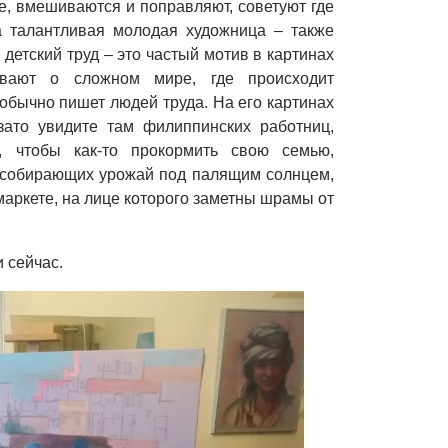
те, вмешиваются и поправляют, советуют где
а талантливая молодая художница – также
 детский труд – это частый мотив в картинах
ывают о сложном мире, где происходит
обычно пишет людей труда. На его картинах
зато увидите там филиппинских работниц,
, чтобы как-то прокормить свою семью,
, собирающих урожай под палящим солнцем,
маркете, на лице которого заметны шрамы от
и сейчас.