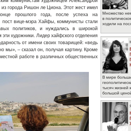
ким коммунистам художницей Александрой
из города Ришон ле Циона. Этот жест имел
Множество не
конце прошлого года, после успеха на
в политическо
 пост вице-мэра Хайфы, коммунисты стали
ходили на по
авых политиков, и нуждались в широкой
 эти художники. Лидер хайфского отделения
дарность от имени своих товарищей: «ведь
но мы», – сказал он, получая картину. Кроме
вместной работе в различных общественных
В мире больши
геополитическ
тысяч жизней 
большой цено