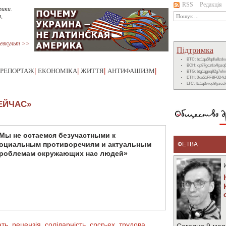
RSS
Редакція
рики.
,
евкульт >>
Підтримка
BTC: bc1qu5fqdlu8zd
BCH: qp87gcztla4lpzq
РЕПОРТАЖ
|
ЕКОНОМІКА
|
ЖИТТЯ
|
АНТИФАШИЗМ
|
BTG: btg1qgeq82g7ef
ETH: 0xe51FF8F0D4d
LTC: ltc1q3vrqe8tyzc
ЕЙЧАС»
Мы не остаемся безучастными к
оциальным противоречиям и актуальным
ФЕТВА
роблемам окружающих нас людей»
ать
,
рецензія
,
солідарність
,
срср-ex
,
трудова