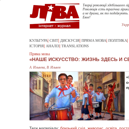
Творці революції здебільшого лі
Революція єсть трагічна лірика
а не драма, як то подейкують.
Евое!
Укрр
КУЛЬТУРА
|
СВІТ
|
ДИСКУСІЯ
|
ПРЯМА МОВА
|
ПОЛІТИКА
|
ІСТОРІЯ
|
АНАЛІЗ
|
TRANSLATIONS
Пряма мова
«НАШЕ ИСКУССТВО: ЖИЗНЬ ЗДЕСЬ И С
А. Ильяева, В. Ильяев
«
с
п
Теги матеріалу:
близький схід
,
живопис
,
освіта
,
пост