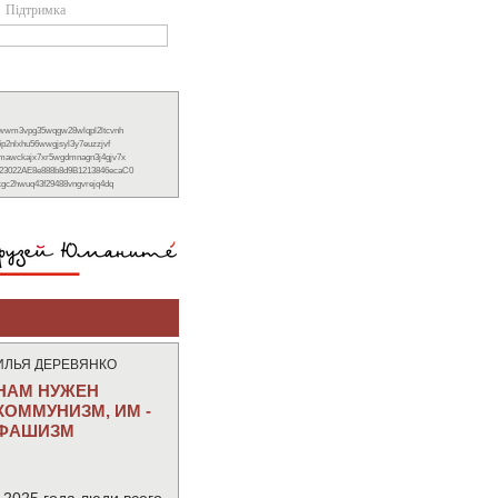
Підтримка
xwwm3vpg35wqgw28wlqpl2ltcvnh
6p2nlxhu56wwgjsyl3y7euzzjvf
nmawckajx7xr5wgdmnagn3j4gjv7x
23022AE8e888b8d9B1213846ecaC0
ckgc2hwuq43f29488vngvrejq4dq
ИЛЬЯ ДЕРЕВЯНКО
НАМ НУЖЕН
КОММУНИЗМ, ИМ -
ФАШИЗМ