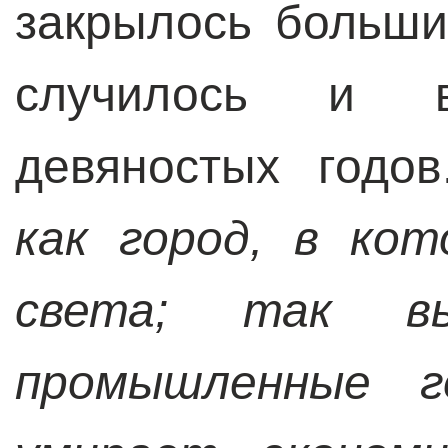
закрылось больши
случилось и 
девяностых годо
как город, в ко
света; так в
промышленные г