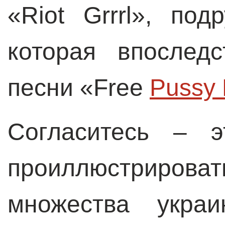
«Riot Grrrl», по
которая впослед
песни «Free
Pussy 
Согласитесь – 
проиллюстрир
множества укра