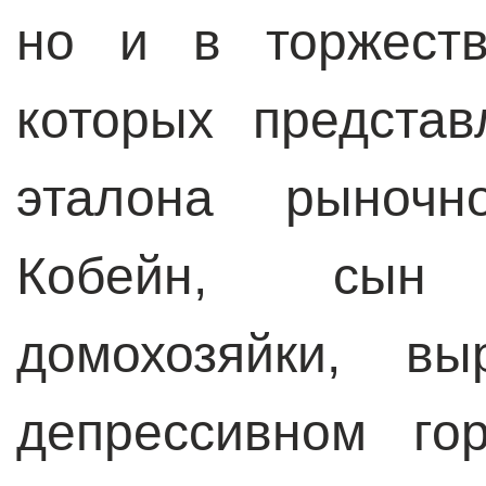
но и в торжест
которых предста
эталона рыночн
Кобейн, сын
домохозяйки, в
депрессивном го