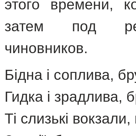
этого времени, 
затем под реп
чиновников.
Бiдна i соплива, б
Гидка i зрадлива, б
Тi слизькi вокзали, 