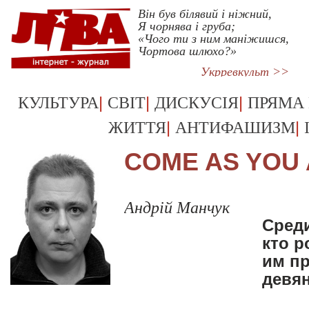
Він був білявий і ніжний,
Я чорнява і груба;
«Чого ти з ним маніжишся,
Чортова шлюхо?»
Укрревкульт >>
|
|
|
КУЛЬТУРА
СВІТ
ДИСКУСІЯ
ПРЯМА
|
|
ЖИТТЯ
АНТИФАШИЗМ
COME AS YOU
Андрій Манчук
Среди
кто р
им пр
девя