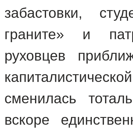
забастовки, сту
граните» и патр
руховцев прибли
капиталистиче
сменилась тотал
вскоре единстве