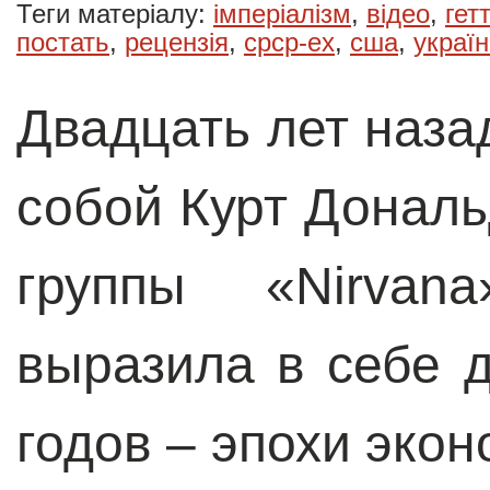
Теги матеріалу:
імперіалізм
,
відео
,
гет
постать
,
рецензія
,
срср-ex
,
сша
,
украї
Двадцать лет наза
собой Курт Дональ
группы «Nirvan
выразила в себе 
годов – эпохи эко