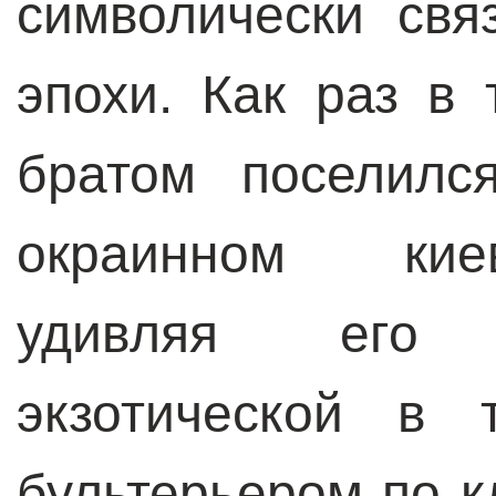
символически свя
эпохи. Как раз в
братом поселил
окраинном кие
удивляя его 
экзотической в
бультерьером по к