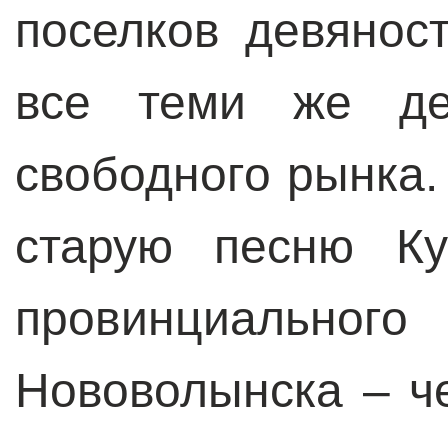
поселков девянос
все теми же де
свободного рынка.
старую песню Ку
провинциального
Нововолынска – ч