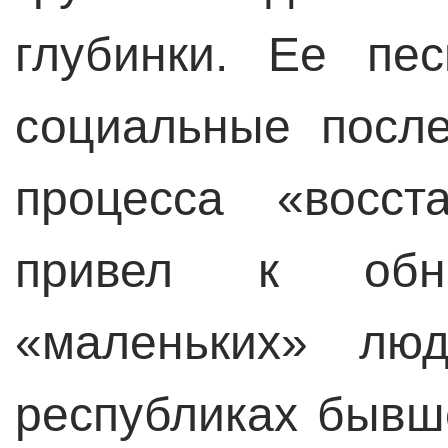
глубинки. Ее пе
социальные посл
процесса «восст
привел к обн
«маленьких» лю
республиках бывш