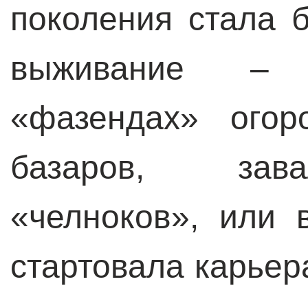
поколения стала 
выживание – 
«фазендах» огор
базаров, зав
«челноков», или 
стартовала карьер