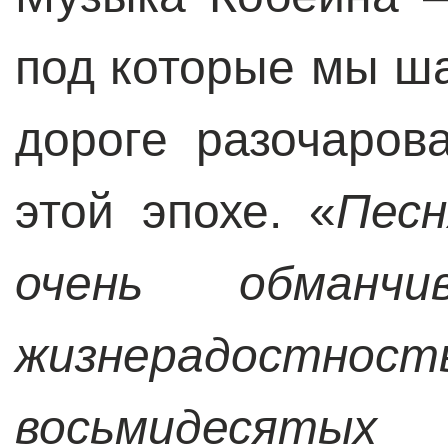
под которые мы ш
дороге разочаров
этой эпохе. «
Песн
очень обманч
жизнерадос
восьмидесятых