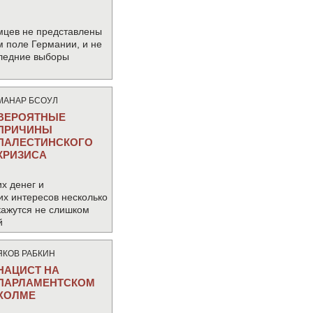
мцев не представлены
м поле Германии, и не
следние выборы
МАНАР БСОУЛ
ВЕРОЯТНЫЕ
ПРИЧИНЫ
ПАЛЕСТИНСКОГО
КРИЗИСА
х денег и
их интересов несколько
кажутся не слишком
й
ЯКОВ РАБКИН
НАЦИСТ НА
ПАРЛАМЕНТСКОМ
ХОЛМЕ