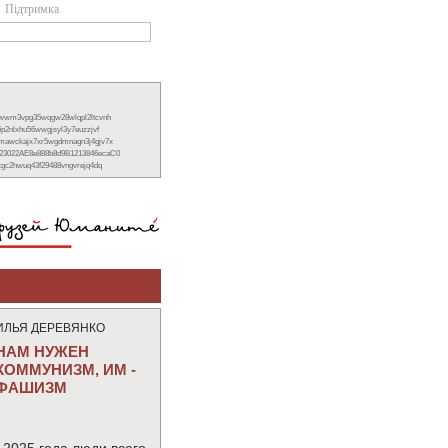
Підтримка
xwwm3vpg35wqgw28wlqpl2ltcvnh
6p2nlxhu56wwgjsyl3y7euzzjvf
nmawckajx7xr5wgdmnagn3j4gjv7x
23022AE8e888b8d9B1213846ecaC0
ckgc2hwuq43f29488vngvrejq4dq
ИЛЬЯ ДЕРЕВЯНКО
НАМ НУЖЕН
КОММУНИЗМ, ИМ -
ФАШИЗМ