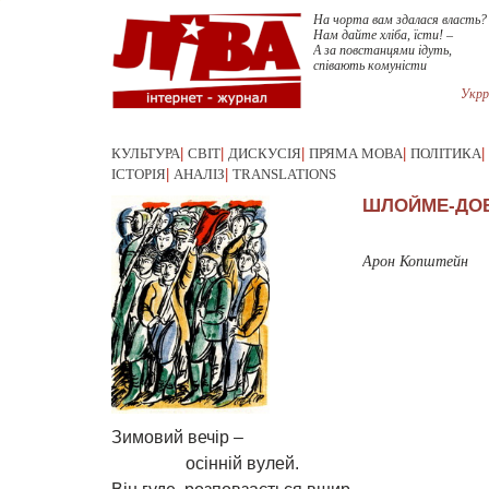
На чорта вам здалася власть?
Нам дайте хліба, їсти! –
А за повстанцями ідуть,
співають комуністи
Укрр
КУЛЬТУРА
|
СВІТ
|
ДИСКУСІЯ
|
ПРЯМА МОВА
|
ПОЛІТИКА
|
ІСТОРІЯ
|
АНАЛІЗ
|
TRANSLATIONS
ШЛОЙМЕ-ДОВ
Арон Копштейн
Зимовий вечір –
осінній вулей.