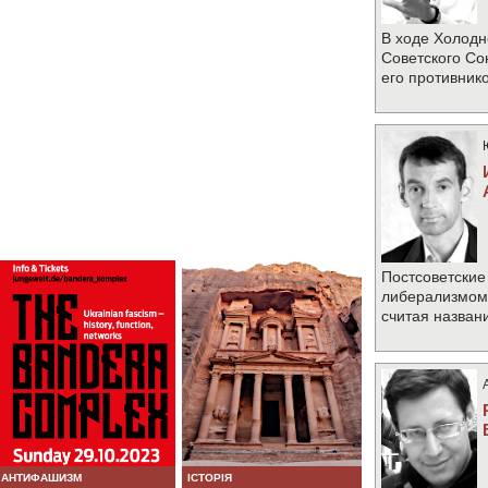
В ходе Холодн
Советского Со
его противник
Постсоветские
либерализмом 
считая назван
АНТИФАШИЗМ
ІСТОРІЯ