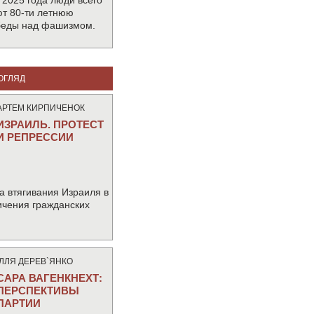
 2025 года люди всего
т 80-ти летнюю
беды над фашизмом.
ОГЛЯД
АРТЕМ КИРПИЧЕНОК
ИЗРАИЛЬ. ПРОТЕСТ
И РЕПРЕССИИ
а втягивания Израиля в
ичения гражданских
IЛЛЯ ДЕРЕВ`ЯНКО
САРА ВАГЕНКНЕХТ:
ПЕРСПЕКТИВЫ
ПАРТИИ