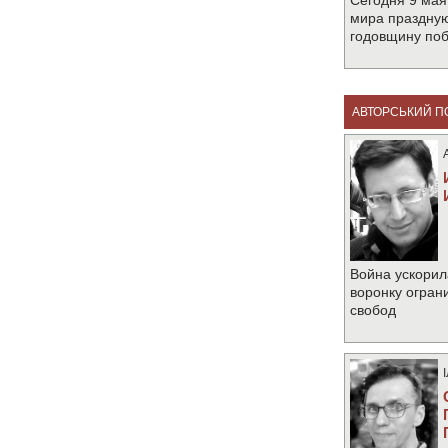
Сегодня 9 мая
мира праздную
годовщину по
АВТОРСЬКИЙ П
Война ускорил
воронку огран
свобод