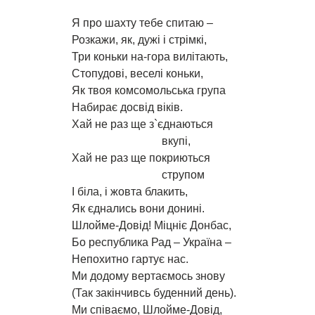
Я про шахту тебе спитаю –
Розкажи, як, дужі і стрімкі,
Три коньки на-гора вилітають,
Стопудові, веселі коньки,
Як твоя комсомольська група
Набирає досвід віків.
Хай не раз ще з`єднаються
вкупі,
Хай не раз ще покриються
струпом
І біла, і жовта блакить,
Як єднались вони донині.
Шлойме-Довід! Міцніє Донбас,
Бо республика Рад – Україна –
Непохитно гартує нас.
Ми додому вертаємось знову
(Так закінчивсь буденний день).
Ми співаємо, Шлойме-Довід,