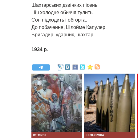
Шахтарських дзвінких пісень.
Ніч холодне обиччя тулить,
Сон підходить і обгорта.
До побачення, Шлойме Капулер,
Бригадир, ударник, шахтар.
1934 р.
ІСТОРІЯ
ЕКОНОМІКА