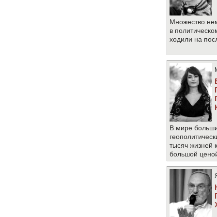
Множество не
в политическо
ходили на по
В мире больши
геополитическ
тысяч жизней 
большой цено