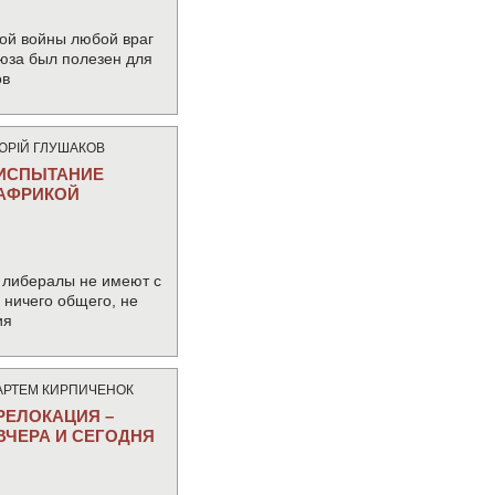
ой войны любой враг
юза был полезен для
ов
ЮРIЙ ГЛУШАКОВ
ИСПЫТАНИЕ
АФРИКОЙ
 либералы не имеют с
ничего общего, не
ия
АРТЕМ КИРПИЧЕНОК
РЕЛОКАЦИЯ –
ВЧЕРА И СЕГОДНЯ