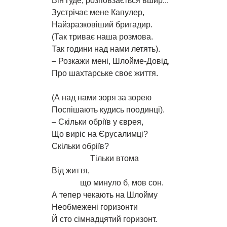
Він гуде, розповзається вшир...
Зустрічає мене Капулер,
Найзразковіший бригадир.
(Так триває наша розмова.
Так години над нами летять).
– Розкажи мені, Шлойме-Довід,
Про шахтарське своє життя.
(А над нами зоря за зорею
Поспішають кудись поодинці).
– Скільки обріїв у єврея,
Що виріс на Єрусалимці?
Скільки обріїв?
Тільки втома
Від життя,
що минуло б, мов сон.
А тепер чекають на Шлойму
Необмежені горизонти
Й сто сімнадцятий горизонт.