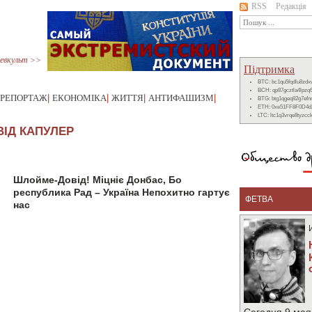
RSS
Редакція
евкульт >>
Підтримка
BTC: bc1qu5fqdlu8zd
BCH: qp87gcztla4lpzq
РЕПОРТАЖ
|
ЕКОНОМІКА
|
ЖИТТЯ
|
АНТИФАШИЗМ
|
BTG: btg1qgeq82g7ef
ETH: 0xe51FF8F0D4d
LTC: ltc1q3vrqe8tyzc
ІД КАПУЛЕР
Шлойме-Довід! Міцніє Донбас, Бо
республика Рад – Україна Непохитно гартує
ФЕТВА
нас