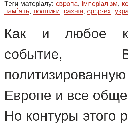
Теги матеріалу:
європа
,
імперіалізм
,
к
пам`ять
,
політики
,
сахнін
,
срср-ex
,
укр
Как и любое кр
событие, B
политизированну
Европе и все общес
Но контуры этого 