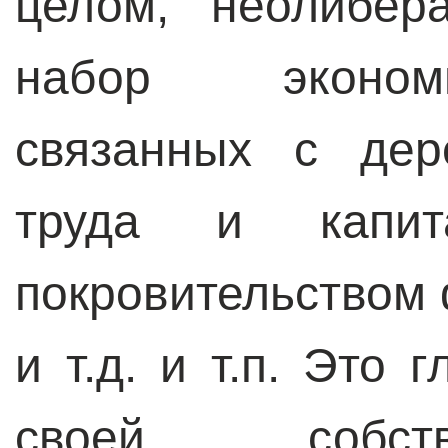
целом, неолибер
набор эконом
связанных с дер
труда и капита
покровительством
и т.д. и т.п. Это 
своей собст