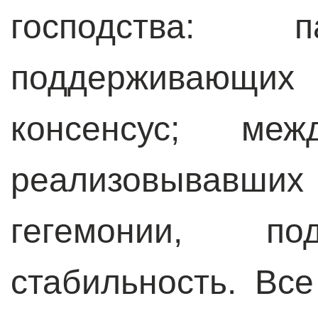
господства: п
поддерживающи
консенсус; меж
реализовывавших
гегемонии, по
стабильность. Вс