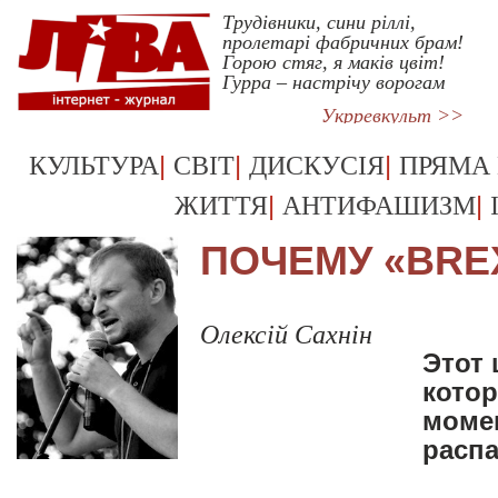
Трудівники, сини ріллі,
пролетарі фабричних брам!
Горою стяг, я маків цвіт!
Гурра – настрічу ворогам
Укрревкульт >>
|
|
|
КУЛЬТУРА
СВІТ
ДИСКУСІЯ
ПРЯМА
|
|
ЖИТТЯ
АНТИФАШИЗМ
ПОЧЕМУ «BRE
Олексій Сахнін
Этот 
кото
момен
расп