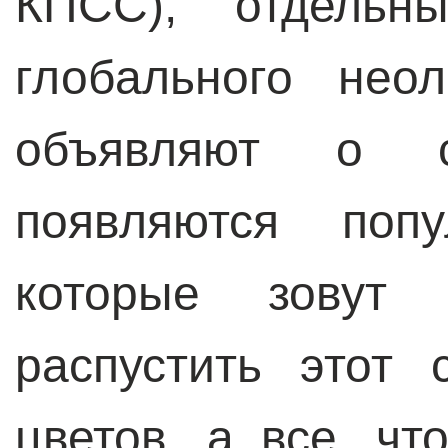
КПСС), отдельны
глобального нео
объявляют о св
появляются поп
которые зовут 
распустить этот 
цветов, а все, ч