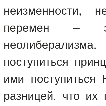
неизменности, н
перемен – эт
неолиберализм
поступиться прин
ими поступиться 
разницей, что их