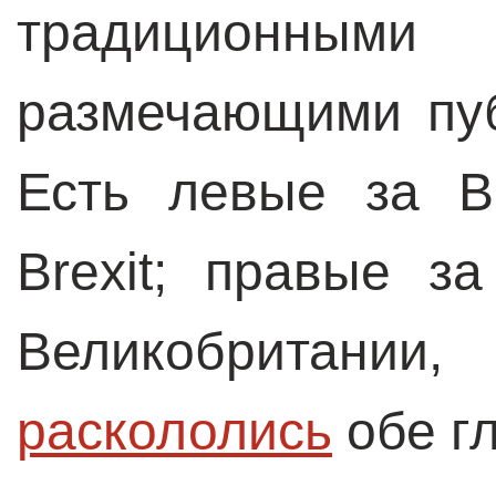
традиционн
размечающими пуб
Есть левые за B
Brexit; правые з
Великобритан
раскололись
обе г