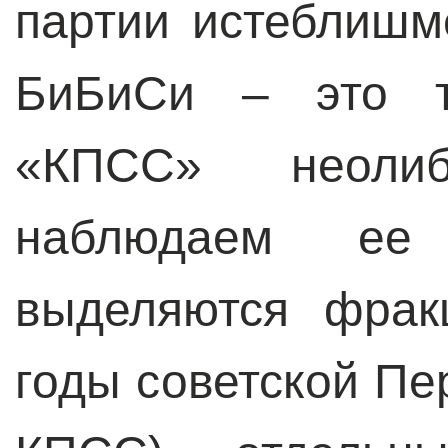
партии истеблишм
БиБиСи – это т
«КПСС» неоли
наблюдаем ее 
выделяются фрак
годы советской Пе