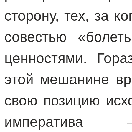
сторону, тех, за к
совестью «болет
ценностями. Гора
этой мешанине вр
свою позицию исхо
императива –