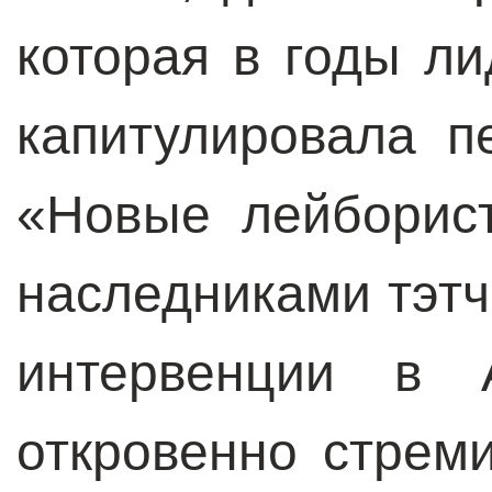
которая в годы л
капитулировала п
«Новые лейборис
наследниками тэт
интервенции в 
откровенно стрем