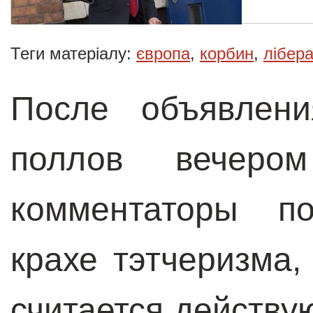
Теги матеріалу:
європа
,
корбин
,
лібер
После объявлени
поллов вечер
комментаторы п
крахе тэтчеризма,
считается действ