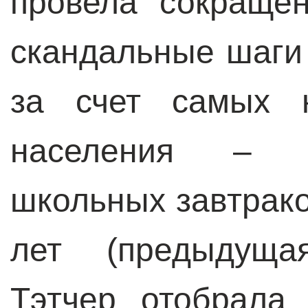
провела сокраще
скандальные шаги
за счет самых 
населения – о
школьных завтрако
лет (предыдуща
Тэтчер отобрала