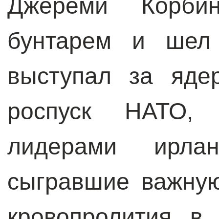
Джереми Корб
бунтарем и шел 
выступал за яде
роспуск НАТО,
лидерами ирланд
сыгравшие важну
кровопролития в