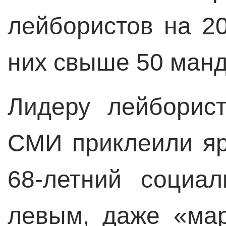
лейбористов на 2
них свыше 50 манд
Лидеру лейборис
СМИ приклеили яр
68-летний социа
левым, даже «мар