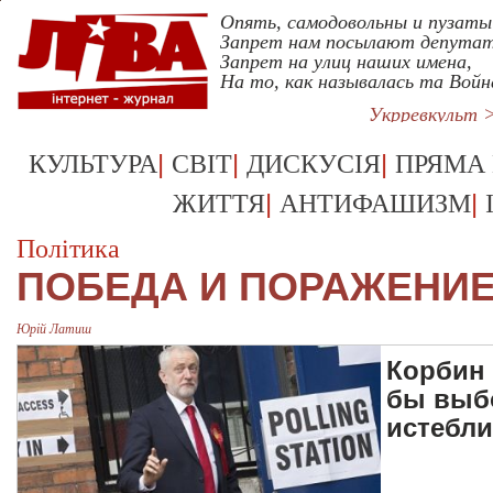
Опять, самодовольны и пузаты
Запрет нам посылают депута
Запрет на улиц наших имена,
На то, как называлась та Войн
Укрревкульт 
|
|
|
КУЛЬТУРА
СВІТ
ДИСКУСІЯ
ПРЯМА
|
|
ЖИТТЯ
АНТИФАШИЗМ
Політика
ПОБЕДА И ПОРАЖЕНИ
Юрій Латиш
Корбин 
бы выбо
истебл