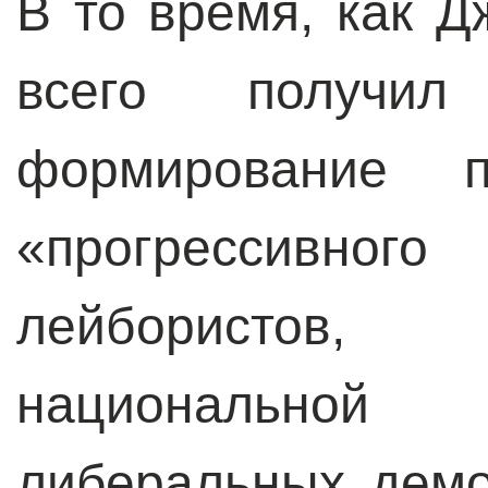
В то время, как 
всего получ
формирование п
«прогрессивного
лейбористо
национально
либеральных демо