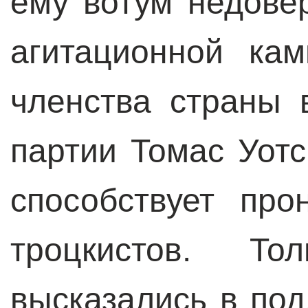
ему вотум недове
агитационной ка
членства страны 
партии Томас Уотс
способствует пр
троцкистов. То
высказались в под